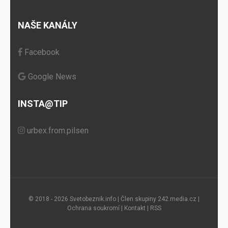
NAŠE KANÁLY
Facebook
Google News
INSTA@TIP
urbex.from.pilsen
© 2018 - 2026 Svetobeznik.info | Člen skupiny
242.media.cz
|
Ochrana soukromí
|
Kontakt
|
RSS