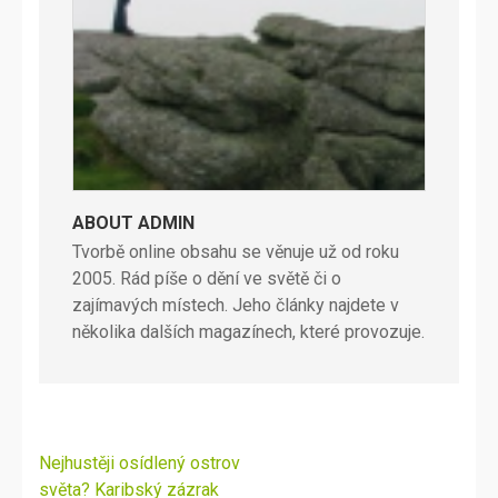
ABOUT ADMIN
Tvorbě online obsahu se věnuje už od roku
2005. Rád píše o dění ve světě či o
zajímavých místech. Jeho články najdete v
několika dalších magazínech, které provozuje.
Navigace
Nejhustěji osídlený ostrov
pro
světa? Karibský zázrak