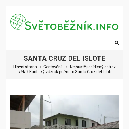
Přeskočit
na
obsah
(stiskněte
SVĚTOBĚŽNÍK.INFO
Poznání na dosah
Enter)
SANTA CRUZ DEL ISLOTE
Hlavní strana
->
Cestování
->
Nejhustěji osídlený ostrov
světa? Karibský zázrak jménem Santa Cruz del Islote