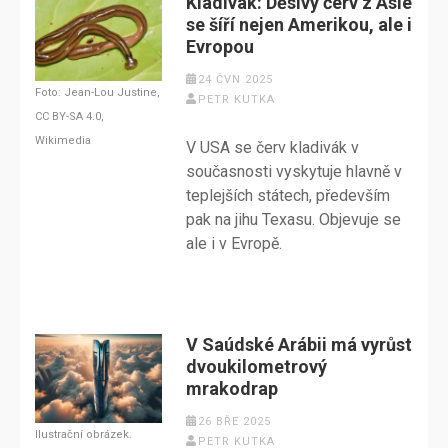
Kladivák: Děsivý červ z Asie
se šíří nejen Amerikou, ale i
Evropou
24 ČVN 2025
Foto: Jean-Lou Justine​,
PETR KUTKA
CC BY-SA 4.0,
Wikimedia
V USA se červ kladivák v
současnosti vyskytuje hlavně v
teplejších státech, především
pak na jihu Texasu. Objevuje se
ale i v Evropě.
V Saúdské Arábii má vyrůst
dvoukilometrový
mrakodrap
26 BŘE 2025
Ilustrační obrázek.
PETR KUTKA