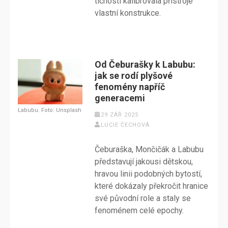
tichosti kalibrovala přístroje
vlastní konstrukce.
Od Čeburašky k Labubu:
jak se rodí plyšové
fenomény napříč
generacemi
Labubu. Foto: Unsplash
29 ZÁŘ 2025
LUCIE ČECHOVÁ
Čeburaška, Mončičák a Labubu
představují jakousi dětskou,
hravou linii podobných bytostí,
které dokázaly překročit hranice
své původní role a staly se
fenoménem celé epochy.