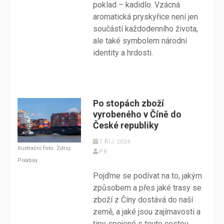
poklad – kadidlo. Vzácná
aromatická pryskyřice není jen
součástí každodenního života,
ale také symbolem národní
identity a hrdosti.
Po stopách zboží
vyrobeného v Číně do
České republiky
7 ŘÍJ 2024
Ilustrační foto. Zdroj:
PR
Pixabay
Pojďme se podívat na to, jakým
způsobem a přes jaké trasy se
zboží z Číny dostává do naší
země, a jaké jsou zajímavosti a
tipy spojené s touto cestou.