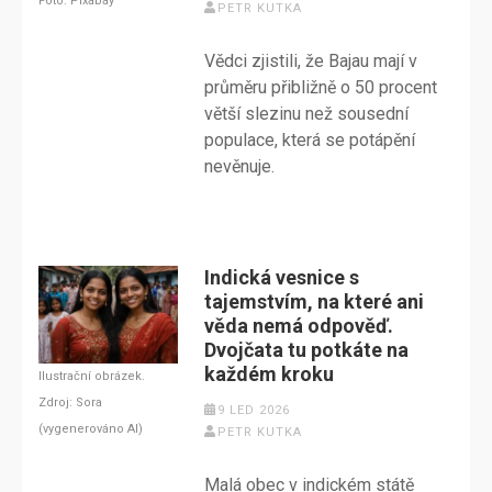
Foto: Pixabay
PETR KUTKA
Vědci zjistili, že Bajau mají v
průměru přibližně o 50 procent
větší slezinu než sousední
populace, která se potápění
nevěnuje.
Indická vesnice s
tajemstvím, na které ani
věda nemá odpověď.
Dvojčata tu potkáte na
každém kroku
Ilustrační obrázek.
Zdroj: Sora
9 LED 2026
(vygenerováno AI)
PETR KUTKA
Malá obec v indickém státě