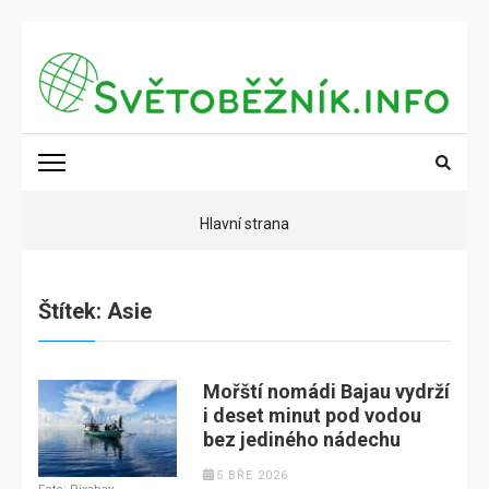
Přeskočit
na
obsah
(stiskněte
SVĚTOBĚŽNÍK.INFO
Poznání na dosah
Enter)
Hlavní strana
Štítek:
Asie
Mořští nomádi Bajau vydrží
i deset minut pod vodou
bez jediného nádechu
5 BŘE 2026