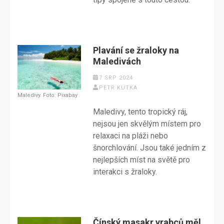
Plavání se žraloky na
Maledivách
7 SRP 2024
PETR KUTKA
Maledivy. Foto: Pixabay
Maledivy, tento tropický ráj,
nejsou jen skvělým místem pro
relaxaci na pláži nebo
šnorchlování. Jsou také jedním z
nejlepších míst na světě pro
interakci s žraloky.
Čínský masakr vrabců měl