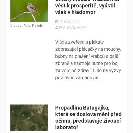
vést k prosperitě, vyústil
však v hladomor
17 ČVC 2024
Vrabec. Foto: Pexels
EVA ŠVANDOVÁ
Vláda zveřejnila plakáty
zobrazující plácačky na mouchy,
bubny na plašení vrabců a další
zbraně a nástroje nutné pro boj
za veřejné zdraví. Lidé na výzvy
pozitivně zareagovali.
Propadlina Batagajka,
která se doslova mění před
očima, představuje živoucí
laboratoř