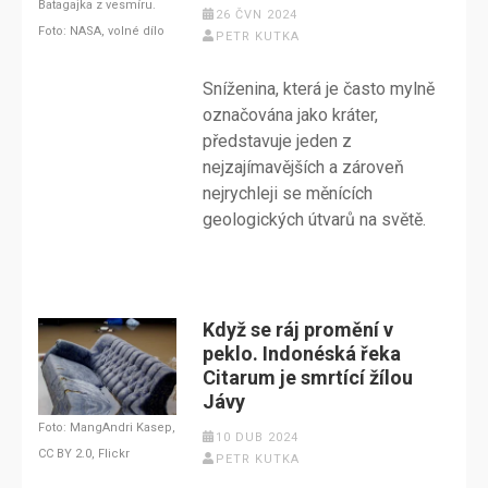
Batagajka z vesmíru.
26 ČVN 2024
Foto: NASA, volné dílo
PETR KUTKA
Sníženina, která je často mylně
označována jako kráter,
představuje jeden z
nejzajímavějších a zároveň
nejrychleji se měnících
geologických útvarů na světě.
Když se ráj promění v
peklo. Indonéská řeka
Citarum je smrtící žílou
Jávy
Foto: MangAndri Kasep,
10 DUB 2024
CC BY 2.0, Flickr
PETR KUTKA