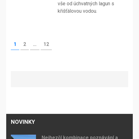
vše od úchvatných lagun s
křišťálovou vodou.
Stránkování
STRÁNKA
STRÁNKA
STRÁNKA
1
2
…
12
příspěvků
NOVINKY
Nejhezčí kombinace poznávání a