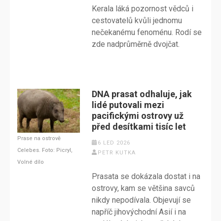
Kerala láká pozornost vědců i
cestovatelů kvůli jednomu
nečekanému fenoménu. Rodí se
zde nadprůměrně dvojčat.
DNA prasat odhaluje, jak
lidé putovali mezi
pacifickými ostrovy už
před desítkami tisíc let
Prase na ostrově
6 LED 2026
Celebes. Foto: Picryl,
PETR KUTKA
Volné dílo
Prasata se dokázala dostat i na
ostrovy, kam se většina savců
nikdy nepodívala. Objevují se
napříč jihovýchodní Asií i na