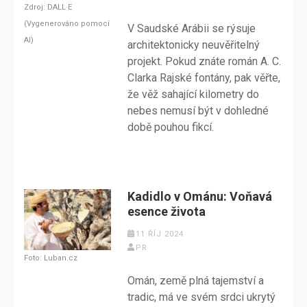
Zdroj: DALL·E
(Vygenerováno pomocí
V Saudské Arábii se rýsuje
AI)
architektonicky neuvěřitelný
projekt. Pokud znáte román A. C.
Clarka Rajské fontány, pak věřte,
že věž sahající kilometry do
nebes nemusí být v dohledné
době pouhou fikcí.
Kadidlo v Ománu: Voňavá
esence života
11 ŘÍJ 2024
PR
Foto: Luban.cz
Omán, země plná tajemství a
tradic, má ve svém srdci ukrytý