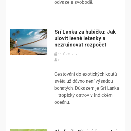
odvaze a svobodě.
Srí Lanka za hubičku: Jak
ulovit levné letenky a
nezruinovat rozpočet
11 ČVC 2025
PR
Cestování do exotických koutů
světa už dávno není výsadou
bohatých. Důkazem je Srí Lanka
– tropický ostrov v Indickém
oceánu.