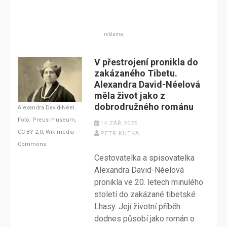
reklama
V přestrojení pronikla do
zakázaného Tibetu.
Alexandra David-Néelová
měla život jako z
dobrodružného románu
Alexandra David-Néel.
Foto: Preus museum,
14 ZÁŘ 2025
CC BY 2.0, Wikimedia
PETR KUTKA
Commons
Cestovatelka a spisovatelka
Alexandra David-Néelová
pronikla ve 20. letech minulého
století do zakázané tibetské
Lhasy. Její životní příběh
dodnes působí jako román o