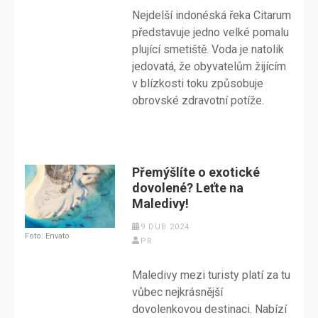
Nejdelší indonéská řeka Citarum
představuje jedno velké pomalu
plující smetiště. Voda je natolik
jedovatá, že obyvatelům žijícím
v blízkosti toku způsobuje
obrovské zdravotní potíže.
Přemýšlíte o exotické
dovolené? Leťte na
Maledivy!
9 DUB 2024
Foto: Envato
PR
Maledivy mezi turisty platí za tu
vůbec nejkrásnější
dovolenkovou destinaci. Nabízí