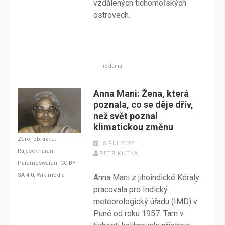
vzdálených tichomořských
ostrovech.
reklama
Anna Mani: Žena, která
poznala, co se děje dřív,
než svět poznal
klimatickou změnu
Zdroj obrázku:
18 ŘÍJ 2025
Rajasekharan
PETR KUTKA
Parameswaran, CC BY-
SA 4.0, Wikimedia
Anna Mani z jihoindické Kéraly
pracovala pro Indický
meteorologický úřadu (IMD) v
Puné od roku 1957. Tam v