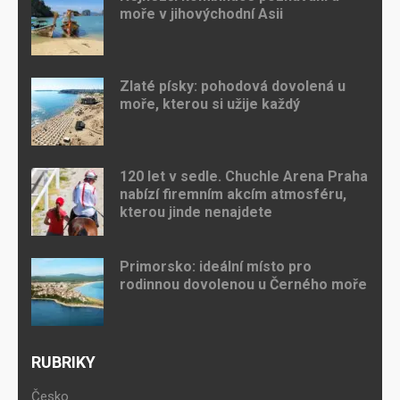
moře v jihovýchodní Asii
Zlaté písky: pohodová dovolená u
moře, kterou si užije každý
120 let v sedle. Chuchle Arena Praha
nabízí firemním akcím atmosféru,
kterou jinde nenajdete
Primorsko: ideální místo pro
rodinnou dovolenou u Černého moře
RUBRIKY
Česko