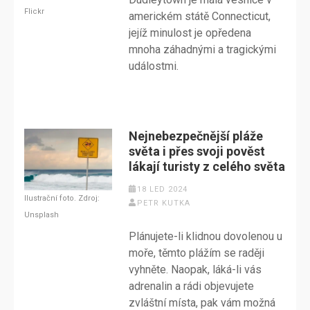
Flickr
americkém státě Connecticut,
jejíž minulost je opředena
mnoha záhadnými a tragickými
událostmi.
Nejnebezpečnější pláže
světa i přes svoji pověst
lákají turisty z celého světa
18 LED 2024
Ilustrační foto. Zdroj:
PETR KUTKA
Unsplash
Plánujete-li klidnou dovolenou u
moře, těmto plážím se raději
vyhněte. Naopak, láká-li vás
adrenalin a rádi objevujete
zvláštní místa, pak vám možná