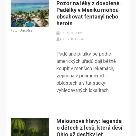
Pozor na léky z dovolené.
Padělky v Mexiku mohou
obsahovat fentanyl nebo
heroin
Foto: Unsplash
11 PRO 2025
PETR KUTKA
Padělané pilulky se podle
amerických úřadů dají běžně
koupit v menších lékárnách,
zejména v pohraničních
oblastech a v turisticky
vyhledávaných lokalitách.
Melounové hlavy: legenda
o dětech z lesů, která děsí
Ohio už desítky let