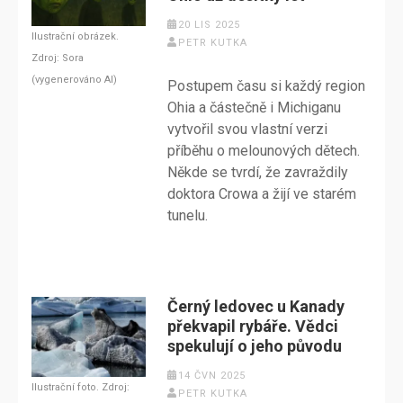
20 LIS 2025
Ilustrační obrázek.
PETR KUTKA
Zdroj: Sora
(vygenerováno AI)
Postupem času si každý region
Ohia a částečně i Michiganu
vytvořil svou vlastní verzi
příběhu o melounových dětech.
Někde se tvrdí, že zavraždily
doktora Crowa a žijí ve starém
tunelu.
Černý ledovec u Kanady
překvapil rybáře. Vědci
spekulují o jeho původu
14 ČVN 2025
Ilustrační foto. Zdroj:
PETR KUTKA