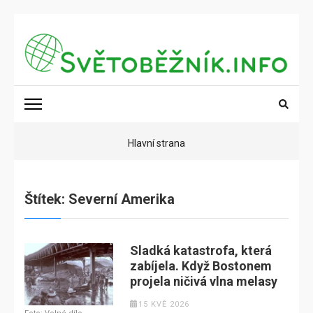
Přeskočit
na
obsah
(stiskněte
SVĚTOBĚŽNÍK.INFO
Poznání na dosah
Enter)
Hlavní strana
Štítek:
Severní Amerika
Sladká katastrofa, která
zabíjela. Když Bostonem
projela ničivá vlna melasy
15 KVĚ 2026