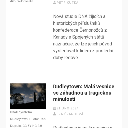
dílo, Wikimedia
PETR KUTKA
Nová studie DNA žijících a
historických příslušníků
konfederace Černonožců z
Kanady a Spojených států
naznačuje, že lze jejich původ
vysledovat k lidem z poslední
doby ledové.
Dudleytown: Malá vesnice
se záhadnou a tragickou
minulostí
21 ÚNO 2024
Okolí bývalého
EVA ŠVANDOVÁ
Dudleytownu. Foto: Rob
Dupuis, CC BY-NC 2.0,
Dudleytown je malá vesnice v