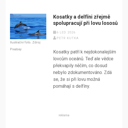
Kosatky a delfíni zřejmě
spolupracují při lovu lososů
6 LED 2026
PETR KUTKA
Ilustrační foto. Zdroj:
Pixabay
Kosatky patří k nejdokonalejším
lovcům oceánů. Teď ale vědce
překvapily něčím, co dosud
nebylo zdokumentováno. Zdá
se, že si při lovu možná
pomáhají s delfíny.
reklama