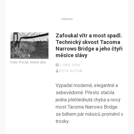
reklama
Zafoukal vítr a most spadl.
Technický skvost Tacoma
Narrows Bridge a jeho čtyři
měsíce slávy
Foto: Picryl, Volné dílo
3 ÚNO 2026
PETR KUTKA
Vypadal moderně, elegantně a
sebevědomě. Přesto stačila
jedna přehlédnutá chyba a nový
most Tacoma Narrows Bridge
se během pár měsíců proměnil v
trosky.