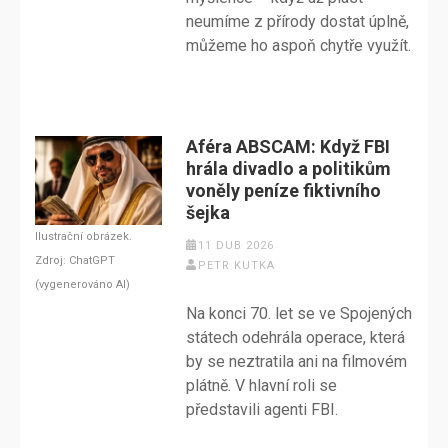
neumíme z přírody dostat úplně,
můžeme ho aspoň chytře využít.
Aféra ABSCAM: Když FBI
hrála divadlo a politikům
voněly peníze fiktivního
šejka
Ilustrační obrázek.
11 DUB 2026
Zdroj: ChatGPT
PETR KUTKA
(vygenerováno AI)
Na konci 70. let se ve Spojených
státech odehrála operace, která
by se neztratila ani na filmovém
plátně. V hlavní roli se
představili agenti FBI.