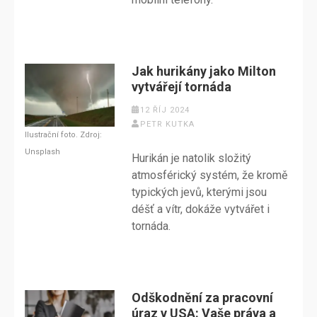
Jak hurikány jako Milton
vytvářejí tornáda
12 ŘÍJ 2024
PETR KUTKA
Ilustrační foto. Zdroj:
Unsplash
Hurikán je natolik složitý
atmosférický systém, že kromě
typických jevů, kterými jsou
déšť a vítr, dokáže vytvářet i
tornáda.
Odškodnění za pracovní
úraz v USA: Vaše práva a