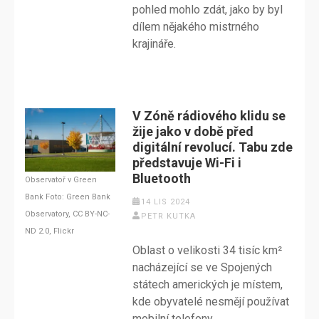
pohled mohlo zdát, jako by byl
dílem nějakého mistrného
krajináře.
V Zóně rádiového klidu se
žije jako v době před
digitální revolucí. Tabu zde
představuje Wi-Fi i
Bluetooth
Observatoř v Green
Bank Foto: Green Bank
14 LIS 2024
Observatory, CC BY-NC-
PETR KUTKA
ND 2.0, Flickr
Oblast o velikosti 34 tisíc km²
nacházející se ve Spojených
státech amerických je místem,
kde obyvatelé nesmějí používat
mobilní telefony.