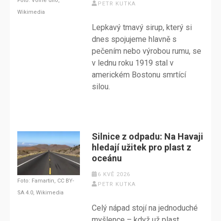
Foto: Volné dílo,
PETR KUTKA
Wikimedia
Lepkavý tmavý sirup, který si
dnes spojujeme hlavně s
pečením nebo výrobou rumu, se
v lednu roku 1919 stal v
americkém Bostonu smrtící
silou.
Silnice z odpadu: Na Havaji
hledají užitek pro plast z
oceánu
6 KVĚ 2026
Foto: Famartin, CC BY-
PETR KUTKA
SA 4.0, Wikimedia
Celý nápad stojí na jednoduché
myšlence – když už plast