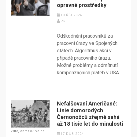
opravné prostředky
10 ŘÍJ 2024
PR
Odškodnění pracovníků za
pracovní úrazy ve Spojených
státech. Algoritmus akcí v
případě pracovního úrazu.
Možné problémy a odmítnutí
kompenzačních plateb v USA.
Nefalšovaní Američané:
Linie domorodých
Černonožců zřejmě sahá
až 18 tisíc let do minulosti
Zdroj obrázku: Volné
17 DUB 2024