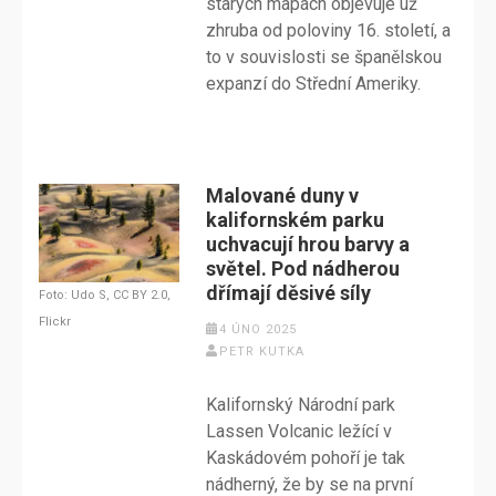
starých mapách objevuje už
zhruba od poloviny 16. století, a
to v souvislosti se španělskou
expanzí do Střední Ameriky.
Malované duny v
kalifornském parku
uchvacují hrou barvy a
světel. Pod nádherou
dřímají děsivé síly
Foto: Udo S, CC BY 2.0,
Flickr
4 ÚNO 2025
PETR KUTKA
Kalifornský Národní park
Lassen Volcanic ležící v
Kaskádovém pohoří je tak
nádherný, že by se na první