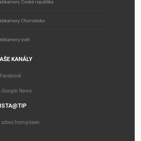
ebkamery Česká republika
ebkamery Chorvatsko
ebkamery svět
AŠE KANÁLY
Facebook
Google News
NSTA@TIP
urbex.from.pilsen