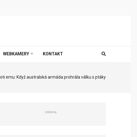
WEBKAMERY
KONTAKT
roti emu: Když australská armáda prohrála válku s ptáky
reklama