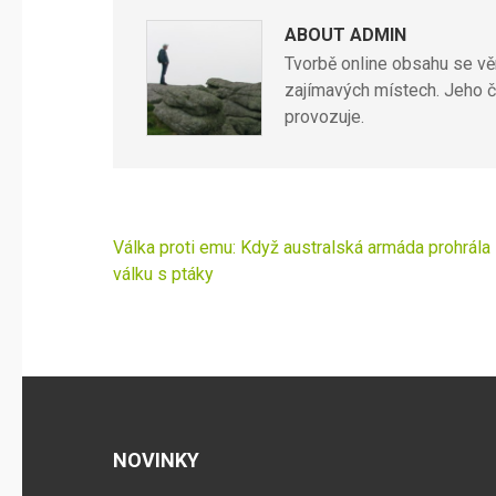
ABOUT ADMIN
Tvorbě online obsahu se věn
zajímavých místech. Jeho č
provozuje.
Navigace
Válka proti emu: Když australská armáda prohrála
pro
válku s ptáky
příspěvek
NOVINKY