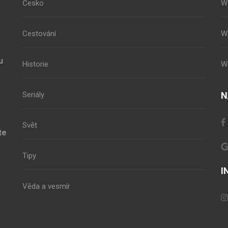
Česko
W
Cestování
W
u
Historie
W
Seriály
N
Svět
te
Tipy
I
Věda a vesmír