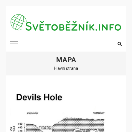
Přeskočit
na
obsah
(stiskněte
SVĚTOBĚŽNÍK.INFO
Poznání na dosah
Enter)
MAPA
Hlavní strana