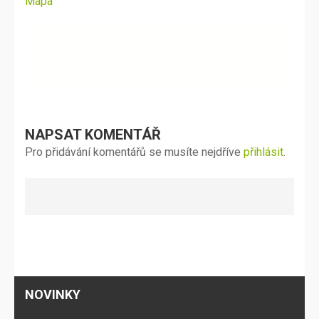
Navigace
Mapa
pro
příspěvek
NAPSAT KOMENTÁŘ
Pro přidávání komentářů se musíte nejdříve
přihlásit
.
NOVINKY