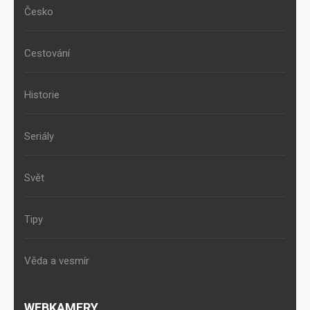
Česko
Cestování
Historie
Seriály
Svět
Tipy
Věda a vesmír
WEBKAMERY