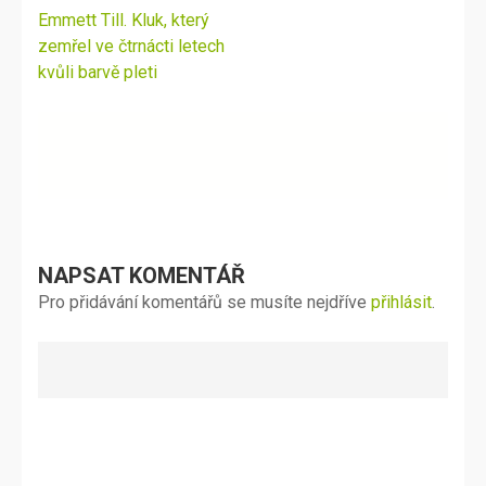
Navigace
Emmett Till. Kluk, který
pro
zemřel ve čtrnácti letech
příspěvek
kvůli barvě pleti
NAPSAT KOMENTÁŘ
Pro přidávání komentářů se musíte nejdříve
přihlásit
.