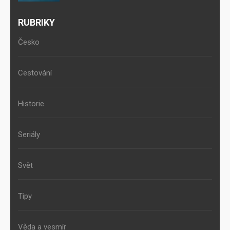
RUBRIKY
Česko
Cestování
Historie
Seriály
Svět
Tipy
Věda a vesmír