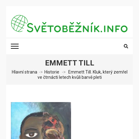
Přeskočit
na
obsah
(stiskněte
SVĚTOBĚŽNÍK.INFO
Poznání na dosah
Enter)
EMMETT TILL
Hlavní strana
->
Historie
->
Emmett Till. Kluk, který zemřel
ve čtrnácti letech kvůli barvě pleti