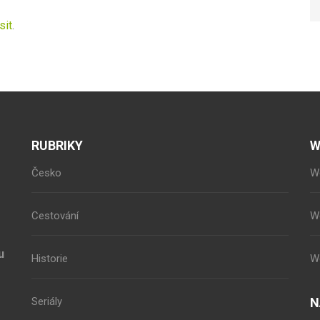
sit
.
RUBRIKY
W
Česko
W
Cestování
W
u
Historie
W
Seriály
N