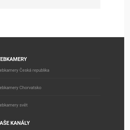
EBKAMERY
ebkamery Česká republika
ebkamery Chorvatsko
ebkamery svět
AŠE KANÁLY