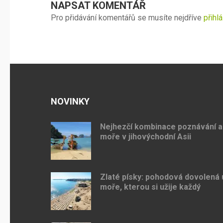
NAPSAT KOMENTÁŘ
Pro přidávání komentářů se musíte nejdříve
přihlá
NOVINKY
Nejhezčí kombinace poznávání a
moře v jihovýchodní Asii
Zlaté písky: pohodová dovolená 
moře, kterou si užije každý