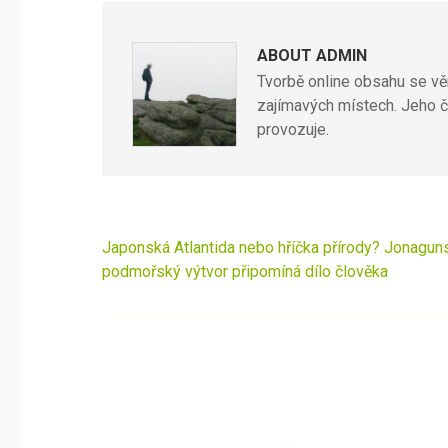
ABOUT ADMIN
Tvorbě online obsahu se věn
zajímavých místech. Jeho č
provozuje.
Navigace
Japonská Atlantida nebo hříčka přírody? Jonagun
pro
podmořský výtvor připomíná dílo člověka
příspěvek