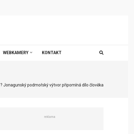
WEBKAMERY
KONTAKT
y? Jonagunský podmořský výtvor připomíná dílo člověka
reklama