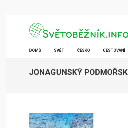
Přeskočit
na
obsah
(stiskněte
SVĚTOBĚŽNÍK.INFO
Poznání na dosah
Enter)
DOMŮ
SVĚT
ČESKO
CESTOVÁNÍ
JONAGUNSKÝ PODMOŘSK