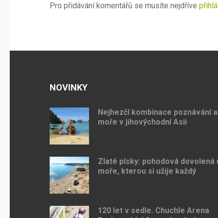
Pro přidávání komentářů se musíte nejdříve
přihlá
NOVINKY
Nejhezčí kombinace poznávání a
moře v jihovýchodní Asii
Zlaté písky: pohodová dovolená 
moře, kterou si užije každý
120 let v sedle. Chuchle Arena