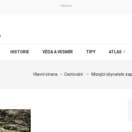
reklama
HISTORIE
VĚDA A VESMÍR
TIPY
ATLAS
Hlavní strana
->
Cestování
->
Mizející obyvatele za