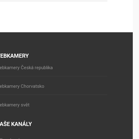
EBKAMERY
ebkamery Česká republika
ebkamery Chorvatsko
ebkamery svět
AŠE KANÁLY