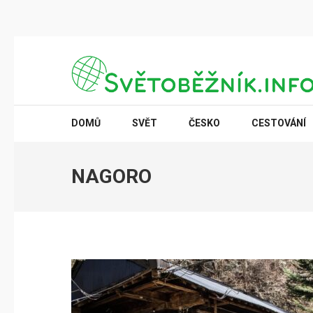
Přeskočit
na
obsah
(stiskněte
SVĚTOBĚŽNÍK.INFO
Poznání na dosah
Enter)
DOMŮ
SVĚT
ČESKO
CESTOVÁNÍ
NAGORO