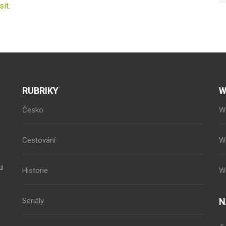
sit
.
RUBRIKY
W
Česko
W
Cestování
W
u
Historie
W
Seriály
N