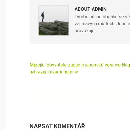
ABOUT ADMIN
Tvorbě online obsahu se věn
zajímavých místech. Jeho č
provozuje.
Navigace
Mizející obyvatele zapadlé japonské vesnice Na
pro
nahrazují bizarní figuríny
příspěvek
NAPSAT KOMENTÁŘ