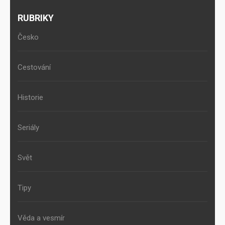
RUBRIKY
Česko
Cestování
Historie
Seriály
Svět
Tipy
Věda a vesmír