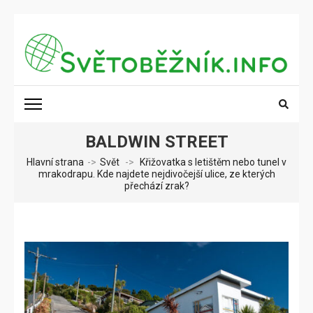
Přeskočit
na
obsah
(stiskněte
SVĚTOBĚŽNÍK.INFO
Poznání na dosah
Enter)
BALDWIN STREET
Hlavní strana
->
Svět
->
Křižovatka s letištěm nebo tunel v
mrakodrapu. Kde najdete nejdivočejší ulice, ze kterých
přechází zrak?