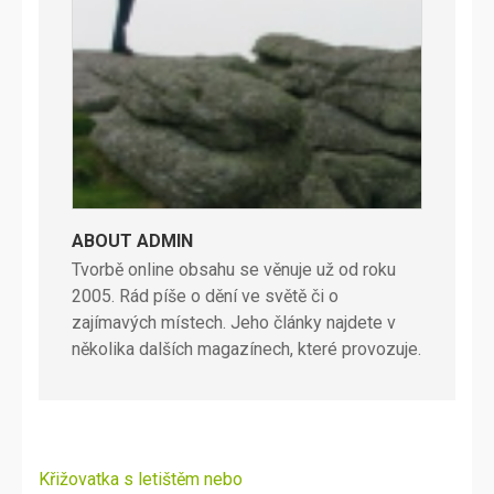
ABOUT ADMIN
Tvorbě online obsahu se věnuje už od roku
2005. Rád píše o dění ve světě či o
zajímavých místech. Jeho články najdete v
několika dalších magazínech, které provozuje.
Navigace
Křižovatka s letištěm nebo