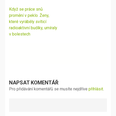
Navigace
Když se práce snů
pro
promění v peklo. Ženy,
příspěvek
které vyráběly svíticí
radioaktivní budíky, umíraly
v bolestech
NAPSAT KOMENTÁŘ
Pro přidávání komentářů se musíte nejdříve
přihlásit
.