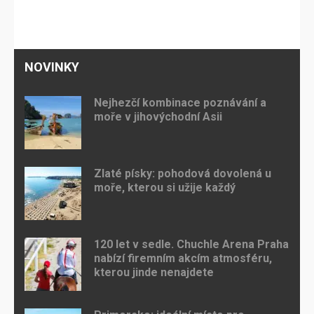
NOVINKY
Nejhezčí kombinace poznávání a
moře v jihovýchodní Asii
Zlaté písky: pohodová dovolená u
moře, kterou si užije každý
120 let v sedle. Chuchle Arena Praha
nabízí firemním akcím atmosféru,
kterou jinde nenajdete