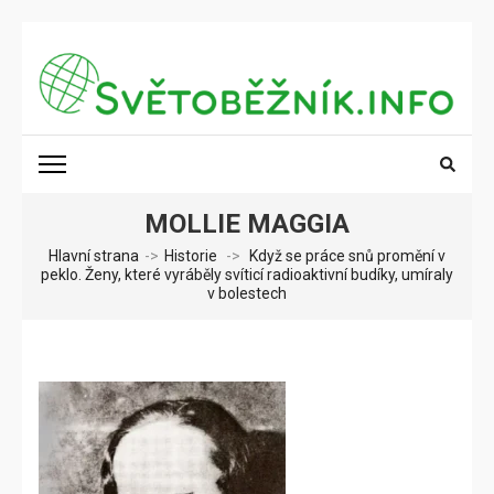
Přeskočit
na
obsah
(stiskněte
SVĚTOBĚŽNÍK.INFO
Poznání na dosah
Enter)
MOLLIE MAGGIA
Hlavní strana
->
Historie
->
Když se práce snů promění v
peklo. Ženy, které vyráběly svíticí radioaktivní budíky, umíraly
v bolestech