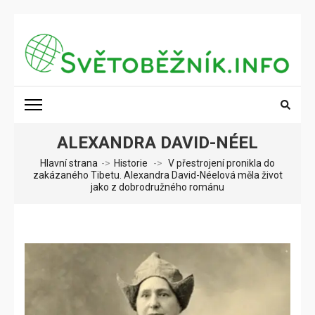
Přeskočit
na
obsah
(stiskněte
SVĚTOBĚŽNÍK.INFO
Poznání na dosah
Enter)
ALEXANDRA DAVID-NÉEL
Hlavní strana
->
Historie
->
V přestrojení pronikla do
zakázaného Tibetu. Alexandra David-Néelová měla život
jako z dobrodružného románu