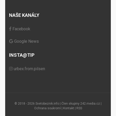
NAŠE KANÁLY
Facebook
Google News
INSTA@TIP
urbex.from.pilsen
© 2018 - 2026 Svetobeznik.info | Člen skupiny
242.media.cz
|
Ochrana soukromí
|
Kontakt
|
RSS