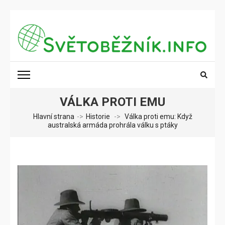
Přeskočit
na
obsah
(stiskněte
SVĚTOBĚŽNÍK.INFO
Poznání na dosah
Enter)
VÁLKA PROTI EMU
Hlavní strana
->
Historie
->
Válka proti emu: Když
australská armáda prohrála válku s ptáky