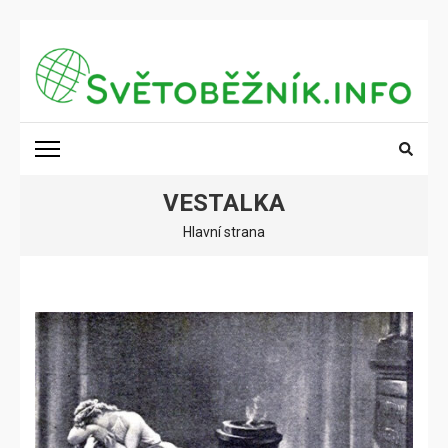
Přeskočit
na
obsah
(stiskněte
SVĚTOBĚŽNÍK.INFO
Poznání na dosah
Enter)
VESTALKA
Hlavní strana