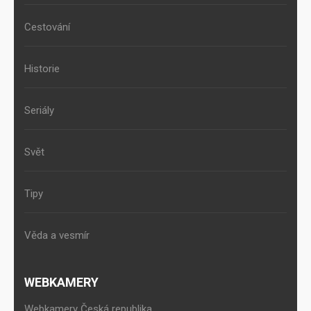
Cestování
Historie
Seriály
Svět
Tipy
Věda a vesmír
WEBKAMERY
Webkamery Česká republika