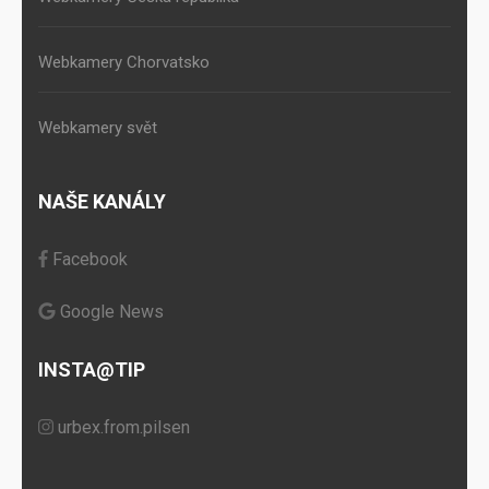
Webkamery Chorvatsko
Webkamery svět
NAŠE KANÁLY
Facebook
Google News
INSTA@TIP
urbex.from.pilsen