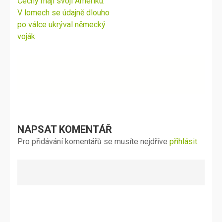
Navigace
Čechy mají svoji Ameriku.
pro
V lomech se údajně dlouho
příspěvek
po válce ukrýval německý
voják
NAPSAT KOMENTÁŘ
Pro přidávání komentářů se musíte nejdříve
přihlásit
.