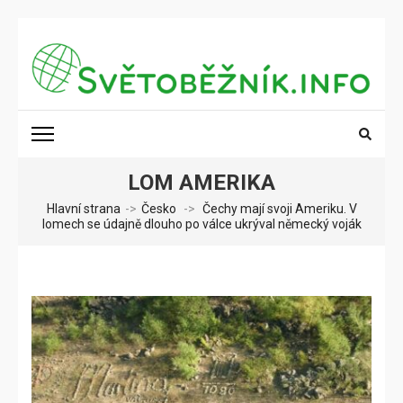
Přeskočit
na
obsah
(stiskněte
SVĚTOBĚŽNÍK.INFO
Poznání na dosah
Enter)
LOM AMERIKA
Hlavní strana
->
Česko
->
Čechy mají svoji Ameriku. V
lomech se údajně dlouho po válce ukrýval německý voják