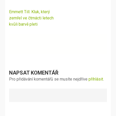
Navigace
Emmett Till. Kluk, který
pro
zemřel ve čtrnácti letech
příspěvek
kvůli barvě pleti
NAPSAT KOMENTÁŘ
Pro přidávání komentářů se musíte nejdříve
přihlásit
.