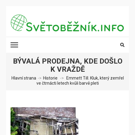
Přeskočit
na
obsah
(stiskněte
SVĚTOBĚŽNÍK.INFO
Poznání na dosah
Enter)
BÝVALÁ PRODEJNA, KDE DOŠLO
K VRAŽDĚ
Hlavní strana
->
Historie
->
Emmett Till. Kluk, který zemřel
ve čtrnácti letech kvůli barvě pleti