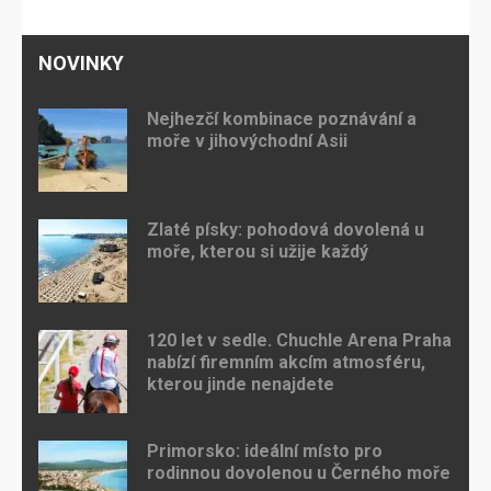
NOVINKY
Nejhezčí kombinace poznávání a
moře v jihovýchodní Asii
Zlaté písky: pohodová dovolená u
moře, kterou si užije každý
120 let v sedle. Chuchle Arena Praha
nabízí firemním akcím atmosféru,
kterou jinde nenajdete
Primorsko: ideální místo pro
rodinnou dovolenou u Černého moře