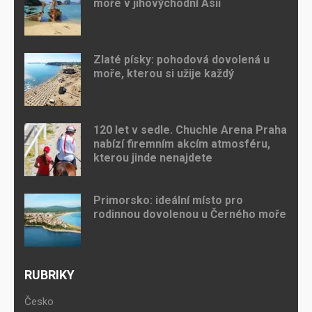
moře v jihovýchodní Asii
Zlaté písky: pohodová dovolená u
moře, kterou si užije každý
120 let v sedle. Chuchle Arena Praha
nabízí firemním akcím atmosféru,
kterou jinde nenajdete
Primorsko: ideální místo pro
rodinnou dovolenou u Černého moře
RUBRIKY
Česko