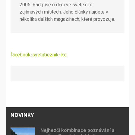
2005. Rád píše o dění ve světě či o
zajímavých místech. Jeho články najdete v
několika dalších magazínech, které provozuje.
Navigace
facebook-svetobeznik-iko
pro
příspěvek
NOVINKY
Nejhezčí kombinace poznávání a