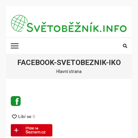
Přeskočit
na
obsah
(stiskněte
SVĚTOBĚŽNÍK.INFO
Poznání na dosah
Enter)
FACEBOOK-SVETOBEZNIK-IKO
Hlavní strana