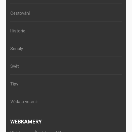
Cestování
Historie
Seriály
Svět
Tipy
Věda a vesmír
WEBKAMERY