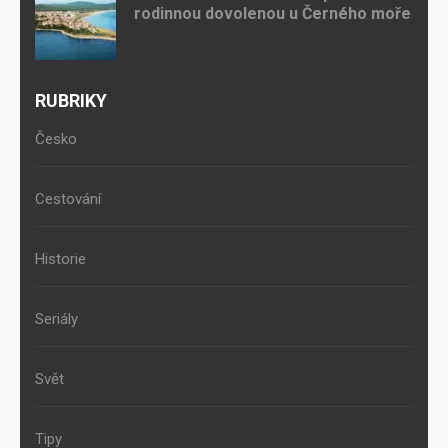
rodinnou dovolenou u Černého moře
RUBRIKY
Česko
Cestování
Historie
Seriály
Svět
Tipy