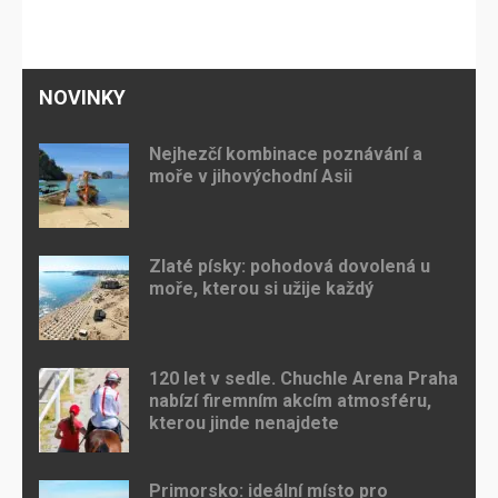
NOVINKY
Nejhezčí kombinace poznávání a
moře v jihovýchodní Asii
Zlaté písky: pohodová dovolená u
moře, kterou si užije každý
120 let v sedle. Chuchle Arena Praha
nabízí firemním akcím atmosféru,
kterou jinde nenajdete
Primorsko: ideální místo pro