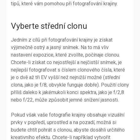
tipů, které vám pomohou při fotografování krajiny.
Vyberte střední clonu
Jedním z cílů při fotografování krajiny je získat
výjimečně ostrý a jasný snímek. Na to má vliv
nastavení expozice, které zvolíte, počínaje clonou.
Chcete-li získat co nejostřejší a nejčistší snímek, je
nejlepší fotografovat s číslem clonového čísla, které
je o dvě až tři EV vyšší než nejnižší možné (střední
clona, jako je f/8, obvykle funguje dobře). Použití clony
příliš daleko k jakémukoli konci spektra, jako je f/2,8
nebo f/22, může způsobit jemné snížení jasnosti.
Pokud však vaše fotografie krajiny obsahuje vizuální
prvky v popředí, uprostřed a na pozadí, možná si
budete chtít pohrát s clonou, abyste dosáhli určitého
kreativního efektu. Chcete-li například vytvořit