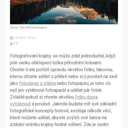
Zdroj: StockFreeImages
23 ÚNO 2022
PR
Fotografování krajiny se může zdát jednoduché, když
jste venku obklopeni tolika přírodními krásami.
Chcete-li ale pořídit opravdu skvělou fotku, takovou,
kterou chcete sdílet s přáteli nebo si ji pověsit na zeď
jako
fotoobraz z plátna
nebo fotopapíru, je toho víc
než jen vytáhnout fotoaparát a udělat pár fotek.
Zvláště pokud si chcete skvělou
fotku doma
vytisknout
a pověsit.
Jakmile budete mít své základní
fotografické koncepty hotové, existuje několik věcí,
které můžete udělat, abyste zvýšili své šance na
získání snímku krajiny hodné sdílení. Zde je sedm