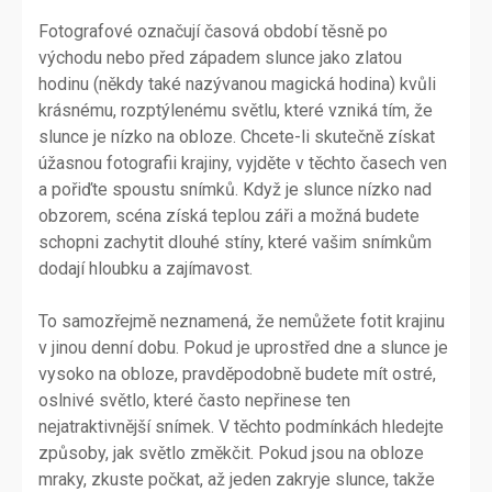
Fotografové označují časová období těsně po
východu nebo před západem slunce jako zlatou
hodinu (někdy také nazývanou magická hodina) kvůli
krásnému, rozptýlenému světlu, které vzniká tím, že
slunce je nízko na obloze. Chcete-li skutečně získat
úžasnou fotografii krajiny, vyjděte v těchto časech ven
a pořiďte spoustu snímků. Když je slunce nízko nad
obzorem, scéna získá teplou záři a možná budete
schopni zachytit dlouhé stíny, které vašim snímkům
dodají hloubku a zajímavost.
To samozřejmě neznamená, že nemůžete fotit krajinu
v jinou denní dobu. Pokud je uprostřed dne a slunce je
vysoko na obloze, pravděpodobně budete mít ostré,
oslnivé světlo, které často nepřinese ten
nejatraktivnější snímek. V těchto podmínkách hledejte
způsoby, jak světlo změkčit. Pokud jsou na obloze
mraky, zkuste počkat, až jeden zakryje slunce, takže