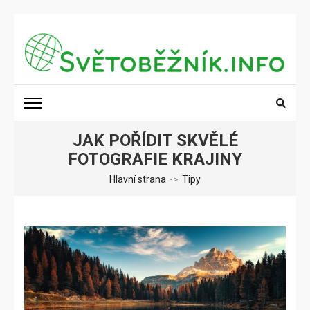
Přeskočit
na
obsah
(stiskněte
SVĚTOBĚŽNÍK.INFO
Poznání na dosah
Enter)
JAK POŘÍDIT SKVĚLÉ
FOTOGRAFIE KRAJINY
Hlavní strana
->
Tipy