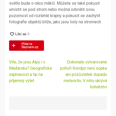
světlo bude o něco měkčí. Můžete se také pokusit
umístit se pod strom nebo možná odvrátit svou
pozornost od rozlehlé krajiny a pokusit se zachytit
fotografie objektů blíže, jako jsou listy na stromech.
Navigace
Víte, že jsou Alpy i v
Dokonale vytvarované
pro
Maďarsku? Geografická
pohoří Kondjor není sopka
příspěvek
zajímavost a tip na
ani pozůstatek dopadu
příjemný výlet
meteoritu. V nitru ukrývá
bohatství