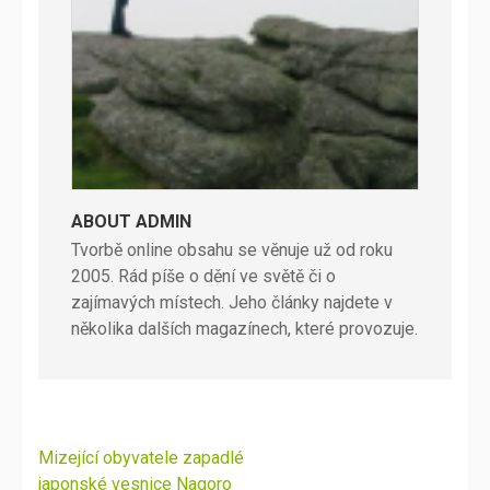
ABOUT ADMIN
Tvorbě online obsahu se věnuje už od roku
2005. Rád píše o dění ve světě či o
zajímavých místech. Jeho články najdete v
několika dalších magazínech, které provozuje.
Navigace
Mizející obyvatele zapadlé
pro
japonské vesnice Nagoro