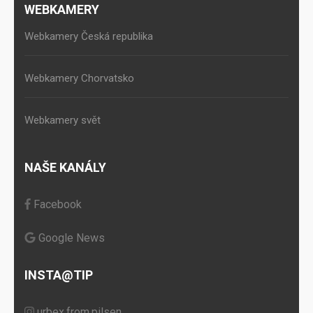
WEBKAMERY
Webkamery Česká republika
Webkamery Chorvatsko
Webkamery svět
NAŠE KANÁLY
Facebook
Google News
INSTA@TIP
urbex.from.pilsen