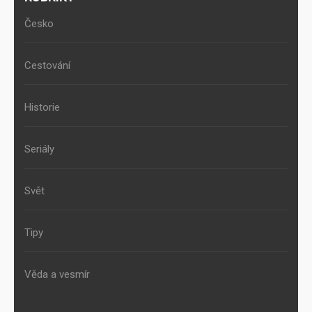
Česko
Cestování
Historie
Seriály
Svět
Tipy
Věda a vesmír