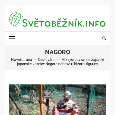
Přeskočit
na
obsah
(stiskněte
SVĚTOBĚŽNÍK.INFO
Poznání na dosah
Enter)
NAGORO
Hlavní strana
->
Cestování
->
Mizející obyvatele zapadlé
japonské vesnice Nagoro nahrazují bizarní figuríny