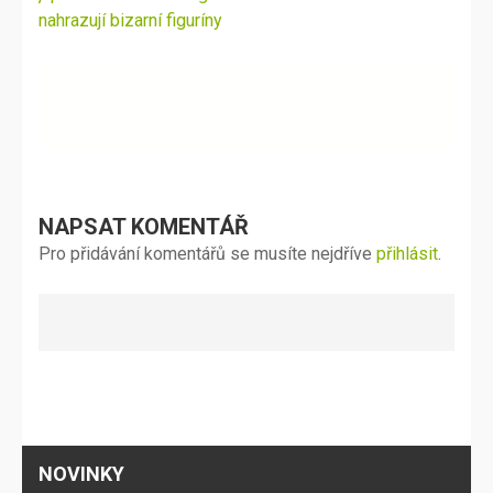
příspěvek
nahrazují bizarní figuríny
NAPSAT KOMENTÁŘ
Pro přidávání komentářů se musíte nejdříve
přihlásit
.
NOVINKY