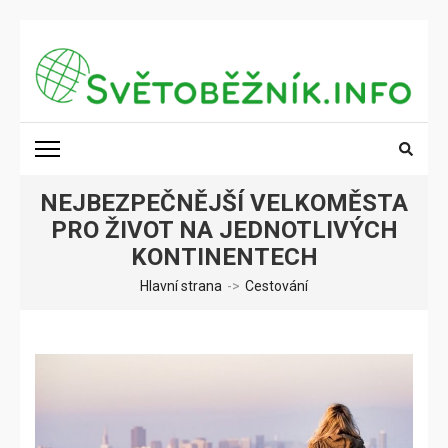
Přeskočit
na
obsah
(stiskněte
SVĚTOBĚŽNÍK.INFO
Poznání na dosah
Enter)
NEJBEZPEČNĚJŠÍ VELKOMĚSTA
PRO ŽIVOT NA JEDNOTLIVÝCH
KONTINENTECH
Hlavní strana
->
Cestování