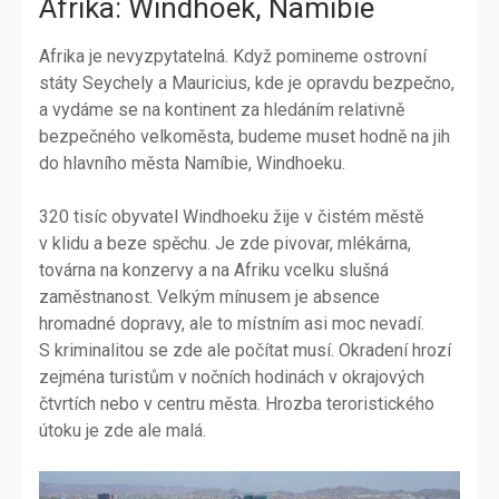
Afrika: Windhoek, Namibie
Afrika je nevyzpytatelná. Když pomineme ostrovní
státy Seychely a Mauricius, kde je opravdu bezpečno,
a vydáme se na kontinent za hledáním relativně
bezpečného velkoměsta, budeme muset hodně na jih
do hlavního města Namíbie, Windhoeku.
320 tisíc obyvatel Windhoeku žije v čistém městě
v klidu a beze spěchu. Je zde pivovar, mlékárna,
továrna na konzervy a na Afriku vcelku slušná
zaměstnanost. Velkým mínusem je absence
hromadné dopravy, ale to místním asi moc nevadí.
S kriminalitou se zde ale počítat musí. Okradení hrozí
zejména turistům v nočních hodinách v okrajových
čtvrtích nebo v centru města. Hrozba teroristického
útoku je zde ale malá.