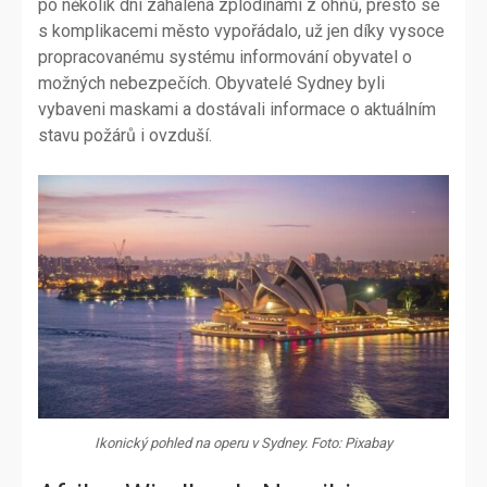
po několik dní zahalena zplodinami z ohňů, přesto se
s komplikacemi město vypořádalo, už jen díky vysoce
propracovanému systému informování obyvatel o
možných nebezpečích. Obyvatelé Sydney byli
vybaveni maskami a dostávali informace o aktuálním
stavu požárů i ovzduší.
Ikonický pohled na operu v Sydney. Foto: Pixabay