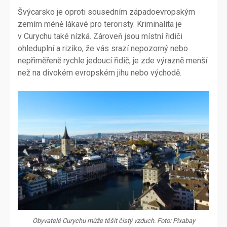
Švýcarsko je oproti sousedním západoevropským
zemím méně lákavé pro teroristy. Kriminalita je
v Curychu také nízká. Zároveň jsou místní řidiči
ohleduplní a riziko, že vás srazí nepozorný nebo
nepřiměřeně rychle jedoucí řidič, je zde výrazně menší
než na divokém evropském jihu nebo východě.
Obyvatelé Curychu může těšit čistý vzduch. Foto: Pixabay