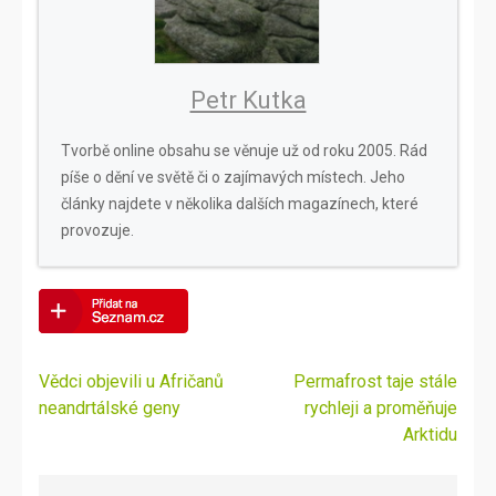
Petr Kutka
Tvorbě online obsahu se věnuje už od roku 2005. Rád
píše o dění ve světě či o zajímavých místech. Jeho
články najdete v několika dalších magazínech, které
provozuje.
Navigace
Vědci objevili u Afričanů
Permafrost taje stále
pro
neandrtálské geny
rychleji a proměňuje
příspěvek
Arktidu