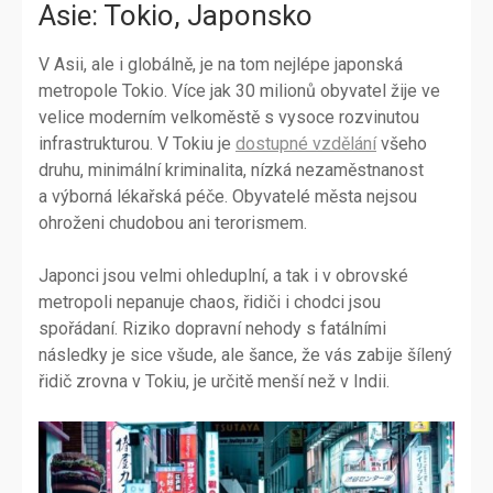
Asie: Tokio, Japonsko
V Asii, ale i globálně, je na tom nejlépe japonská
metropole Tokio. Více jak 30 milionů obyvatel žije ve
velice moderním velkoměstě s vysoce rozvinutou
infrastrukturou. V Tokiu je
dostupné vzdělání
všeho
druhu, minimální kriminalita, nízká nezaměstnanost
a výborná lékařská péče. Obyvatelé města nejsou
ohroženi chudobou ani terorismem.
Japonci jsou velmi ohleduplní, a tak i v obrovské
metropoli nepanuje chaos, řidiči i chodci jsou
spořádaní. Riziko dopravní nehody s fatálními
následky je sice všude, ale šance, že vás zabije šílený
řidič zrovna v Tokiu, je určitě menší než v Indii.