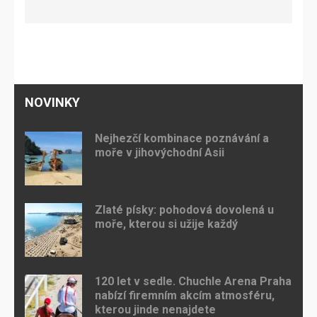
NOVINKY
Nejhezčí kombinace poznávání a
moře v jihovýchodní Asii
Zlaté písky: pohodová dovolená u
moře, kterou si užije každý
120 let v sedle. Chuchle Arena Praha
nabízí firemním akcím atmosféru,
kterou jinde nenajdete