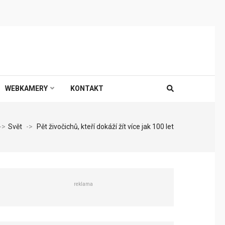
WEBKAMERY
KONTAKT
->
Svět
->
Pět živočichů, kteří dokáží žít více jak 100 let
reklama