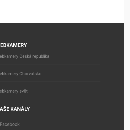
EBKAMERY
ebkamery Česká republika
ebkamery Chorvatsko
ebkamery svět
AŠE KANÁLY
Facebook