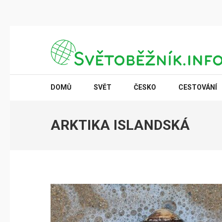
Přeskočit
na
obsah
(stiskněte
SVĚTOBĚŽNÍK.INFO
Poznání na dosah
Enter)
DOMŮ
SVĚT
ČESKO
CESTOVÁNÍ
ARKTIKA ISLANDSKÁ