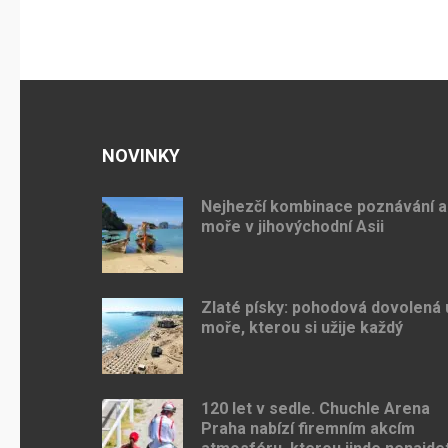
NOVINKY
Nejhezčí kombinace poznávání a
moře v jihovýchodní Asii
Zlaté písky: pohodová dovolená 
moře, kterou si užije každý
120 let v sedle. Chuchle Arena
Praha nabízí firemním akcím