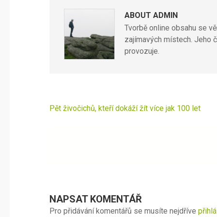
ABOUT ADMIN
Tvorbě online obsahu se věn
zajímavých místech. Jeho č
provozuje.
Navigace
Pět živočichů, kteří dokáží žít více jak 100 let
pro
příspěvek
NAPSAT KOMENTÁŘ
Pro přidávání komentářů se musíte nejdříve
přihlá