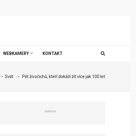
WEBKAMERY
KONTAKT
->
Svět
->
Pět živočichů, kteří dokáží žít více jak 100 let
reklama