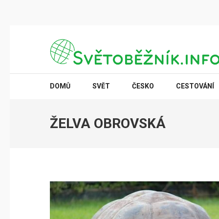
Přeskočit
na
obsah
(stiskněte
SVĚTOBĚŽNÍK.INFO
Poznání na dosah
Enter)
DOMŮ
SVĚT
ČESKO
CESTOVÁNÍ
ŽELVA OBROVSKÁ