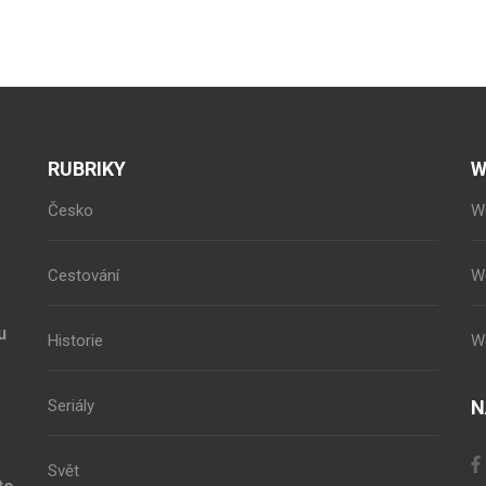
RUBRIKY
W
Česko
W
Cestování
W
u
Historie
W
Seriály
N
Svět