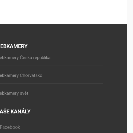
EBKAMERY
ebkamery Česká republika
ebkamery Chorvatsko
ebkamery svět
AŠE KANÁLY
Facebook