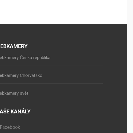
EBKAMERY
ebkamery Česká republika
ebkamery Chorvatsko
ebkamery svět
AŠE KANÁLY
Facebook