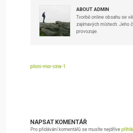
ABOUT ADMIN
Tvorbě online obsahu se věn
zajímavých místech. Jeho č
provozuje.
Navigace
plicni-mor-cina-1
pro
příspěvek
NAPSAT KOMENTÁŘ
Pro přidávání komentářů se musíte nejdříve
přihlá