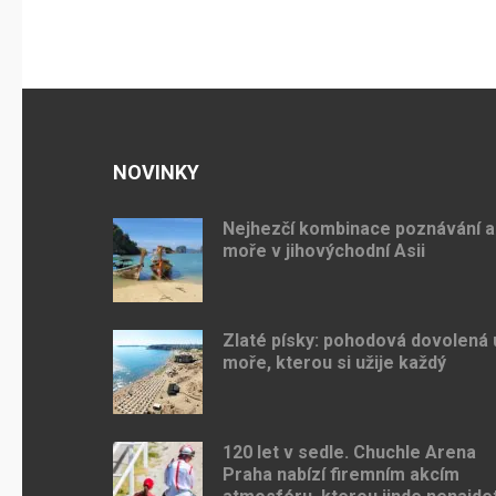
NOVINKY
Nejhezčí kombinace poznávání a
moře v jihovýchodní Asii
Zlaté písky: pohodová dovolená 
moře, kterou si užije každý
120 let v sedle. Chuchle Arena
Praha nabízí firemním akcím