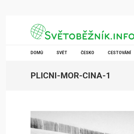
Přeskočit
na
obsah
(stiskněte
SVĚTOBĚŽNÍK.INFO
Poznání na dosah
Enter)
DOMŮ
SVĚT
ČESKO
CESTOVÁNÍ
PLICNI-MOR-CINA-1