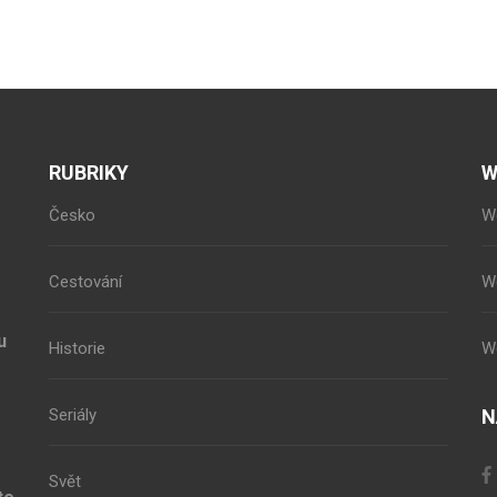
RUBRIKY
W
Česko
W
Cestování
W
u
Historie
W
Seriály
N
Svět