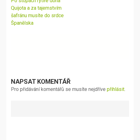
Navigace
Po stopách rytíře dona
pro
Quijota a za tajemstvím
příspěvek
šafránu musíte do srdce
Španělska
NAPSAT KOMENTÁŘ
Pro přidávání komentářů se musíte nejdříve
přihlásit
.