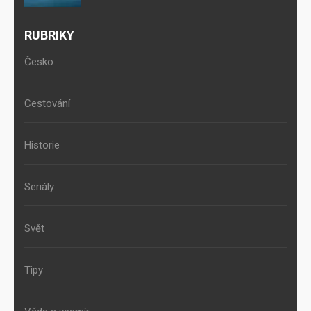
RUBRIKY
Česko
Cestování
Historie
Seriály
Svět
Tipy