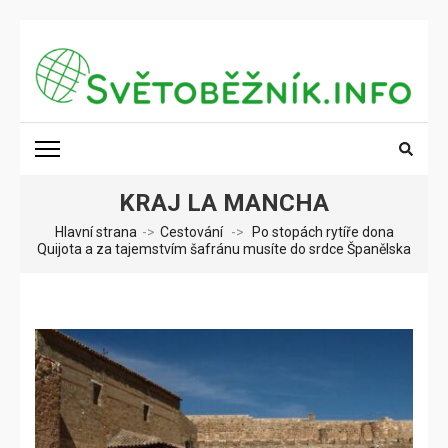
Přeskočit
na
obsah
(stiskněte
SVĚTOBĚŽNÍK.INFO
Poznání na dosah
Enter)
KRAJ LA MANCHA
Hlavní strana
->
Cestování
->
Po stopách rytíře dona
Quijota a za tajemstvím šafránu musíte do srdce Španělska