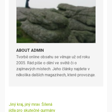
ABOUT ADMIN
Tvorbě online obsahu se věnuje už od roku
2005. Rád píše o dění ve světě či o
zajímavých místech. Jeho články najdete v
několika dalších magazínech, které provozuje.
Navigace
Jiný kraj, jiný mrav. Šílená
pro
jídla pro skutečné gurmány