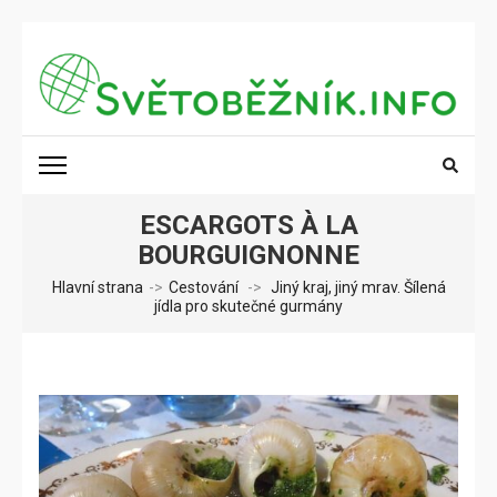
Přeskočit
na
obsah
(stiskněte
SVĚTOBĚŽNÍK.INFO
Poznání na dosah
Enter)
ESCARGOTS À LA
BOURGUIGNONNE
Hlavní strana
->
Cestování
->
Jiný kraj, jiný mrav. Šílená
jídla pro skutečné gurmány