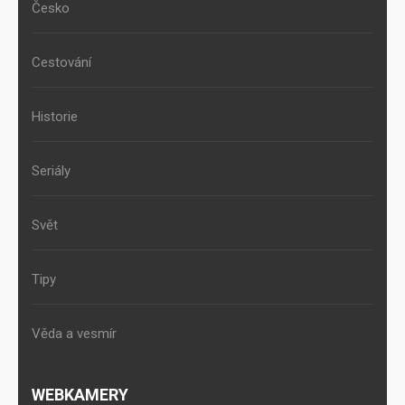
Česko
Cestování
Historie
Seriály
Svět
Tipy
Věda a vesmír
WEBKAMERY