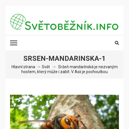
Přeskočit
na
obsah
(stiskněte
SVĚTOBĚŽNÍK.INFO
Poznání na dosah
Enter)
SRSEN-MANDARINSKA-1
Hlavní strana
->
Svět
->
Sršeň mandarínská je nezvaným
hostem, který může i zabít. V Asii je pochoutkou