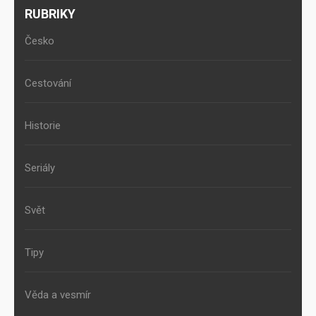
RUBRIKY
Česko
Cestování
Historie
Seriály
Svět
Tipy
Věda a vesmír