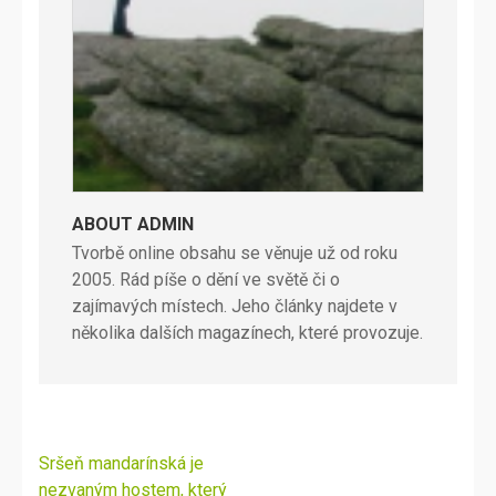
ABOUT ADMIN
Tvorbě online obsahu se věnuje už od roku
2005. Rád píše o dění ve světě či o
zajímavých místech. Jeho články najdete v
několika dalších magazínech, které provozuje.
Navigace
Sršeň mandarínská je
pro
nezvaným hostem, který