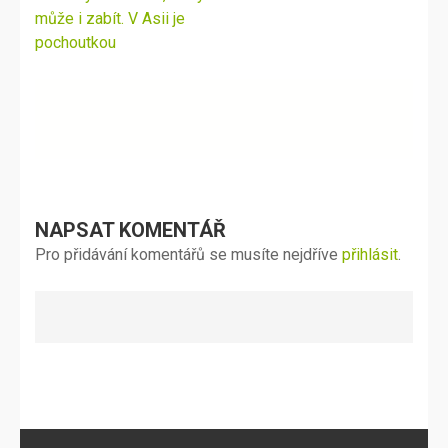
příspěvek
může i zabít. V Asii je
pochoutkou
NAPSAT KOMENTÁŘ
Pro přidávání komentářů se musíte nejdříve
přihlásit
.