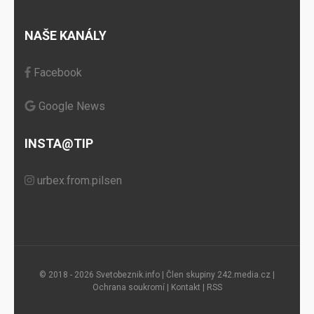
NAŠE KANÁLY
Facebook
Google News
INSTA@TIP
urbex.from.pilsen
© 2018 - 2026 Svetobeznik.info | Člen skupiny
242.media.cz
|
Ochrana soukromí
|
Kontakt
|
RSS