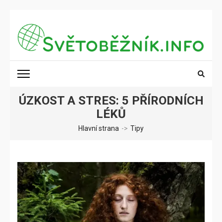
Přeskočit
na
obsah
(stiskněte
SVĚTOBĚŽNÍK.INFO
Poznání na dosah
Enter)
ÚZKOST A STRES: 5 PŘÍRODNÍCH
LÉKŮ
Hlavní strana
->
Tipy