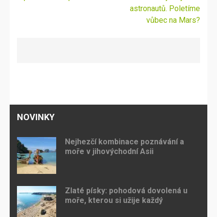
příspěvek
astronautů. Poletíme
vůbec na Mars?
NOVINKY
Nejhezčí kombinace poznávání a
moře v jihovýchodní Asii
Zlaté písky: pohodová dovolená u
moře, kterou si užije každý