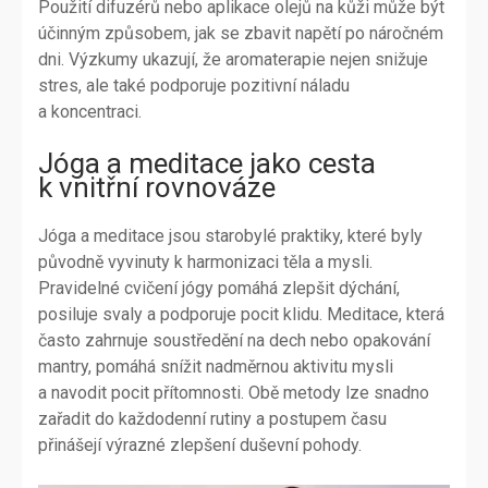
Použití difuzérů nebo aplikace olejů na kůži může být
účinným způsobem, jak se zbavit napětí po náročném
dni. Výzkumy ukazují, že aromaterapie nejen snižuje
stres, ale také podporuje pozitivní náladu
a koncentraci.
Jóga a meditace jako cesta
k vnitřní rovnováze
Jóga a meditace jsou starobylé praktiky, které byly
původně vyvinuty k harmonizaci těla a mysli.
Pravidelné cvičení jógy pomáhá zlepšit dýchání,
posiluje svaly a podporuje pocit klidu. Meditace, která
často zahrnuje soustředění na dech nebo opakování
mantry, pomáhá snížit nadměrnou aktivitu mysli
a navodit pocit přítomnosti. Obě metody lze snadno
zařadit do každodenní rutiny a postupem času
přinášejí výrazné zlepšení duševní pohody.