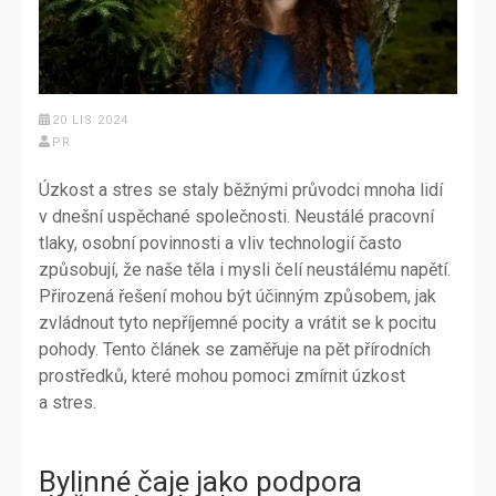
20 LIS 2024
PR
Úzkost a stres se staly běžnými průvodci mnoha lidí
v dnešní uspěchané společnosti. Neustálé pracovní
tlaky, osobní povinnosti a vliv technologií často
způsobují, že naše těla i mysli čelí neustálému napětí.
Přirozená řešení mohou být účinným způsobem, jak
zvládnout tyto nepříjemné pocity a vrátit se k pocitu
pohody. Tento článek se zaměřuje na pět přírodních
prostředků, které mohou pomoci zmírnit úzkost
a stres.
Bylinné čaje jako podpora