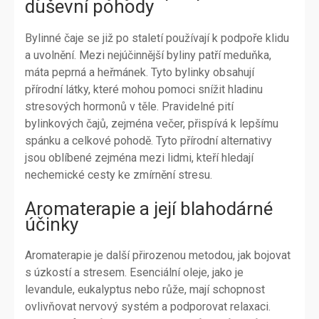
duševní pohody
Bylinné čaje se již po staletí používají k podpoře klidu
a uvolnění. Mezi nejúčinnější byliny patří meduňka,
máta peprná a heřmánek. Tyto bylinky obsahují
přírodní látky, které mohou pomoci snížit hladinu
stresových hormonů v těle. Pravidelné pití
bylinkových čajů, zejména večer, přispívá k lepšímu
spánku a celkové pohodě. Tyto přírodní alternativy
jsou oblíbené zejména mezi lidmi, kteří hledají
nechemické cesty ke zmírnění stresu.
Aromaterapie a její blahodárné
účinky
Aromaterapie je další přirozenou metodou, jak bojovat
s úzkostí a stresem. Esenciální oleje, jako je
levandule, eukalyptus nebo růže, mají schopnost
ovlivňovat nervový systém a podporovat relaxaci.