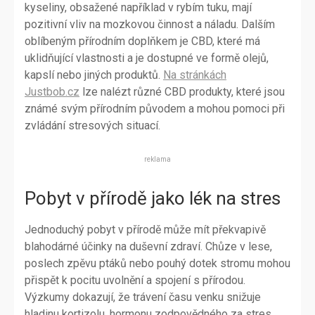
kyseliny, obsažené například v rybím tuku, mají
pozitivní vliv na mozkovou činnost a náladu. Dalším
oblíbeným přírodním doplňkem je CBD, které má
uklidňující vlastnosti a je dostupné ve formě olejů,
kapslí nebo jiných produktů.
Na stránkách
Justbob.cz
lze nalézt různé CBD produkty, které jsou
známé svým přírodním původem a mohou pomoci při
zvládání stresových situací.
reklama
Pobyt v přírodě jako lék na stres
Jednoduchý pobyt v přírodě může mít překvapivě
blahodárné účinky na duševní zdraví. Chůze v lese,
poslech zpěvu ptáků nebo pouhý dotek stromu mohou
přispět k pocitu uvolnění a spojení s přírodou.
Výzkumy dokazují, že trávení času venku snižuje
hladinu kortizolu, hormonu zodpovědného za stres.