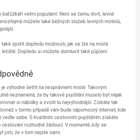
baťůžkáři velmi populární. Není se čemu divit, levné
 samozřejmě můžete také běžných služeb levných motelů,
pnější.
také zjistit dopředu možnosti, jak se lze na místě
z letiště. Dopředu si můžete domluvit také půjčení
odpovědně
dy je výhodné šetřit na nesprávném místě. Takovým
nutně neznamená, že by takové pojištění muselo být nějak
rovnat si nabídky a zvolit tu nejvýhodnější. Získáte tak
ovněž v tomto případě vám bude nápomocný internet, kde
 vedle sebe. S kvalitním cestovním pojištěním získáte
ním cestování rozhodně žádoucí. V momentě, kdy se
 jisti, že v tom nejste sami.