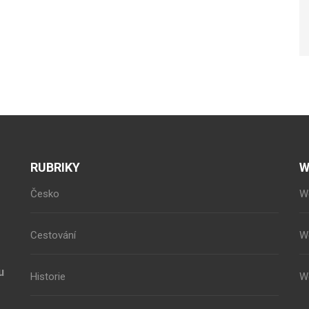
RUBRIKY
W
Česko
W
Cestování
W
u
Historie
W