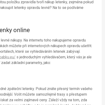
žitou položku zpravidla tvoří nákup letenky, zejména pokud
 nakoupit letenky opravdu levně? Na to se podíváme
enky online
 levné nákupy. Na internetu toho nakupujeme opravdu
nkách můžete při internetových nákupech opravdu ušetřit.
ortálech, které se vyhledáváním letenek zabývají.
babku.eu/
s jednoduchým vyhledávačem, který vás je ale
zadat základní parametry, jako:
hodné zpáteční letenky. Pokud znáte přesný termín vašeho
ýhodnější. Volit můžete samozřejmě trasy s přestupem
získat za velmi zajímavé ceny. Záleží vždy na tom, zda