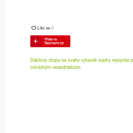
Navigace
Ďáblovy stopy na svahu vyhaslé sopky nejspíše p
pro
odvážným neandrtálcům
příspěvek