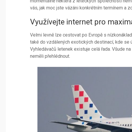
momentálně některá z leteckých společností nemá 
vás, jak moc jste vázáni konkrétním termínem a z
Využívejte internet pro maxim
Velmi levně lze cestovat po Evropě s nízkonákl
také do vzdálených exotických destinací, kde se ú
Vyhledávačů letenek existuje celá řada. Všude na
neměli přehlédnout.