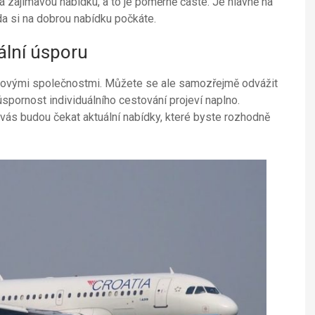
zajímavou nabídku, a to je poměrně časté. Je hlavně na
da si na dobrou nabídku počkáte.
ální úsporu
adovými společnostmi. Můžete se ale samozřejmě odvážit
spornost individuálního cestování projeví naplno.
 vás budou čekat aktuální nabídky, které byste rozhodně