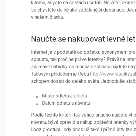
k tomu, abyste na cestách ušetřili. Největší okam
se chystáte do nějaké vzdálenější destinace. Jak
v našem článku.
Naučte se nakupovat levné let
Internet je v podstatě od počátku synonymem pro
spoustu, tak proč ne právě letenky? Právě na lete
Zajímavé nabídky do mnoha destinací najdete na p
Takovým příkladem je třeba
http://www.letenkyza
schopen dostat do celého světa. Jednoduše stačí 
Místo odletu a příletu
Datum odletu a návratu
Podle těchto kritérií tak velice snadno najdete v
návratu, bývá zpravidla nákup zpáteční letenky v
i bez přestupu, kdy dnes už také i přímé lety lze 