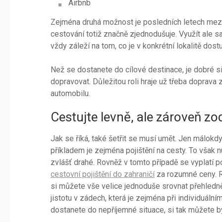
Airbnb
Zejména druhá možnost je posledních letech mezi 
cestování totiž značně zjednodušuje. Využít ale
vždy záleží na tom, co je v konkrétní lokalitě dostu
Než se dostanete do cílové destinace, je dobré si 
dopravovat. Důležitou roli hraje už třeba doprava 
automobilu.
Cestujte levně, ale zároveň z
Jak se říká, také šetřit se musí umět. Jen málok
příkladem je zejména pojištění na cesty. To však 
zvlášť drahé. Rovněž v tomto případě se vyplatí po
cestovní pojištění do zahraničí
za rozumné ceny. R
si můžete vše velice jednoduše srovnat přehledně
jistotu v zádech, která je zejména při individuál
dostanete do nepříjemné situace, si tak můžete být