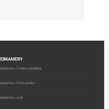
EBKAMERY
ebkamery Česká republika
ebkamery Chorvatsko
ebkamery svět