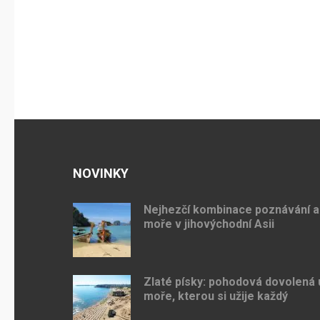
NOVINKY
Nejhezčí kombinace poznávání a
moře v jihovýchodní Asii
Zlaté písky: pohodová dovolená 
moře, kterou si užije každý