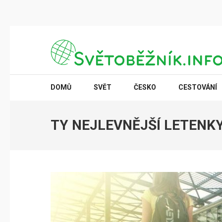
Přeskočit
na
obsah
(stiskněte
SVĚTOBĚŽNÍK.INFO
Poznání na dosah
Enter)
DOMŮ
SVĚT
ČESKO
CESTOVÁNÍ
TY NEJLEVNĚJŠÍ LETENK