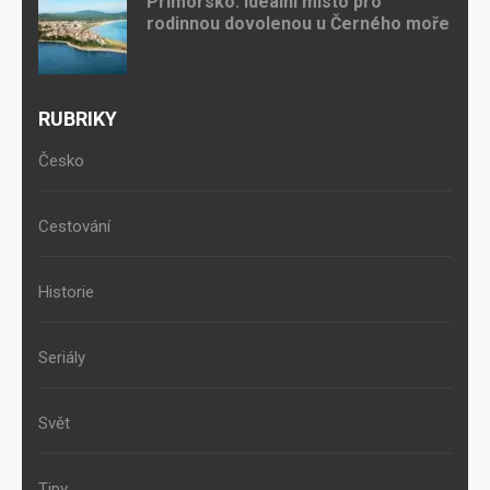
Primorsko: ideální místo pro
rodinnou dovolenou u Černého moře
RUBRIKY
Česko
Cestování
Historie
Seriály
Svět
Tipy