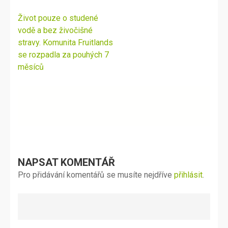
Navigace
Život pouze o studené
pro
vodě a bez živočišné
příspěvek
stravy. Komunita Fruitlands
se rozpadla za pouhých 7
měsíců
NAPSAT KOMENTÁŘ
Pro přidávání komentářů se musíte nejdříve
přihlásit
.