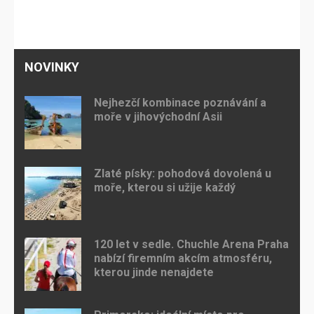
NOVINKY
Nejhezčí kombinace poznávání a
moře v jihovýchodní Asii
Zlaté písky: pohodová dovolená u
moře, kterou si užije každý
120 let v sedle. Chuchle Arena Praha
nabízí firemním akcím atmosféru,
kterou jinde nenajdete