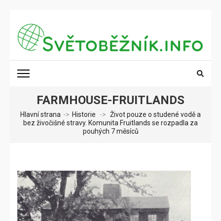
Přeskočit
na
obsah
(stiskněte
SVĚTOBĚŽNÍK.INFO
Poznání na dosah
Enter)
FARMHOUSE-FRUITLANDS
Hlavní strana
->
Historie
->
Život pouze o studené vodě a
bez živočišné stravy. Komunita Fruitlands se rozpadla za
pouhých 7 měsíců