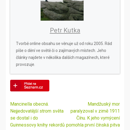
Petr Kutka
Tvorbě online obsahu se věnuje už od roku 2005. Rád
píše o dění ve světě či o zajímavých místech. Jeho
články najdete v několika dalších magazínech, které
provozuje.
Navigace
Mancinella obecná.
Mandžuský mor
pro
Nejjedovatější strom světa
paralyzoval v zimě 1911
příspěvek
se dostal i do
Čínu. K jeho vymýcení
Guinnessovy knihy rekordů
pomohla první čínská pitva