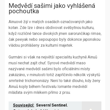
Medvědí sašimi jako vyhlášená
pochoutka
Ainuové žijí v malých osadách označovaných jako
kotan. Zde lze i dnes obdivovat svébytnou kulturu,
když rozličné tance divokých jmen sarorunčikap rimse,
čak peeyak nebo sepoupopo byly dokonce japonskou
vládou prohlášeny za kulturní majetek.
Gurmáni si však na největší specialitu kuchyně Ainuů
musí nechat zajít chuť. Syrové medvědí maso
nazývané medvědí sašimi bylo oficiálními místy
zakázáno, v minulosti totiž zapříčinilo několik výskytů
smrtelné trichomoniázy. Není to také dlouho, kdy ženy
Ainuů kojily během festivalu Iomante medvědí
mláďata svým mlékem přímo z prsu.
Související:
Severní Sentinel.