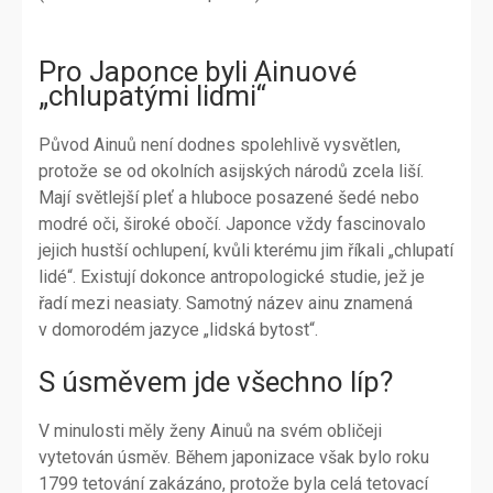
Pro Japonce byli Ainuové
„chlupatými lidmi“
Původ Ainuů není dodnes spolehlivě vysvětlen,
protože se od okolních asijských národů zcela liší.
Mají světlejší pleť a hluboce posazené šedé nebo
modré oči, široké obočí. Japonce vždy fascinovalo
jejich hustší ochlupení, kvůli kterému jim říkali „chlupatí
lidé“. Existují dokonce antropologické studie, jež je
řadí mezi neasiaty. Samotný název ainu znamená
v domorodém jazyce „lidská bytost“.
S úsměvem jde všechno líp?
V minulosti měly ženy Ainuů na svém obličeji
vytetován úsměv. Během japonizace však bylo roku
1799 tetování zakázáno, protože byla celá tetovací