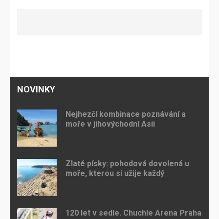
NOVINKY
Nejhezčí kombinace poznávání a
moře v jihovýchodní Asii
Zlaté písky: pohodová dovolená u
moře, kterou si užije každý
120 let v sedle. Chuchle Arena Praha