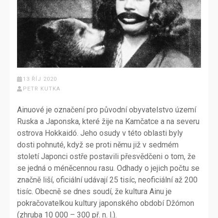
13 ŘÍJ 2020
PETR KUTKA
Ainuové je označení pro původní obyvatelstvo území
Ruska a Japonska, které žije na Kamčatce a na severu
ostrova Hokkaidó. Jeho osudy v této oblasti byly
dosti pohnuté, když se proti němu již v sedmém
století Japonci ostře postavili přesvědčeni o tom, že
se jedná o méněcennou rasu. Odhady o jejich počtu se
značně liší, oficiální udávají 25 tisíc, neoficiální až 200
tisíc. Obecně se dnes soudí, že kultura Ainu je
pokračovatelkou kultury japonského období Džómon
(zhruba 10 000 – 300 př. n. l.).