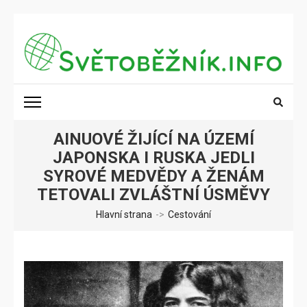
Přeskočit
na
obsah
(stiskněte
SVĚTOBĚŽNÍK.INFO
Poznání na dosah
Enter)
AINUOVÉ ŽIJÍCÍ NA ÚZEMÍ
JAPONSKA I RUSKA JEDLI
SYROVÉ MEDVĚDY A ŽENÁM
TETOVALI ZVLÁŠTNÍ ÚSMĚVY
Hlavní strana
->
Cestování