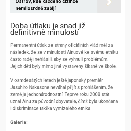
Ostrov, kde každého cizince
nemilosrdně zabijí
Doba útlaku je snad již
definitivně minulostí
Permanentní útlak ze strany oficiálních vlád měl za
následek, že se v minulosti Ainuové ke svému etniku
často raději nehlásili, aby se vyhnuli problémům.
Jejich děti byly mimo jiné vystaveny šikaně ve škole.
V osmdesátých letech ještě japonský premiér
Jasuhiro Nakasone neváhal přijít s prohlášením, že
země je jednonárodnostní. Teprve roku 2008 stát
uznal Ainu za původní obyvatele, čímž byla ukončena
i diskriminace takřka vymizelého etnika.
Galerie: