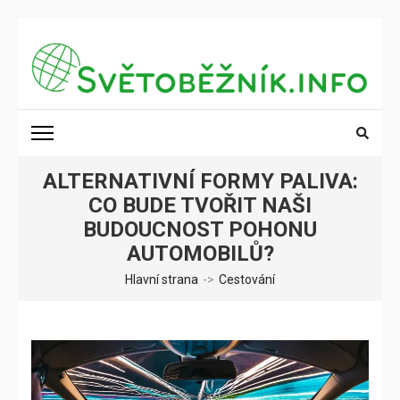
Přeskočit
na
obsah
(stiskněte
SVĚTOBĚŽNÍK.INFO
Poznání na dosah
Enter)
ALTERNATIVNÍ FORMY PALIVA:
CO BUDE TVOŘIT NAŠI
BUDOUCNOST POHONU
AUTOMOBILŮ?
Hlavní strana
->
Cestování