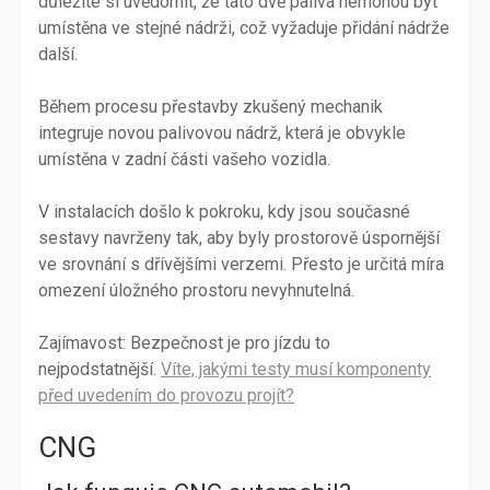
důležité si uvědomit, že tato dvě paliva nemohou být
umístěna ve stejné nádrži, což vyžaduje přidání nádrže
další.
Během procesu přestavby zkušený mechanik
integruje novou palivovou nádrž, která je obvykle
umístěna v zadní části vašeho vozidla.
V instalacích došlo k pokroku, kdy jsou současné
sestavy navrženy tak, aby byly prostorově úspornější
ve srovnání s dřívějšími verzemi. Přesto je určitá míra
omezení úložného prostoru nevyhnutelná.
Zajímavost: Bezpečnost je pro jízdu to
nejpodstatnější.
Víte, jakými testy musí komponenty
před uvedením do provozu projít?
CNG