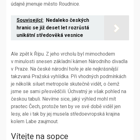
údajně jmenuje město Roudnice.
Související:
Nedaleko českých
hranic se již deset let rozrůstá
unikátní středověká vesnice
Ale zpět k Řípu. Z jeho vrcholu byl mimochodem
v minulosti snesen základní kámen Národního divadla
v Praze. Na české národní hoře je ale nejkrásnější
takzvaná Pražská vyhlídka. Při vhodných podmínkách
je několik siluet metropole skutečně vidět, o čemž
jsme se sami přesvědčili. Úchvatný je však pohled na
českou tabuli. Nevíme sice, jaký výhled mohl mít
praotec Čech, protože ten by ve své době viděl jen
lesy, ale i tak by jej musela středoevropská krajina
kolem Labe zaujmout.
Vítejte na sopce