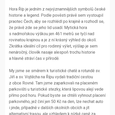
Hora Říp je jedním z nejvýznamnějších symbolů české
historie a legend. Podle pověsti právě sem vystoupil
praotec Čech, aby se rozhlédl po krajině a rozhodl se,
že právě zde se jeho lid usadí. Mytická hora
s nadmořskou výškou jen 461 metrů se tyčí nad
rovinatou krajinou a je z ní krásný výhled do okolí.
Zkrátka ideální cíl pro rodinný výlet, výšlap je sem
nenáročný, člověk nasaje alespoň trochu historie
a hlavně stráví čas v přírodě.
My jsme se směrem k turistické chatě a rotundě sv.
Jiří a sv. Vojtěcha na Řípu vydali tradiční cestou
z obce Rovné. Tam jsme zaparkovali na placeném
parkovišti u turistické stezky, která lipovou alejí vede
přímo pod horu. Pokud byste se chtěli vyhnout placení
parkovného, jež činí jen 50 Kč na den, lze nechat auto
i jinde, případně v dalších okolních obcích a jít
alternativní trasou, ale vzhledem k nízké ceně za