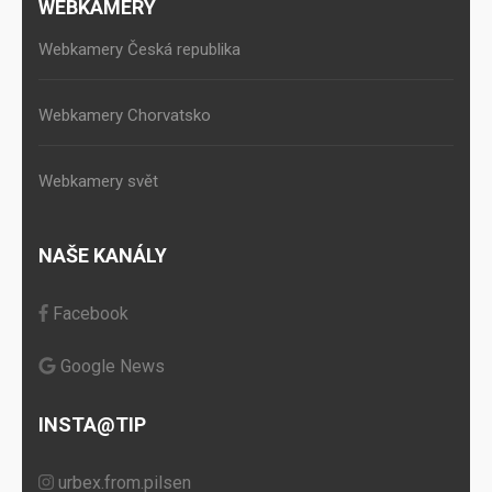
WEBKAMERY
Webkamery Česká republika
Webkamery Chorvatsko
Webkamery svět
NAŠE KANÁLY
Facebook
Google News
INSTA@TIP
urbex.from.pilsen