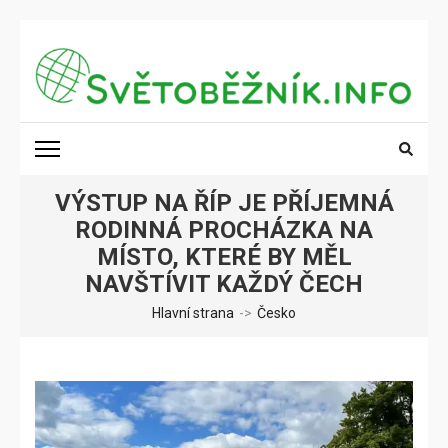
Přeskočit
na
obsah
(stiskněte
SVĚTOBĚŽNÍK.INFO
Poznání na dosah
Enter)
VÝSTUP NA ŘÍP JE PŘÍJEMNÁ
RODINNÁ PROCHÁZKA NA
MÍSTO, KTERÉ BY MĚL
NAVŠTÍVIT KAŽDÝ ČECH
Hlavní strana
->
Česko