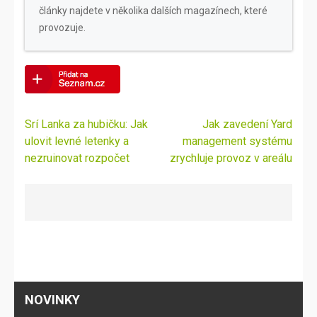
články najdete v několika dalších magazínech, které
provozuje.
Navigace
Srí Lanka za hubičku: Jak
Jak zavedení Yard
pro
ulovit levné letenky a
management systému
příspěvek
nezruinovat rozpočet
zrychluje provoz v areálu
NOVINKY