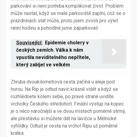
parkování si není potřeba komplikovat život. Problém
může nastat, když se malé parkoviště zaplní, což se o
prázdninách stát může, proto jsem zvolili pro výlet
ranní hodinu a pohodlně jsme zaparkovali.
Související:
Epidemie cholery v
českých zemích. Válka k nám
vpustila neviditelného nepřítele,
který zabíjel ve velkém
Zhruba dvoukilometrová cesta začíná u aleje pod
horou. Na Říp je odtud navíc krásně vidět a když se
rozhlédnete kolem sebe, po pravé straně uvidíte
vrcholky Českého středohoří. Finální výstup na kopec
je o něco náročnější a ve dvou místech poměrně strmý,
ale přestávku si můžete dát na lavičce u Mělnické
vyhlídky. Odtud je cesta na vrchol Řípu už poměrně
krátká.