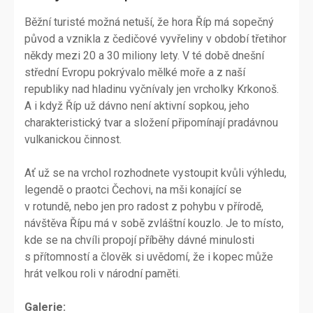
Běžní turisté možná netuší, že hora Říp má sopečný
původ a vznikla z čedičové vyvřeliny v období třetihor
někdy mezi 20 a 30 miliony lety. V té době dnešní
střední Evropu pokrývalo mělké moře a z naší
republiky nad hladinu vyčnívaly jen vrcholky Krkonoš.
A i když Říp už dávno není aktivní sopkou, jeho
charakteristický tvar a složení připomínají pradávnou
vulkanickou činnost.
Ať už se na vrchol rozhodnete vystoupit kvůli výhledu,
legendě o praotci Čechovi, na mši konající se
v rotundě, nebo jen pro radost z pohybu v přírodě,
návštěva Řípu má v sobě zvláštní kouzlo. Je to místo,
kde se na chvíli propojí příběhy dávné minulosti
s přítomností a člověk si uvědomí, že i kopec může
hrát velkou roli v národní paměti.
Galerie: