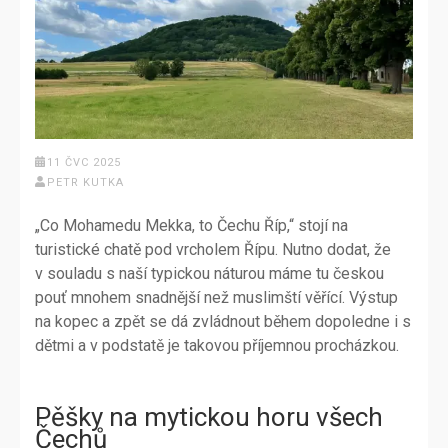
11 ČVC 2025
PETR KUTKA
„Co Mohamedu Mekka, to Čechu Říp,“ stojí na
turistické chatě pod vrcholem Řípu. Nutno dodat, že
v souladu s naší typickou náturou máme tu českou
pouť mnohem snadnější než muslimští věřící. Výstup
na kopec a zpět se dá zvládnout během dopoledne i s
dětmi a v podstatě je takovou příjemnou procházkou.
Pěšky na mytickou horu všech
Čechů