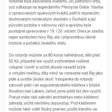
Rotunda byla zasvěcena svatému Jiří, patronovi orby,
což odkazuje na legendárního Přemysla Oráče. Stavba
z opracovaných opukových kvádrů patří k nejstarším
dochovaným románským stavbám v Čechách a její
původní podoba s válcovou věží a apsidou byla
postupně upravována v 19. i 20. století. Dnes je stavba
nejen symbolem hory Říp, ale i připomínkou dávné
historie a počátků českého státu.
Do rotundy můžete za 80 korun nahlédnout, děti platí
50 Kč, případně lze využít zvýhodněné rodinné
vstupné. Uvnitř si určitě zkuste nasadit brýle
s virtuální realitou, díky nimž se vznesete nad Říp jako
pták a uvidíte široké okolí. Vstupenka do rotundy
zároveň platí i do augustiniánského kláštera v blízké
Roudnici nad Labem, čehož jsme ještě týž den využili.
Pokud máte rádi sakrální architekturu nebo klášterní
zahrady, určitě návštěvu doporučuji. Pod klášterem
můžete také vidět Rudný pramen, podle kterého se