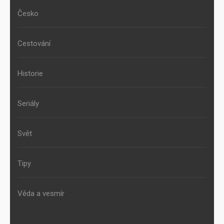
Česko
Cestování
Historie
Seriály
Svět
Tipy
Věda a vesmír