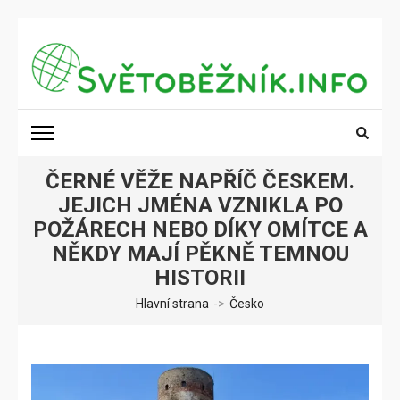
Přeskočit
na
obsah
(stiskněte
SVĚTOBĚŽNÍK.INFO
Poznání na dosah
Enter)
ČERNÉ VĚŽE NAPŘÍČ ČESKEM.
JEJICH JMÉNA VZNIKLA PO
POŽÁRECH NEBO DÍKY OMÍTCE A
NĚKDY MAJÍ PĚKNĚ TEMNOU
HISTORII
Hlavní strana
->
Česko