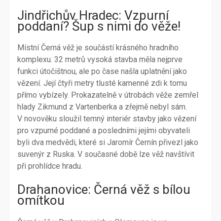
Jindřichův Hradec: Vzpurní
poddaní? Šup s nimi do věže!
Místní Černá věž je součástí krásného hradního
komplexu. 32 metrů vysoká stavba měla nejprve
funkci útočištnou, ale po čase našla uplatnění jako
vězení. Její čtyři metry tlusté kamenné zdi k tomu
přímo vybízely. Prokazatelně v útrobách věže zemřel
hlady Zikmund z Vartenberka a zřejmě nebyl sám.
V novověku sloužil temný interiér stavby jako vězení
pro vzpurné poddané a posledními jejími obyvateli
byli dva medvědi, které si Jaromír Černín přivezl jako
suvenýr z Ruska. V současné době lze věž navštívit
při prohlídce hradu.
Drahanovice: Černá věž s bílou
omítkou