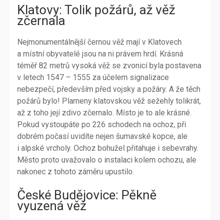
Klatovy: Tolik požárů, až věž
zčernala
Nejmonumentálnější černou věž mají v Klatovech
a místní obyvatelé jsou na ni právem hrdí. Krásná
téměř 82 metrů vysoká věž se zvonicí byla postavena
v letech 1547 – 1555 za účelem signalizace
nebezpečí, především před vojsky a požáry. A že těch
požárů bylo! Plameny klatovskou věž sežehly tolikrát,
až z toho její zdivo zčernalo. Místo je to ale krásné.
Pokud vystoupáte po 226 schodech na ochoz, při
dobrém počasí uvidíte nejen šumavské kopce, ale
i alpské vrcholy. Ochoz bohužel přitahuje i sebevrahy.
Město proto uvažovalo o instalaci kolem ochozu, ale
nakonec z tohoto záměru upustilo.
České Budějovice: Pěkně
vyuzená věž