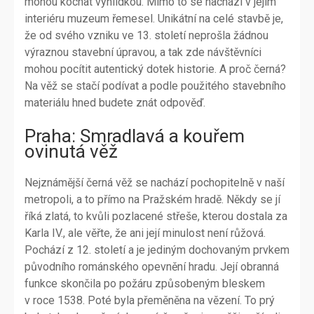
mohou kochat vyhlídkou. Mimo to se nachází v jejím
interiéru muzeum řemesel. Unikátní na celé stavbě je,
že od svého vzniku ve 13. století neprošla žádnou
výraznou stavební úpravou, a tak zde návštěvníci
mohou pocítit autentický dotek historie. A proč černá?
Na věž se stačí podívat a podle použitého stavebního
materiálu hned budete znát odpověď.
Praha: Smradlavá a kouřem
ovinutá věž
Nejznámější černá věž se nachází pochopitelně v naší
metropoli, a to přímo na Pražském hradě. Někdy se jí
říká zlatá, to kvůli pozlacené střeše, kterou dostala za
Karla IV., ale věřte, že ani její minulost není růžová.
Pochází z 12. století a je jediným dochovaným prvkem
původního románského opevnění hradu. Její obranná
funkce skončila po požáru způsobeným bleskem
v roce 1538. Poté byla přeměněna na vězení. To prý