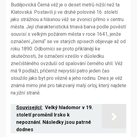
Budějovická Černá věž je o deset metrů nižší než ta
Klatovská. Postavili ji ve druhé polovině 16. století
jako strážnou a hlásnou věž se zvonicí přímo v centru
města. Její charakteristická tmavá barva podle pověstí
souvisí s velkým požárem města v roce 1641, jenže
označení „černá“ se ve starých spisech objevuje až od
roku 1890. Odborníci se proto přiklánějí ke
skutečnosti, že označení vzešlo v důsledku
znečištěného ovzduší od spalování černého uhlí. Věž
má 9 podlaží, přičemž nejvyšší patro jeden čas
sloužilo jako byt pro vězně a jeho rodinu. Dnes je věž
známá mimo jiné pro takzvaný malý orloj, který najdete
na jižní straně.
Související:
Velký hladomor v 19.
století proměnil Irsko k
nepoznání. Následky jsou patrné
dodnes