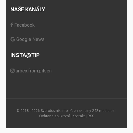
NAŠE KANÁLY
Facebook
Google News
INSTA@TIP
urbex.from.pilsen
© 2018 - 2026 Svetobeznik.info | Člen skupiny
242.media.cz
|
Ochrana soukromí
|
Kontakt
|
RSS