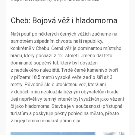
Cheb: Bojová věž i hladomorna
Naši pouť po některých černých věžích začneme na
samotném západním chvostu naší republiky,
konkrétně v Chebu. Černá věž je dominantou místního
hradu, který pochází z 12. století. Jméno dal této
dominantě sopečný tuf, který byl dovážen
z nedalekého naleziště. Tvrdé černé kamenivo tvoří
v přízemí 18,5 metrů vysoké věže zeď o šíři až 3
metry. Původně šlo o útočištnou věž, která ani
v dobách míru nesloužila běžným obyvatelům hradu.
Její nepřívětivý temný interiér byl využíván jako vězení
či jako hladomorna. Stavba je v současnosti přístupná
turistům a poskytuje pěkný pohled na město, přesto
z ní její temná minulost přímo čiší.