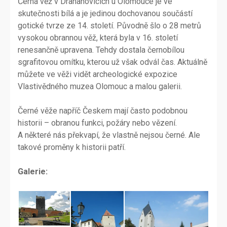
Černá věž v Drahanovicích u Olomouce je ve
skutečnosti bílá a je jedinou dochovanou součástí
gotické tvrze ze 14. století. Původně šlo o 28 metrů
vysokou obrannou věž, která byla v 16. století
renesančně upravena. Tehdy dostala černobílou
sgrafitovou omítku, kterou už však odvál čas. Aktuálně
můžete ve věži vidět archeologické expozice
Vlastivědného muzea Olomouc a malou galerii.
Černé věže napříč Českem mají často podobnou
historii – obranou funkci, požáry nebo vězení.
A některé nás překvapí, že vlastně nejsou černé. Ale
takové proměny k historii patří.
Galerie: