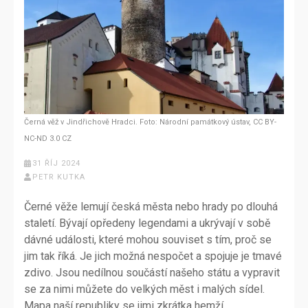
Černá věž v Jindřichově Hradci. Foto: Národní památkový ústav, CC BY-
NC-ND 3.0 CZ
31 ŘÍJ 2024
PETR KUTKA
Černé věže lemují česká města nebo hrady po dlouhá
staletí. Bývají opředeny legendami a ukrývají v sobě
dávné události, které mohou souviset s tím, proč se
jim tak říká. Je jich možná nespočet a spojuje je tmavé
zdivo. Jsou nedílnou součástí našeho státu a vypravit
se za nimi můžete do velkých měst i malých sídel.
Mapa naší republiky se jimi zkrátka hemží.