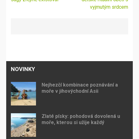
vyjmutým srdcem
NOVINKY
Nejhezčí kombinace poznávání a
moře v jihovýchodní Asii
Zlaté písky: pohodová dovolená u
moře, kterou si užije každý