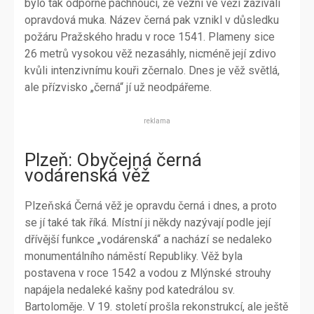
bylo tak odporně páchnoucí, že vězni ve věži zažívali
opravdová muka. Název černá pak vznikl v důsledku
požáru Pražského hradu v roce 1541. Plameny sice
26 metrů vysokou věž nezasáhly, nicméně její zdivo
kvůli intenzivnímu kouři zčernalo. Dnes je věž světlá,
ale přízvisko „černá“ jí už neodpářeme.
reklama
Plzeň: Obyčejná černá
vodárenská věž
Plzeňská Černá věž je opravdu černá i dnes, a proto
se jí také tak říká. Místní ji někdy nazývají podle její
dřívější funkce „vodárenská“ a nachází se nedaleko
monumentálního náměstí Republiky. Věž byla
postavena v roce 1542 a vodou z Mlýnské strouhy
napájela nedaleké kašny pod katedrálou sv.
Bartoloměje. V 19. století prošla rekonstrukcí, ale ještě