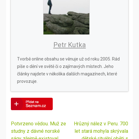
Petr Kutka
Tvorbě online obsahu se věnuje už od roku 2005. Rád
píše o dění ve světě či o zajímavých místech. Jeho
články najdete v několika dalších magazínech, které
provozuje.
Navigace
Potvrzeno vědou. Muž ze
Hrůzný nález v Peru. 700
pro
studny z dávné norské
let stará mohyla skrývala
příspěvek
ságy zřejmě existoval
dětské rituální oběti s