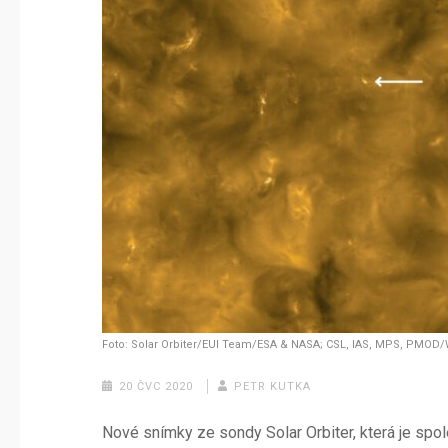
Foto: Solar Orbiter/EUI Team/ESA & NASA; CSL, IAS, MPS, PMO
20 ČVC 2020
PETR KUTKA
Nové snímky ze sondy Solar Orbiter, která je s