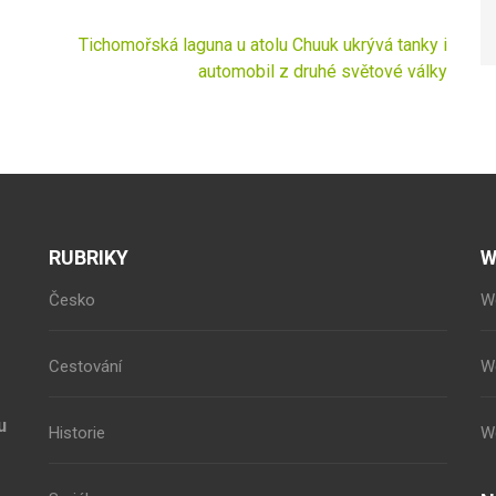
Tichomořská laguna u atolu Chuuk ukrývá tanky i
automobil z druhé světové války
RUBRIKY
W
Česko
W
Cestování
W
u
Historie
W