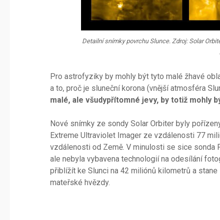
Detailní snímky povrchu Slunce. Zdroj: Solar O
Pro astrofyziky by mohly být tyto malé žhavé obla
a to, proč je sluneční korona (vnější atmosféra Sl
malé, ale všudypřítomné jevy, by totiž mohly 
Nové snímky ze sondy Solar Orbiter byly pořízen
Extreme Ultraviolet Imager ze vzdálenosti 77 mili
vzdálenosti od Země. V minulosti se sice sonda Pa
ale nebyla vybavena technologií na odesílání fotog
přiblížít ke Slunci na 42 miliónů kilometrů a stan
mateřské hvězdy.