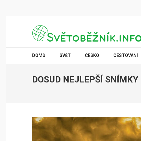
Přeskočit
na
obsah
(stiskněte
SVĚTOBĚŽNÍK.INFO
Poznání na dosah
Enter)
DOMŮ
SVĚT
ČESKO
CESTOVÁNÍ
DOSUD NEJLEPŠÍ SNÍMK