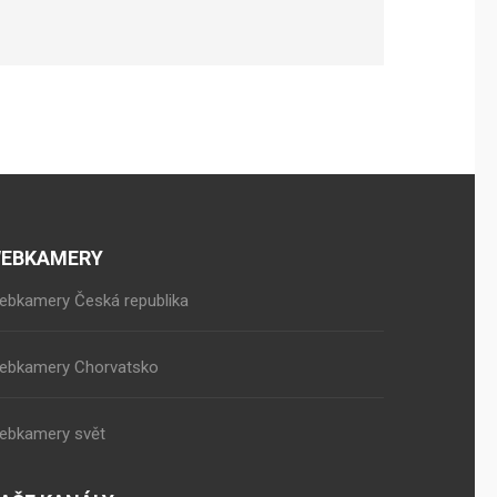
EBKAMERY
ebkamery Česká republika
ebkamery Chorvatsko
ebkamery svět