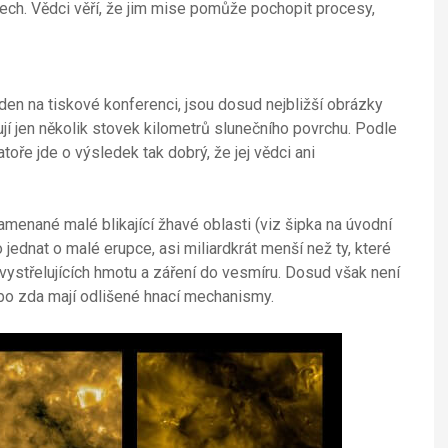
lech. Vědci věří, že jim mise pomůže pochopit procesy,
ýden na tiskové konferenci, jsou dosud nejbližší obrázky
jí jen několik stovek kilometrů slunečního povrchu. Podle
ře jde o výsledek tak dobrý, že jej vědci ani
menané malé blikající žhavé oblasti (viz šipka na úvodní
jednat o malé erupce, asi miliardkrát menší než ty, které
ystřelujících hmotu a záření do vesmíru. Dosud však není
 nebo zda mají odlišené hnací mechanismy.