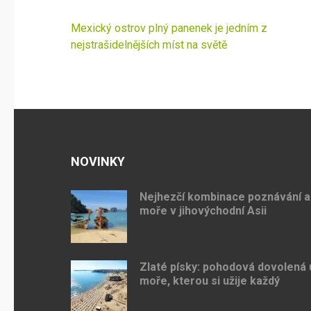
Navigace
Mexický ostrov plný panenek je jedním z
pro
nejstrašidelnějších míst na světě
příspěvek
NOVINKY
Nejhezčí kombinace poznávání a
moře v jihovýchodní Asii
Zlaté písky: pohodová dovolená 
moře, kterou si užije každý