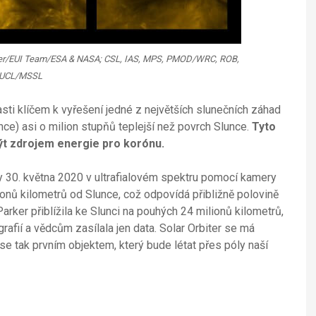
rbiter/EUI Team/ESA & NASA; CSL, IAS, MPS, PMOD/WRC, ROB,
UCL/MSSL
sti klíčem k vyřešení jedné z největších slunečních záhad
unce) asi o milion stupňů teplejší než povrch Slunce.
Tyto
být zdrojem energie pro korónu.
y 30. května 2020 v ultrafialovém spektru pomocí kamery
onů kilometrů od Slunce, což odpovídá přibližně polovině
rker přiblížila ke Slunci na pouhých 24 milionů kilometrů,
rafií a vědcům zasílala jen data. Solar Orbiter se má
e se tak prvním objektem, který bude létat přes póly naší