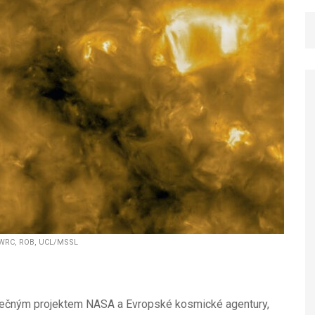
D/WRC, ROB, UCL/MSSL
polečným projektem NASA a Evropské kosmické agentury,