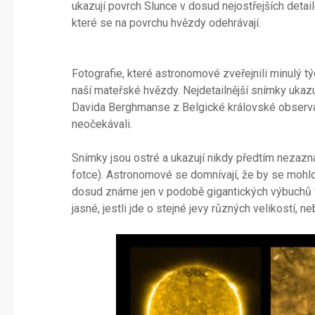
ukazují povrch Slunce v dosud nejostřejších detai
které se na povrchu hvězdy odehrávají.
Fotografie, které astronomové zveřejnili minulý t
naší mateřské hvězdy. Nejdetailnější snímky ukazu
Davida Berghmanse z Belgické královské observato
neočekávali.
Snímky jsou ostré a ukazují nikdy předtím nezazna
fotce). Astronomové se domnívají, že by se mohlo 
dosud známe jen v podobě gigantických výbuchů v
jasné, jestli jde o stejné jevy různých velikostí,