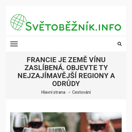
Přeskočit
na
obsah
(stiskněte
SVĚTOBĚŽNÍK.INFO
Poznání na dosah
Enter)
FRANCIE JE ZEMĚ VÍNU
ZASLÍBENÁ. OBJEVTE TY
NEJZAJÍMAVĚJŠÍ REGIONY A
ODRŮDY
Hlavní strana
->
Cestování