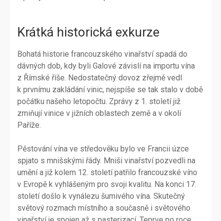
Krátká historická exkurze
Bohatá historie francouzského vinařství spadá do
dávných dob, kdy byli Galové závislí na importu vína
z Římské říše. Nedostatečný dovoz zřejmě vedl
k prvnímu zakládání vinic, nejspíše se tak stalo v době
počátku našeho letopočtu. Zprávy z 1. století již
zmiňují vinice v jižních oblastech země a v okolí
Paříže.
Pěstování vína ve středověku bylo ve Francii úzce
spjato s mnišskými řády. Mniši vinařství pozvedli na
umění a již kolem 12. století patřilo francouzské víno
v Evropě k vyhlášeným pro svoji kvalitu. Na konci 17.
století došlo k vynálezu šumivého vína. Skutečný
světový rozmach místního a současně i světového
vinařství je spojen až s pasterizací. Teprve po roce