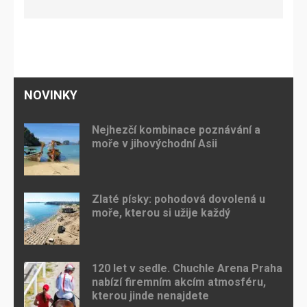
NOVINKY
Nejhezčí kombinace poznávání a
moře v jihovýchodní Asii
Zlaté písky: pohodová dovolená u
moře, kterou si užije každý
120 let v sedle. Chuchle Arena Praha
nabízí firemním akcím atmosféru,
kterou jinde nenajdete