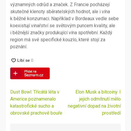
významných odrůd a značek. Z Francie pocházejí
skutečné klenoty sběratelských hodnot, ale i vína
k běžné konzumaci. Například v Bordeaux vedle sebe
koexistují vinařství se světovým puncem kvality, ale
i běžnější značky produkující vína spotřební. Každý
region má své specifické kouzlo, které stojí za
poznání.
Navigace
Dust Bowl: Třicátá léta v
Elon Musk a bitcoiny. I
pro
Americe poznamenalo
jejich odmítnutí mělo
příspěvek
katastrofické sucho a
negativní dopad na životní
obrovské prachové bouře
prostředí