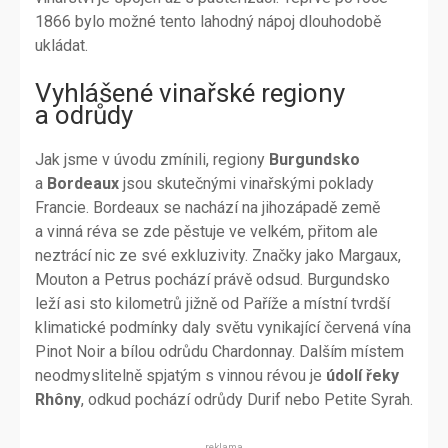
1866 bylo možné tento lahodný nápoj dlouhodobě
ukládat.
Vyhlášené vinařské regiony
a odrůdy
Jak jsme v úvodu zmínili, regiony
Burgundsko
a
Bordeaux
jsou skutečnými vinařskými poklady
Francie. Bordeaux se nachází na jihozápadě země
a vinná réva se zde pěstuje ve velkém, přitom ale
neztrácí nic ze své exkluzivity. Značky jako Margaux,
Mouton a Petrus pochází právě odsud. Burgundsko
leží asi sto kilometrů jižně od Paříže a místní tvrdší
klimatické podmínky daly světu vynikající červená vína
Pinot Noir a bílou odrůdu Chardonnay. Dalším místem
neodmyslitelně spjatým s vinnou révou je
údolí řeky
Rhôny
, odkud pochází odrůdy Durif nebo Petite Syrah.
reklama