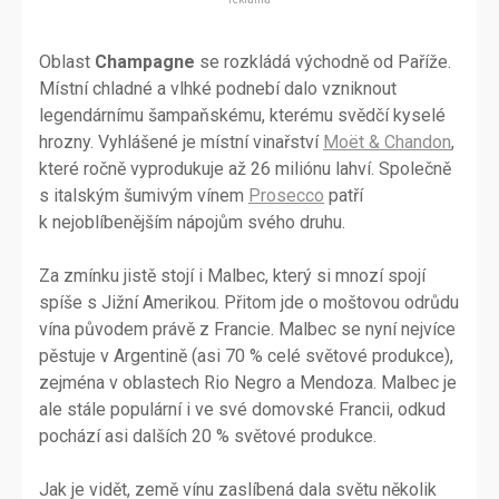
Oblast
Champagne
se rozkládá východně od Paříže.
Místní chladné a vlhké podnebí dalo vzniknout
legendárnímu šampaňskému, kterému svědčí kyselé
hrozny. Vyhlášené je místní vinařství
Moët & Chandon
,
které ročně vyprodukuje až 26 miliónu lahví. Společně
s italským šumivým vínem
Prosecco
patří
k nejoblíbenějším nápojům svého druhu.
Za zmínku jistě stojí i Malbec, který si mnozí spojí
spíše s Jižní Amerikou. Přitom jde o moštovou odrůdu
vína původem právě z Francie. Malbec se nyní nejvíce
pěstuje v Argentině (asi 70 % celé světové produkce),
zejména v oblastech Rio Negro a Mendoza. Malbec je
ale stále populární i ve své domovské Francii, odkud
pochází asi dalších 20 % světové produkce.
Jak je vidět, země vínu zaslíbená dala světu několik