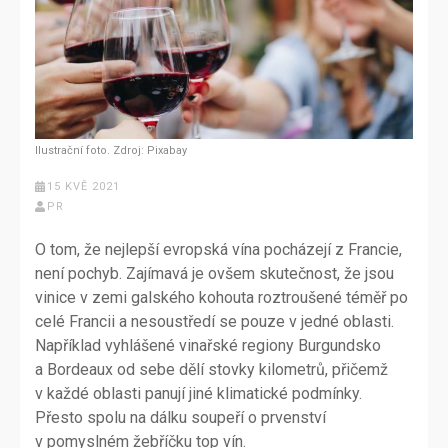
Ilustrační foto. Zdroj: Pixabay
15 KVĚ 2021
PR
O tom, že nejlepší evropská vína pocházejí z Francie,
není pochyb. Zajímavá je ovšem skutečnost, že jsou
vinice v zemi galského kohouta roztroušené téměř po
celé Francii a nesoustředí se pouze v jedné oblasti.
Například vyhlášené vinařské regiony Burgundsko
a Bordeaux od sebe dělí stovky kilometrů, přičemž
v každé oblasti panují jiné klimatické podmínky.
Přesto spolu na dálku soupeří o prvenství
v pomyslném žebříčku top vín.