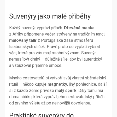
Suvenýry jako malé příběhy
Každý suvenýr vypráví příběh.
Dřevěná maska
z Afriky připomene večer strávený na tradičním tanci,
malovaný talíř
z Portugalska zase atmosféru
lisabonských uliček. Právě proto se vyplatí vybírat
věci, které pro vás mají osobní význam. Suvenýr
nemusí být drahý – důležitější je, aby byl autentický
a vzbuzoval příjemné emoce.
Mnoho cestovatelů si vytvoří svůj vlastní sběratelský
rituál – někdo kupuje
magnetky
, jiný pohlednice, další
si z každé země přiveze
malý šperk
. Díky tomu má
doma sbírku, která vypráví jeho cestovatelský příběh
od prvního výletu až po nejnovější dovolenou.
Praktické suvenýry do