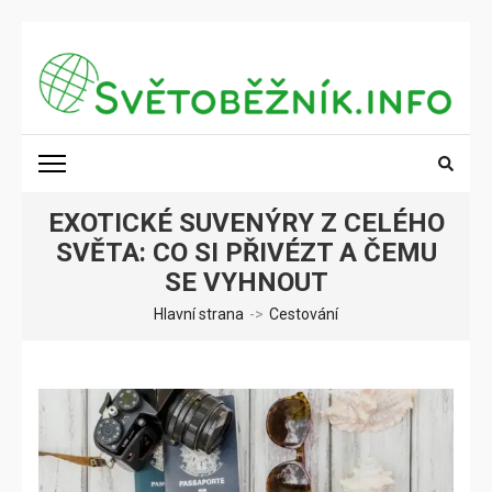
Přeskočit
na
obsah
(stiskněte
SVĚTOBĚŽNÍK.INFO
Poznání na dosah
Enter)
EXOTICKÉ SUVENÝRY Z CELÉHO
SVĚTA: CO SI PŘIVÉZT A ČEMU
SE VYHNOUT
Hlavní strana
->
Cestování