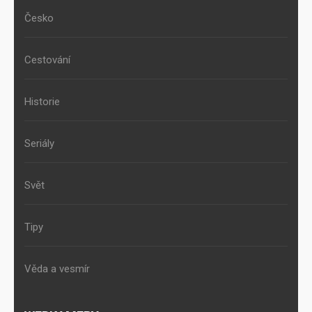
Česko
Cestování
Historie
Seriály
Svět
Tipy
Věda a vesmír