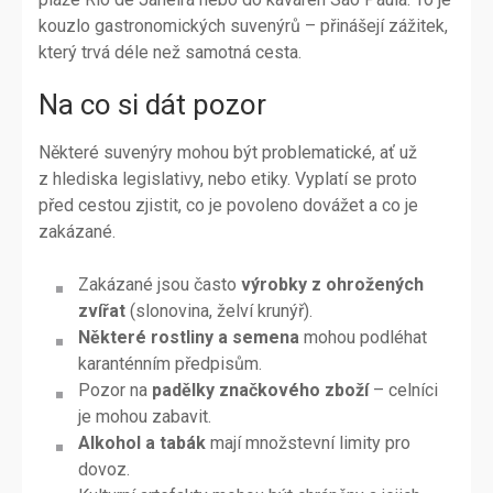
kouzlo gastronomických suvenýrů – přinášejí zážitek,
který trvá déle než samotná cesta.
Na co si dát pozor
Některé suvenýry mohou být problematické, ať už
z hlediska legislativy, nebo etiky. Vyplatí se proto
před cestou zjistit, co je povoleno dovážet a co je
zakázané.
Zakázané jsou často
výrobky z ohrožených
zvířat
(slonovina, želví krunýř).
Některé rostliny a semena
mohou podléhat
karanténním předpisům.
Pozor na
padělky značkového zboží
– celníci
je mohou zabavit.
Alkohol a tabák
mají množstevní limity pro
dovoz.