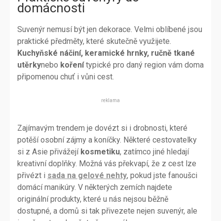
domácnosti
Suvenýr nemusí být jen dekorace. Velmi oblíbené jsou
praktické předměty, které skutečně využijete.
Kuchyňské náčiní, keramické hrnky, ručně tkané
utěrky
nebo
koření
typické pro daný region vám doma
připomenou chuť i vůni cest.
reklama
Zajímavým trendem je dovézt si i drobnosti, které
potěší osobní zájmy a koníčky. Některé cestovatelky
si z Asie přivážejí
kosmetiku
, zatímco jiné hledají
kreativní doplňky. Možná vás překvapí, že z cest lze
přivézt i
sada na gelové nehty
, pokud jste fanoušci
domácí manikúry. V některých zemích najdete
originální produkty, které u nás nejsou běžně
dostupné, a domů si tak přivezete nejen suvenýr, ale