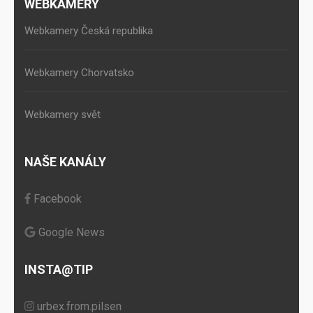
WEBKAMERY
Webkamery Česká republika
Webkamery Chorvatsko
Webkamery svět
NAŠE KANÁLY
Facebook
Google News
INSTA@TIP
urbex.from.pilsen