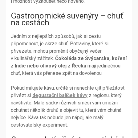
i možnost vyzkoušet něco nového.
Gastronomické suvenýry – chuť
na cestách
Jedním z nejlepších způsobů, jak si cestu
připomenout, je skrze chuť. Potraviny, které si
přivezete, mohou proměnit obyčejný večer
v kulinářský zážitek.
Čokoláda ze Švýcarska, koření
z Indie nebo olivový olej z Řecka
mají jedinečnou
chuť, která vás přenese zpět na dovolenou.
Pokud milujete kávu, určitě si nenechte ujít příležitost
přivézt si
degustační balíček kávy
z regionu, který
navštívíte. Malé sáčky různých směsí vám umožní
ochutnat několik druhů a objevit tu, která vám chutná
nejvíce. Káva tak nebude jen nápoj, ale malý
cestovatelský experiment.