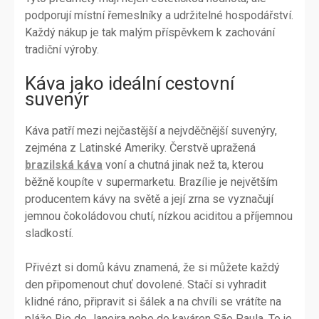
podporují místní řemeslníky a udržitelné hospodářství.
Každý nákup je tak malým příspěvkem k zachování
tradiční výroby.
Káva jako ideální cestovní
suvenýr
Káva patří mezi nejčastější a nejvděčnější suvenýry,
zejména z Latinské Ameriky. Čerstvě upražená
brazilská káva
voní a chutná jinak než ta, kterou
běžně koupíte v supermarketu. Brazílie je největším
producentem kávy na světě a její zrna se vyznačují
jemnou čokoládovou chutí, nízkou aciditou a příjemnou
sladkostí.
Přivézt si domů kávu znamená, že si můžete každý
den připomenout chuť dovolené. Stačí si vyhradit
klidné ráno, připravit si šálek a na chvíli se vrátíte na
pláže Rio de Janeira nebo do kaváren São Paula. To je