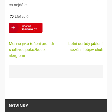
co nejdéle.
Navigace
Merino jako řešení pro lidi
Letní odrůdy jabloní:
pro
s citlivou pokožkou a
sezónní objev chutí
příspěvek
alergiemi
NOVINKY