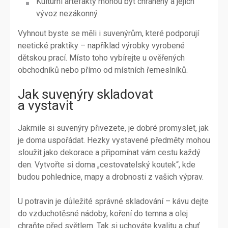
Kulturní artefakty mohou být chráněny a jejich
vývoz nezákonný.
Vyhnout byste se měli i suvenýrům, které podporují
neetické praktiky – například výrobky vyrobené
dětskou prací. Místo toho vybírejte u ověřených
obchodníků nebo přímo od místních řemeslníků.
Jak suvenýry skladovat
a vystavit
Jakmile si suvenýry přivezete, je dobré promyslet, jak
je doma uspořádat. Hezky vystavené předměty mohou
sloužit jako dekorace a připomínat vám cestu každý
den. Vytvořte si doma „cestovatelský koutek“, kde
budou pohlednice, mapy a drobnosti z vašich výprav.
U potravin je důležité správné skladování – kávu dejte
do vzduchotěsné nádoby, koření do temna a olej
chraňte před světlem. Tak si uchováte kvalitu a chuť