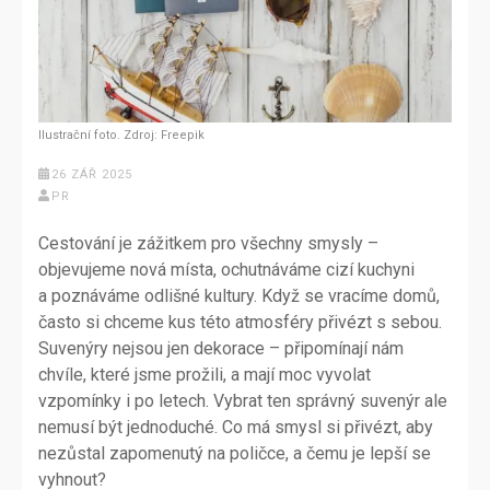
Ilustrační foto. Zdroj: Freepik
26 ZÁŘ 2025
PR
Cestování je zážitkem pro všechny smysly –
objevujeme nová místa, ochutnáváme cizí kuchyni
a poznáváme odlišné kultury. Když se vracíme domů,
často si chceme kus této atmosféry přivézt s sebou.
Suvenýry nejsou jen dekorace – připomínají nám
chvíle, které jsme prožili, a mají moc vyvolat
vzpomínky i po letech. Vybrat ten správný suvenýr ale
nemusí být jednoduché. Co má smysl si přivézt, aby
nezůstal zapomenutý na poličce, a čemu je lepší se
vyhnout?