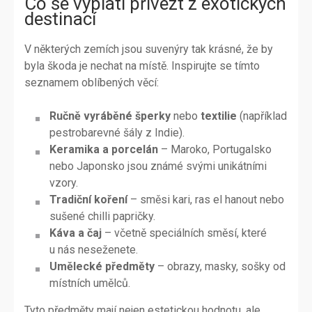
Co se vyplatí přivézt z exotických
destinací
V některých zemích jsou suvenýry tak krásné, že by
byla škoda je nechat na místě. Inspirujte se tímto
seznamem oblíbených věcí:
Ručně vyráběné šperky
nebo
textilie
(například
pestrobarevné šály z Indie).
Keramika a porcelán
– Maroko, Portugalsko
nebo Japonsko jsou známé svými unikátními
vzory.
Tradiční koření
– směsi kari, ras el hanout nebo
sušené chilli papričky.
Káva a čaj
– včetně speciálních směsí, které
u nás neseženete.
Umělecké předměty
– obrazy, masky, sošky od
místních umělců.
Tyto předměty mají nejen estetickou hodnotu, ale