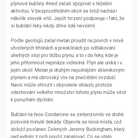
plynové bubliny ihned začali spojovat s těžební
aktivitou. V bezprostředním okolí se totiž nachází
několik stovek vrtů. Jejich tvrzení podporuje i fakt, že
si bublání řeky nikdy dříve lidé nevšimli.
Podle geologů začal metan proudit na povrch v nově
utvořených trhlinách a prasklinách po odtlakování
uhelných slojí pro těžbu plynu, a to i do řeky, kde je
jeho přítomnost nejsnáze viditelná. Plyn ale uniká i v
jejím okolí. Metan je druhým nejsilnějším skleníkovým
plynem a má obrovský vliv na znečištění ovzduší.
Navíc může ohrozit i obyvatele oblasti, protože
vdechování velkého množství tohoto plynu může vést
k poruchám dýchání.
Bublání na řece Condamine se zintenzivnilo ve druhé
polovině minulé dekády. Objevila se nová místa, což
doložil poslanec Zelených Jeremy Buckingham, který
nad jedním z nich použil zapalovač. Co se stalo,