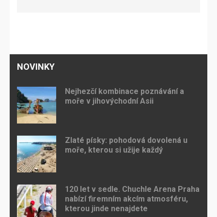
NOVINKY
Nejhezčí kombinace poznávání a
moře v jihovýchodní Asii
Zlaté písky: pohodová dovolená u
moře, kterou si užije každý
120 let v sedle. Chuchle Arena Praha
nabízí firemním akcím atmosféru,
kterou jinde nenajdete