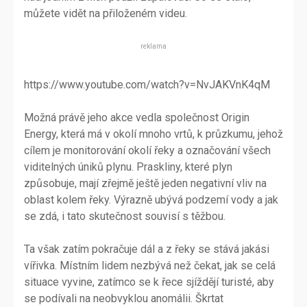
můžete vidět na přiloženém videu.
reklama
https://www.youtube.com/watch?v=NvJAKVnK4qM
Možná právě jeho akce vedla společnost Origin
Energy, která má v okolí mnoho vrtů, k průzkumu, jehož
cílem je monitorování okolí řeky a označování všech
viditelných úniků plynu. Praskliny, které plyn
způsobuje, mají zřejmě ještě jeden negativní vliv na
oblast kolem řeky. Výrazně ubývá podzemí vody a jak
se zdá, i tato skutečnost souvisí s těžbou.
Ta však zatím pokračuje dál a z řeky se stává jakási
vířivka. Místním lidem nezbývá než čekat, jak se celá
situace vyvine, zatímco se k řece sjíždějí turisté, aby
se podívali na neobvyklou anomálii. Škrtat