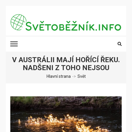
Přeskočit
na
obsah
(stiskněte
SVĚTOBĚŽNÍK.INFO
Poznání na dosah
Enter)
V AUSTRÁLII MAJÍ HOŘÍCÍ ŘEKU.
NADŠENI Z TOHO NEJSOU
Hlavní strana
->
Svět