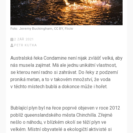
Foto: Jeremy Buckingham, CC BY, Flickr
2 ZÁŘ 2021
PETR KUTKA
Australská řeka Condamine není nijak zvlášť velká, aby
nás musela zajímat. Má ale jednu unikátní vlastnost,
se kterou není radno si zahrávat. Do řeky z podzemí
proniká metan, a to v takovém množství, že voda
v těchto místech bublá a dokonce může i hořet.
Bublající plyn byl na řece poprvé objeven v roce 2012
poblíž queenslandského města Chinchilla. Zřejmě
nešlo o náhodu, v blízkém okolí se těží plyn ve
velkém. Místní obyvatelé a ekologičtí aktivisté si