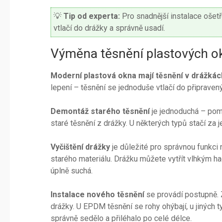
💡
Tip od experta:
Pro snadnější instalace ošet
vtlačí do drážky a správně usadí.
Výměna těsnění plastových ok
Moderní plastová okna mají těsnění v drážkác
lepení – těsnění se jednoduše vtlačí do připraven
Demontáž starého těsnění
je jednoduchá – pom
staré těsnění z drážky. U některých typů stačí za 
Vyčištění drážky
je důležité pro správnou funkci
starého materiálu. Drážku můžete vytřít vlhkým ha
úplně suchá.
Instalace nového těsnění
se provádí postupně. 
drážky. U EPDM těsnění se rohy ohýbají, u jiných t
správně sedělo a přiléhalo po celé délce.