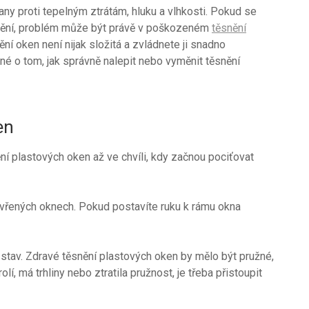
rany proti tepelným ztrátám, hluku a vlhkosti. Pokud se
ápění, problém může být právě v poškozeném
těsnění
ní oken není nijak složitá a zvládnete ji snadno
é o tom, jak správně nalepit nebo vyměnit těsnění
en
ní plastových oken až ve chvíli, kdy začnou pociťovat
avřených oknech. Pokud postavíte ruku k rámu okna
 stav. Zdravé těsnění plastových oken by mělo být pružné,
lí, má trhliny nebo ztratila pružnost, je třeba přistoupit