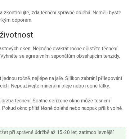
a zkontrolujte, zda těsnění správně doléhá. Neměli byste
lehkým odporem.
 životnost
lastových oken. Nejméně dvakrát ročně očistěte těsnění
 Vyhněte se agresivním saponátům obsahujícím tenzidy,
jednou ročně, nejlépe na jaře. Silikon zabrání přilepování
cích. Nepoužívejte minerální oleje nebo ropné látky.
o údržba těsnění. Špatně seřízené okno může těsnění
 Pokud okno příliš těsně doléhá nebo naopak příliš volně,
et při správné údržbě až 15-20 let, zatímco levnější