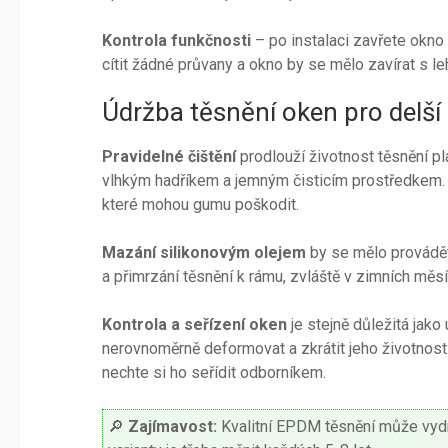
Kontrola funkčnosti
– po instalaci zavřete okno 
cítit žádné průvany a okno by se mělo zavírat s 
Údržba těsnění oken pro delší
Pravidelné čištění
prodlouží životnost těsnění p
vlhkým hadříkem a jemným čisticím prostředkem.
které mohou gumu poškodit.
Mazání silikonovým olejem
by se mělo provádět 
a přimrzání těsnění k rámu, zvláště v zimních měsí
Kontrola a seřízení oken
je stejně důležitá jak
nerovnoměrně deformovat a zkrátit jeho životnost.
nechte si ho seřídit odborníkem.
🔎
Zajímavost:
Kvalitní EPDM těsnění může vydrž