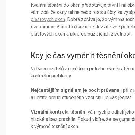
Kvalitní těsnění do oken představuje první linii ob
vám zdá, že okny táhne nebo rostou účty za vyt
plastových oken
. Dobrá zpráva je, že výměna těsně
svépomocí. V tomto článku se dozvíte vše potřebn
plastových oken a jak prodlou­žit jejich životnost.
Kdy je čas vyměnit těsnění ok
Většina majitelů si uvědomí potřebu výměny těsně
konkrétní problémy.
Nejčastějším signálem je pocit průvanu
i při z
a ucítíte proud studeného vzduchu, je čas jednat.
Vizuální kontrola těsnění
vám rychle odhalí jeho
hladké a bez prasklin. Pokud vidíte, že se guma dro
k výměně těsnění oken.