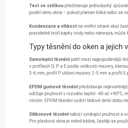
Test se svíčkou
představuje jednoduchý způsob, 
podél rámu okna – pokud plamen bliká nebo se nak
Kondenzace a vlhkost
na vnitřní straně skel ča
pravidelně tvoří kapky vody nebo námraza, může b
Typy těsnění do oken a jejich 
Samolepící těsnění
patří mezi nejpopulárnější ře
v profilech D, P a E podle velikosti mezery, kterou
3-6 mm, profil P utěsní mezery 2-5 mm a profil E
EPDM gumové těsnění
představuje nejkvalitnějš
udržuje pružnost v rozsahu teplot -40 až +90°C, 
vlivům. EPDM těsnění vydrží řádově delší dobu než 
Silikonové těsnění
nabízí vynikající pružnost a 
Pro plastová okna je méně běžné, častěji se použ