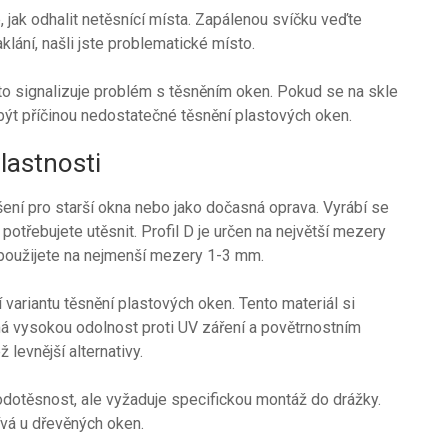
jak odhalit netěsnící místa. Zapálenou svíčku veďte
lání, našli jste problematické místo.
sto signalizuje problém s těsněním oken. Pokud se na skle
ýt příčinou nedostatečné těsnění plastových oken.
vlastnosti
šení pro starší okna nebo jako dočasná oprava. Vyrábí se
 potřebujete utěsnit. Profil D je určen na největší mezery
 použijete na nejmenší mezery 1-3 mm.
í variantu těsnění plastových oken. Tento materiál si
má vysokou odolnost proti UV záření a povětrnostním
levnější alternativy.
vodotěsnost, ale vyžaduje specifickou montáž do drážky.
ívá u dřevěných oken.