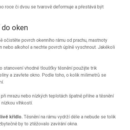
 po roce či dvou se tvarově deformuje a přestává být
í do oken
ě očistěte povrch okenního rámu od prachu, mastnoty
ín nebo alkohol a nechte povrch úplně vyschnout. Jakékoli
ro stanovení vhodné tloušťky těsnění použijte trik
líny a zavřete okno. Podle toho, o kolik milimetrů se
í.
 při mrazu nebo nízkých teplotách špatně přilne a těsnění
 nízkou vlhkostí.
ivé křídlo.
Těsnění na rámu vydrží déle a nebude se tolik
zbytečně by to ztěžovalo zavírání okna.