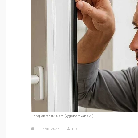
Zdroj obrázku: Sora (vygenerováno AI)
11 ZÁŘ 2025
PR