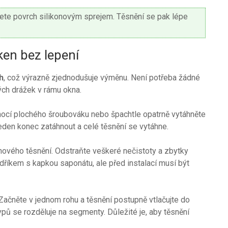
řete povrch silikonovým sprejem. Těsnění se pak lépe
en bez lepení
h
, což výrazně zjednodušuje výměnu. Není potřeba žádné
ých drážek v rámu okna.
ocí plochého šroubováku nebo špachtle opatrně vytáhněte
jeden konec zatáhnout a celé těsnění se vytáhne.
 nového těsnění. Odstraňte veškeré nečistoty a zbytky
dříkem s kapkou saponátu, ale před instalací musí být
Začněte v jednom rohu a těsnění postupně vtlačujte do
ypů se rozděluje na segmenty. Důležité je, aby těsnění