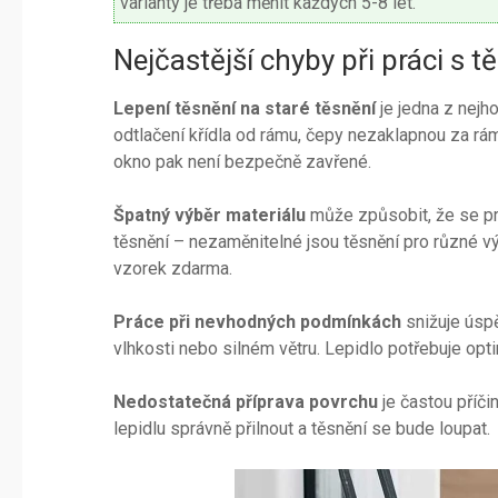
varianty je třeba měnit každých 5-8 let.
Nejčastější chyby při práci s 
Lepení těsnění na staré těsnění
je jedna z nejh
odtlačení křídla od rámu, čepy nezaklapnou za rá
okno pak není bezpečně zavřené.
Špatný výběr materiálu
může způsobit, že se pr
těsnění – nezaměnitelné jsou těsnění pro různé 
vzorek zdarma.
Práce při nevhodných podmínkách
snižuje úspě
vlhkosti nebo silném větru. Lepidlo potřebuje opt
Nedostatečná příprava povrchu
je častou příč
lepidlu správně přilnout a těsnění se bude loupat.