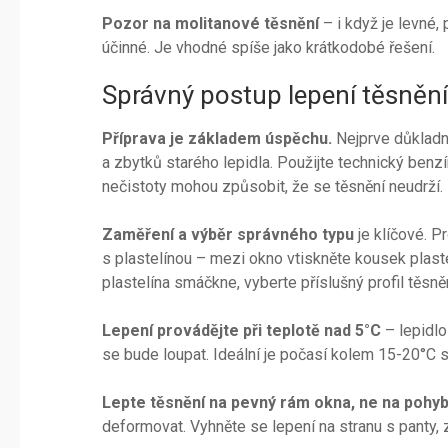
Pozor na molitanové těsnění
– i když je levné,
účinné. Je vhodné spíše jako krátkodobé řešení.
Správný postup lepení těsněn
Příprava je základem úspěchu.
Nejprve důkladn
a zbytků starého lepidla. Použijte technický benz
nečistoty mohou způsobit, že se těsnění neudrží.
Zaměření a výběr správného typu
je klíčové. P
s plastelínou – mezi okno vtiskněte kousek plaste
plastelína smáčkne, vyberte příslušný profil těsněn
Lepení provádějte při teplotě nad 5°C
– lepidlo
se bude loupat. Ideální je počasí kolem 15-20°C s
Lepte těsnění na pevný rám okna, ne na pohybl
deformovat. Vyhněte se lepení na stranu s panty, 