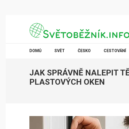
Přeskočit
na
obsah
(stiskněte
SVĚTOBĚŽNÍK.INFO
Poznání na dosah
Enter)
DOMŮ
SVĚT
ČESKO
CESTOVÁNÍ
JAK SPRÁVNĚ NALEPIT T
PLASTOVÝCH OKEN