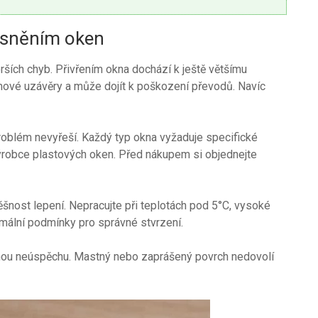
těsněním oken
orších chyb. Přivřením okna dochází k ještě většímu
mové uzávěry a může dojít k poškození převodů. Navíc
oblém nevyřeší. Každý typ okna vyžaduje specifické
výrobce plastových oken. Před nákupem si objednejte
šnost lepení. Nepracujte při teplotách pod 5°C, vysoké
imální podmínky pro správné stvrzení.
inou neúspěchu. Mastný nebo zaprášený povrch nedovolí