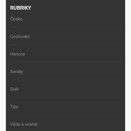
RUBRIKY
Česko
Cestování
Historie
Seriály
Svět
Tipy
Věda a vesmír