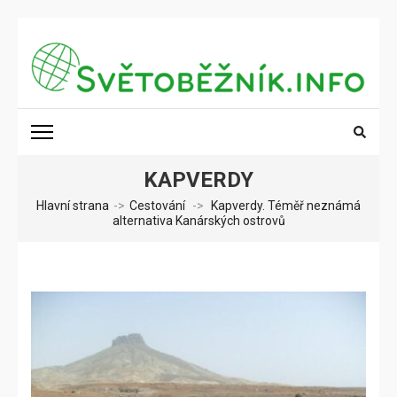
Přeskočit
na
obsah
(stiskněte
SVĚTOBĚŽNÍK.INFO
Poznání na dosah
Enter)
KAPVERDY
Hlavní strana
->
Cestování
->
Kapverdy. Téměř neznámá
alternativa Kanárských ostrovů