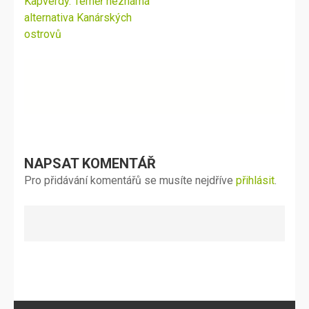
Navigace
Kapverdy. Téměř neznámá
pro
alternativa Kanárských
příspěvek
ostrovů
NAPSAT KOMENTÁŘ
Pro přidávání komentářů se musíte nejdříve
přihlásit
.