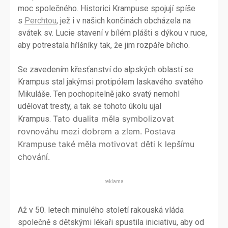
moc společného. Historici Krampuse spojují spíše
s
Perchtou
, jež i v našich končinách obcházela na
svátek sv. Lucie stavení v bílém plášti s dýkou v ruce,
aby potrestala hříšníky tak, že jim rozpáře břicho.
Se zavedením křesťanství do alpských oblastí se
Krampus stal jakýmsi protipólem laskavého svatého
Mikuláše. Ten pochopitelně jako svatý nemohl
udělovat tresty, a tak se tohoto úkolu ujal
Tato dualita měla symbolizovat
Krampus.
rovnováhu mezi dobrem a zlem. Postava
Krampuse také měla motivovat děti k lepšímu
chování.
reklama
Až v 50. letech minulého století rakouská vláda
společně s dětskými lékaři spustila iniciativu, aby od