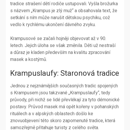
tradice strašení dětí rodiče ustupovali. Vyšla brožurka
s názvem „Krampus je zlý muž“ a obsahovala text, že
setkání s ním může narušit dětskou psychiku, což
vedlo k rychlému ukončení dávného zvyku.
Krampusové se začali hojněji objevovat až v 90.
letech. Jejich úloha se však změnila. Děti už nestraší
a důraz je kladen především na kvalitu zpracování
masek a kostýmů.
Krampuslaufy: Staronová tradice
Jednou z nejznámějších současných tradic spojených
s Krampusem jsou takzvané „Krampuslaufy“, tedy
průvody, při nichž se lidé převlékají za tyto démonické
postavy. Průvod masek má opět kořeny v pohanských
rituálech a v alpských oblastech došlo ke
znovuobjevení této skoro zapomenuté tradice, která
samozřejmě přitahuje turisty z celého světa.