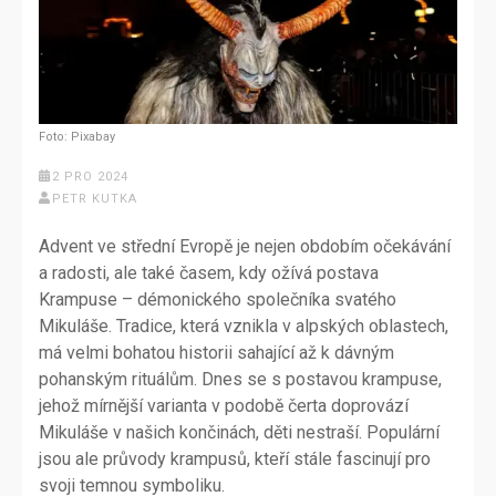
Foto: Pixabay
2 PRO 2024
PETR KUTKA
Advent ve střední Evropě je nejen obdobím očekávání
a radosti, ale také časem, kdy ožívá postava
Krampuse – démonického společníka svatého
Mikuláše. Tradice, která vznikla v alpských oblastech,
má velmi bohatou historii sahající až k dávným
pohanským rituálům. Dnes se s postavou krampuse,
jehož mírnější varianta v podobě čerta doprovází
Mikuláše v našich končinách, děti nestraší. Populární
jsou ale průvody krampusů, kteří stále fascinují pro
svoji temnou symboliku.