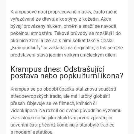
Krampusové nosí propracované masky, často ručně
vyřezávané ze dřeva, a kostýmy z kožešin. Akce
bývají provázeny hlukem, ohněm a snaží se navodit
pekelnou atmosféru. Takové průvody se rozšiřují i do
okolních zemí a lze se s nimi setkat také v Česku.
„Krampuslaufy“ si zakládají na originalitě, a tak se celé
představení stává jedním velkým uměleckým dílem.
Krampus dnes: Odstrašující
postava nebo popkulturní ikona?
Krampus se po období úpadku stal znovu součástí
středoevropských tradic, ale má i určitý globální
přesah. Objevuje se ve filmech, knihách či
videoklipech. Na rozdíl od svého původního významu
však slouží spíše jako atraktivní prvek zpestřující
adventní čas, přičemž kombinuje starobylé tradice
s moderní estetikou.