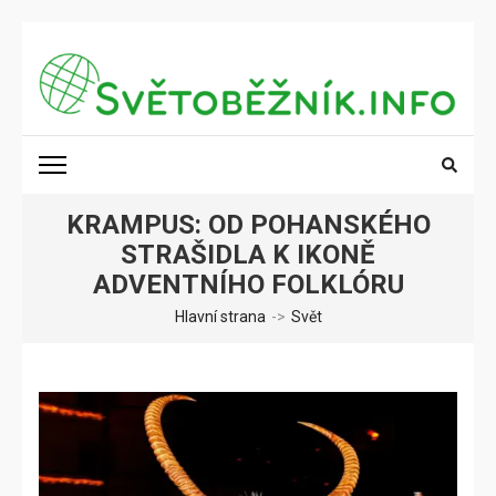
Přeskočit
na
obsah
(stiskněte
SVĚTOBĚŽNÍK.INFO
Poznání na dosah
Enter)
KRAMPUS: OD POHANSKÉHO
STRAŠIDLA K IKONĚ
ADVENTNÍHO FOLKLÓRU
Hlavní strana
->
Svět