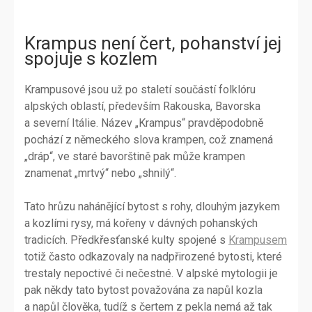
Krampus není čert, pohanství jej
spojuje s kozlem
Krampusové jsou už po staletí součástí folklóru
alpských oblastí, především Rakouska, Bavorska
a severní Itálie. Název „Krampus“ pravděpodobně
pochází z německého slova krampen, což znamená
„dráp“, ve staré bavorštině pak může krampen
znamenat „mrtvý“ nebo „shnilý“.
Tato hrůzu nahánějící bytost s rohy, dlouhým jazykem
a kozlími rysy, má kořeny v dávných pohanských
tradicích. Předkřesťanské kulty spojené s
Krampusem
totiž často odkazovaly na nadpřirozené bytosti, které
trestaly nepoctivé či nečestné. V alpské mytologii je
pak někdy tato bytost považována za napůl kozla
a napůl člověka, tudíž s čertem z pekla nemá až tak