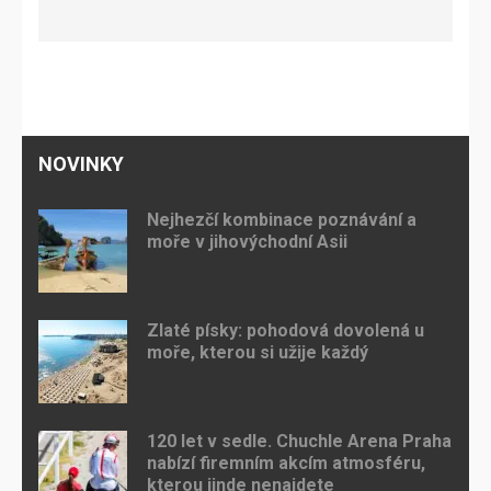
NOVINKY
Nejhezčí kombinace poznávání a
moře v jihovýchodní Asii
Zlaté písky: pohodová dovolená u
moře, kterou si užije každý
120 let v sedle. Chuchle Arena Praha
nabízí firemním akcím atmosféru,
kterou jinde nenajdete