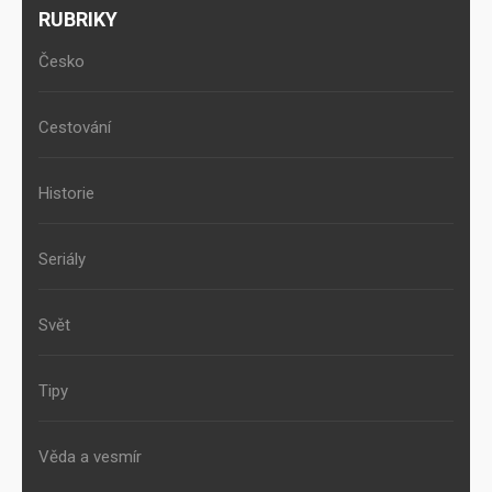
RUBRIKY
Česko
Cestování
Historie
Seriály
Svět
Tipy
Věda a vesmír