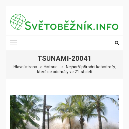
Přeskočit
na
obsah
(stiskněte
SVĚTOBĚŽNÍK.INFO
Poznání na dosah
Enter)
TSUNAMI-20041
Hlavní strana
->
Historie
->
Nejhorší přírodní katastrofy,
které se odehrály ve 21. století