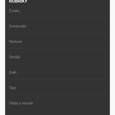
RUBRIKY
Česko
Cestování
Historie
Seriály
Svět
Tipy
Věda a vesmír