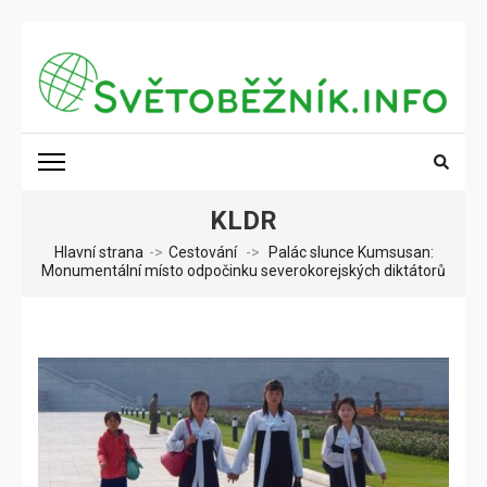
Přeskočit
na
obsah
(stiskněte
SVĚTOBĚŽNÍK.INFO
Poznání na dosah
Enter)
KLDR
Hlavní strana
->
Cestování
->
Palác slunce Kumsusan:
Monumentální místo odpočinku severokorejských diktátorů