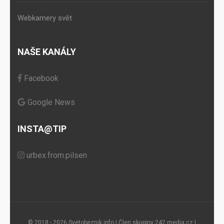
Webkamery svět
NAŠE KANÁLY
Facebook
Google News
INSTA@TIP
urbex.from.pilsen
© 2018 - 2026 Svetobeznik.info | Člen skupiny
242.media.cz
|