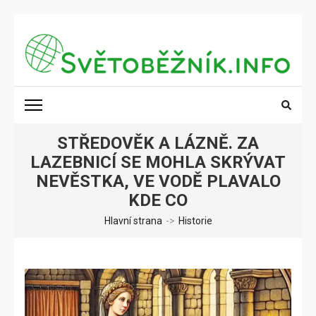
Přeskočit
na
obsah
(stiskněte
SVĚTOBĚŽNÍK.INFO
Poznání na dosah
Enter)
STŘEDOVĚK A LÁZNĚ. ZA
LAZEBNICÍ SE MOHLA SKRÝVAT
NEVĚSTKA, VE VODĚ PLAVALO
KDE CO
Hlavní strana
->
Historie