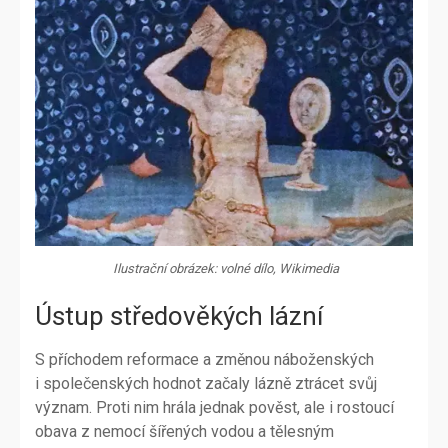
Ilustrační obrázek: volné dílo, Wikimedia
Ústup středověkých lázní
S příchodem reformace a změnou náboženských
i společenských hodnot začaly lázně ztrácet svůj
význam. Proti nim hrála jednak pověst, ale i rostoucí
obava z nemocí šířených vodou a tělesným