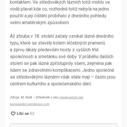
kontaktem. Ve středověkých lázních totiž mohlo ve
vodě plavat kde co, rozhodně totiž nebyla na jedno
použití a její čištění probíhalo z dnešního pohledu
velmi amatérským způsobem.
Až zhruba v 18. století začaly vznikat lázně dnešního
typu, které se stavěly kolem léčebných pramenů
a zprvu lákaly především hosty z vyšších tříd
společnosti a smetánku své doby. V průběhu dalších
století se pak lázně zpřístupnily všem, zejména pak
lidem se zdravotními komplikacemi. Jedno společné
se středověkými lázněmi však stále mají – často jsou
centrem kulturního a společenského dění.
Zdroje: M. Nodl – Středověk v nás;
medievalists.net
;
keripeardon.wordpress.com