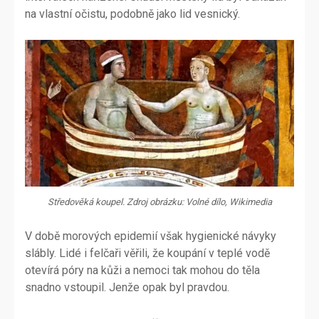
na vlastní očistu, podobně jako lid vesnický.
Středověká koupel. Zdroj obrázku: Volné dílo, Wikimedia
V době morových epidemií však hygienické návyky
slábly. Lidé i felčaři věřili, že koupání v teplé vodě
otevírá póry na kůži a nemoci tak mohou do těla
snadno vstoupil. Jenže opak byl pravdou.