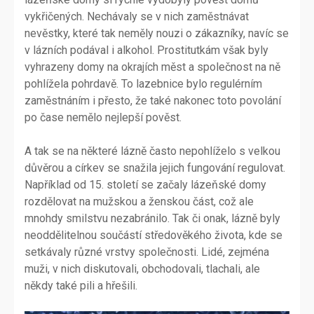
vykřičených. Nechávaly se v nich zaměstnávat
nevěstky, které tak neměly nouzi o zákazníky, navíc se
v lázních podával i alkohol. Prostitutkám však byly
vyhrazeny domy na okrajích měst a společnost na ně
pohlížela pohrdavě. To lazebnice bylo regulérním
zaměstnáním i přesto, že také nakonec toto povolání
po čase nemělo nejlepší pověst.
A tak se na některé lázně často nepohlíželo s velkou
důvěrou a církev se snažila jejich fungování regulovat.
Například od 15. století se začaly lázeňské domy
rozdělovat na mužskou a ženskou část, což ale
mnohdy smilstvu nezabránilo. Tak či onak, lázně byly
neoddělitelnou součástí středověkého života, kde se
setkávaly různé vrstvy společnosti. Lidé, zejména
muži, v nich diskutovali, obchodovali, tlachali, ale
někdy také pili a hřešili.