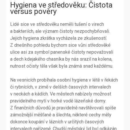
Hygiena ve středověku: Čistota
versus pověry
Lidé sice ve středověku neměli tušení o virech
a bakteriích, ale význam čistoty nezpochybňovali.
Jejich hygiena zkrátka vycházela ze zkušeností.
Z dnešního pohledu bychom sice vůni středověké
ulice asi za symbol panenské čistoty nepovažovali
a dech kdejakého chasníka by nás srazil na kolena,
nutnost očisty těla však byla známá snad každému.
Na vesnicích probíhala osobní hygiena v létě v řekách
či rybnících, v zimě v delších časových intervalech
v neckách a kádích. Ve městech nabízely možnost
pravidelného mytí v horké vodě lázeňské domy.
Z finančních důvodů je pravidelně navštěvovali spíše
zámožnější měšťané a šlechta, některé cechy měly
dokonce koupání v lázních v určitých časových
intervalech nařízené. Chudší městský lid byl odkázán