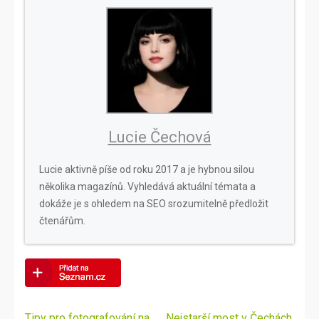
Lucie Čechová
Lucie aktivně píše od roku 2017 a je hybnou silou
několika magazínů. Vyhledává aktuální témata a
dokáže je s ohledem na SEO srozumitelně předložit
čtenářům.
Navigace
Tipy pro fotografování na
Nejstarší most v Čechách.