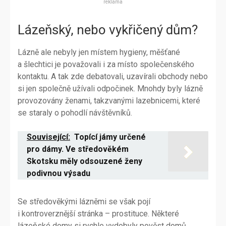
reklama
Lázeňský, nebo vykřičený dům?
Lázně ale nebyly jen místem hygieny, měšťané
a šlechtici je považovali i za místo společenského
kontaktu. A tak zde debatovali, uzavírali obchody nebo
si jen společně užívali odpočinek. Mnohdy byly lázně
provozovány ženami, takzvanými lazebnicemi, které
se staraly o pohodlí návštěvníků.
Související:
Topící jámy určené
pro dámy. Ve středověkém
Skotsku měly odsouzené ženy
podivnou výsadu
Se středověkými lázněmi se však pojí
i kontroverznější stránka – prostituce. Některé
lázeňské domy si rychle vydobyly pověst domů