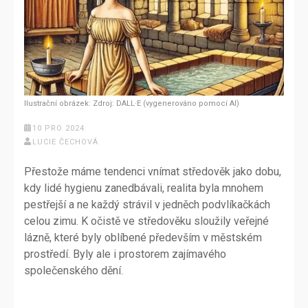
Ilustrační obrázek: Zdroj: DALL·E (vygenerováno pomocí AI)
10 PRO 2024
LUCIE ČECHOVÁ
Přestože máme tendenci vnímat středověk jako dobu,
kdy lidé hygienu zanedbávali, realita byla mnohem
pestřejší a ne každý strávil v jedněch podvlíkačkách
celou zimu. K očistě ve středověku sloužily veřejné
lázně, které byly oblíbené především v městském
prostředí. Byly ale i prostorem zajímavého
společenského dění.