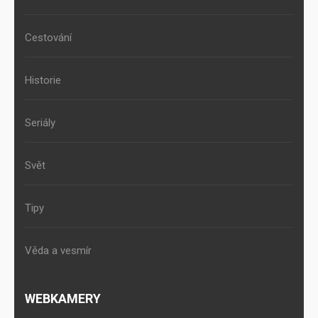
Cestování
Historie
Seriály
Svět
Tipy
Věda a vesmír
WEBKAMERY