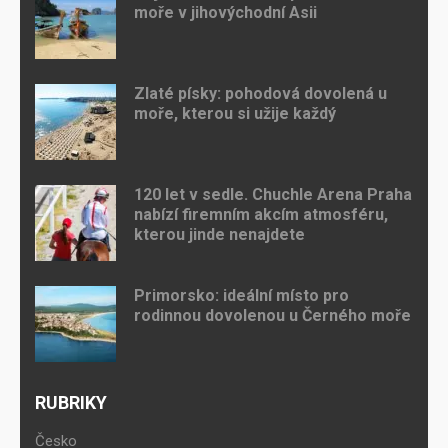
moře v jihovýchodní Asii
Zlaté písky: pohodová dovolená u
moře, kterou si užije každý
120 let v sedle. Chuchle Arena Praha
nabízí firemním akcím atmosféru,
kterou jinde nenajdete
Primorsko: ideální místo pro
rodinnou dovolenou u Černého moře
RUBRIKY
Česko