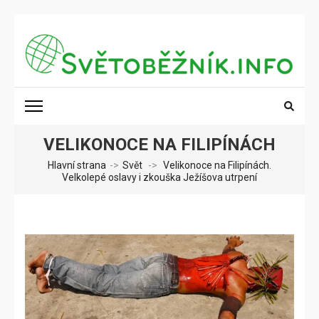
Přeskočit
na
obsah
(stiskněte
SVĚTOBĚŽNÍK.INFO
Poznání na dosah
Enter)
VELIKONOCE NA FILIPÍNÁCH
Hlavní strana
->
Svět
->
Velikonoce na Filipínách.
Velkolepé oslavy i zkouška Ježíšova utrpení