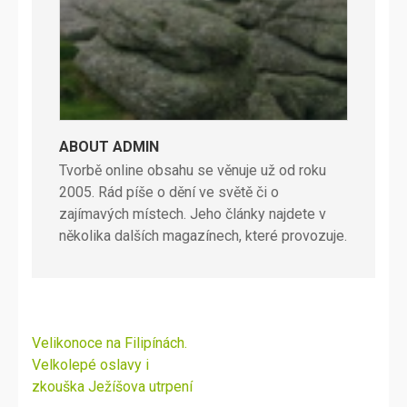
ABOUT ADMIN
Tvorbě online obsahu se věnuje už od roku
2005. Rád píše o dění ve světě či o
zajímavých místech. Jeho články najdete v
několika dalších magazínech, které provozuje.
Navigace
Velikonoce na Filipínách.
pro
Velkolepé oslavy i
příspěvek
zkouška Ježíšova utrpení