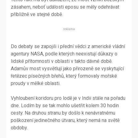
zásahem, neboť události eposu se měly odehrávat
přibližně ve stejné době.
reklama
Do debaty se zapojili i přední vědci z americké vládní
agentury NASA, podle kterých neexistují důkazy o
lidské přítomnosti v oblasti v takto dávné době.
Adamův most vysvětlují jako přirozeně se vyskytující
řetězec písečných břehů, který formovaly mořské
proudy v mělké oblasti.
Vyhloubení koridoru pro lodě je v Indii stále na pořadu
dne. Lodím by se tak mohlo ušetřit kolem 30 hodin
cesty. Na druhou stranu by došlo k nenávratnému
poškození jedinečného útvaru, který nemá na světě
obdoby.