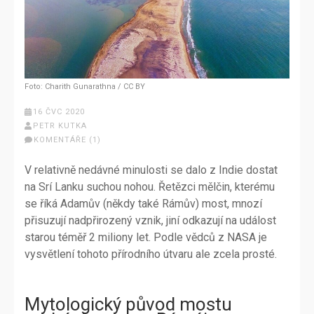
Foto: Charith Gunarathna / CC BY
16 ČVC 2020
PETR KUTKA
KOMENTÁŘE (1)
V relativně nedávné minulosti se dalo z Indie dostat
na Srí Lanku suchou nohou. Řetězci mělčin, kterému
se říká Adamův (někdy také Rámův) most, mnozí
přisuzují nadpřirozený vznik, jiní odkazují na událost
starou téměř 2 miliony let. Podle vědců z NASA je
vysvětlení tohoto přírodního útvaru ale zcela prosté.
Mytologický původ mostu