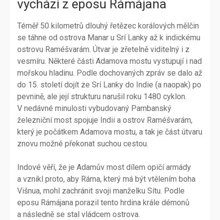
vychází z eposu Rámájana
Téměř 50 kilometrů dlouhý řetězec korálových mělčin
se táhne od ostrova Manar u Srí Lanky až k indickému
ostrovu Raméšvarám. Útvar je zřetelně viditelný i z
vesmíru. Některé části Adamova mostu vystupují i nad
mořskou hladinu. Podle dochovaných zpráv se dalo až
do 15. století dojít ze Srí Lanky do Indie (a naopak) po
pevnině, ale její strukturu narušil roku 1480 cyklon.
V nedávné minulosti vybudovaný Pambanský
železniční most spojuje Indii a ostrov Raméšvarám,
který je počátkem Adamova mostu, a tak je část útvaru
znovu možné překonat suchou cestou.
Indové věří, že je Adamův most dílem opičí armády
a vznikl proto, aby Ráma, který má být vtělením boha
Višnua, mohl zachránit svoji manželku Sítu. Podle
eposu Rámájana porazil tento hrdina krále démonů
a následně se stal vládcem ostrova.