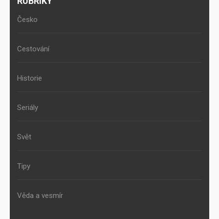
RUBRIKY
Česko
Cestování
Historie
Seriály
Svět
Tipy
Věda a vesmír