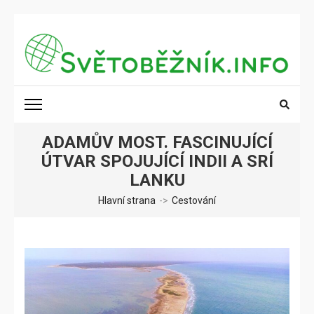
Přeskočit
na
obsah
(stiskněte
SVĚTOBĚŽNÍK.INFO
Poznání na dosah
Enter)
ADAMŮV MOST. FASCINUJÍCÍ
ÚTVAR SPOJUJÍCÍ INDII A SRÍ
LANKU
Hlavní strana
->
Cestování