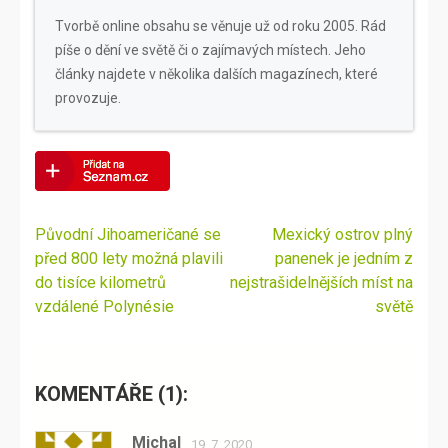
Tvorbě online obsahu se věnuje už od roku 2005. Rád
píše o dění ve světě či o zajímavých místech. Jeho
články najdete v několika dalších magazínech, které
provozuje.
Navigace
Původní Jihoameričané se
Mexický ostrov plný
pro
před 800 lety možná plavili
panenek je jedním z
příspěvek
do tisíce kilometrů
nejstrašidelnějších míst na
vzdálené Polynésie
světě
KOMENTÁŘE (1):
Michal
19. 7. 2020