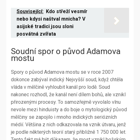
Související:
Kdo střeží vesmír
nebo kdysi naštval mnicha? V
asijské tradici jsou sloni
posvátná zvířata
Soudní spor o původ Adamova
mostu
Spory o původ Adamova mostu se v roce 2007
dokonce zabýval indický Nejvyšší soud, když chtěla
vláda v mělčině vyhloubit kanál pro lodě. Soud
nakonec rozhodl, že kanál není dílem bohů, ale vznikl
přirozenými procesy. To samozřejmě vyvolalo vlnu
nevole mezi hinduisty a do boje o mytologický původ
mělčiny se zapojilo i mnoho indických seriózních
médií. Většina z nich odkazovala na vznik útvaru, jenž
je podle některých teorií starý přibližně 1 750 000 let.
Tento fakt má být důkazem, že most vznikl božským