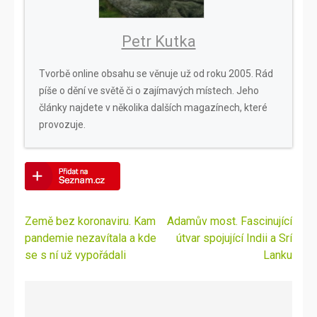
Petr Kutka
Tvorbě online obsahu se věnuje už od roku 2005. Rád
píše o dění ve světě či o zajímavých místech. Jeho
články najdete v několika dalších magazínech, které
provozuje.
Navigace
Země bez koronaviru. Kam
Adamův most. Fascinující
pro
pandemie nezavítala a kde
útvar spojující Indii a Srí
příspěvek
se s ní už vypořádali
Lanku