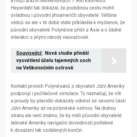
a muži urazili neuvěřitelných 7 960 kilometrů.
Heyerdahl tak dokázal, že podobnou cestu mohli
zvládnou i původní jihoameričtí obyvatelé. Většina
vědců se ale v té době stále přikláněla k myšlence, že
původní obyvatelé Polynésie přišli z Asie a o žádné
interakci s jinými národy neuvažovali.
Související:
Nová studie přináší
vysvětlení účelu tajemných soch
na Velikonočním ostrově
Kontakt prvních Polynésanů s obyvateli Jižní Ameriky
podporují i počítačové simulace. Ty naznačují, že vítr
a proudy by plavidlo dokázaly odnést ze severní části
Jižní Ameriky až na polynéské ostrovy. Na druhou
stranu ale není známo, že by měli původní obyvatelé
latinské Ameriky navigační dovednosti potřebné
k dosažení tak vzdálených končin.