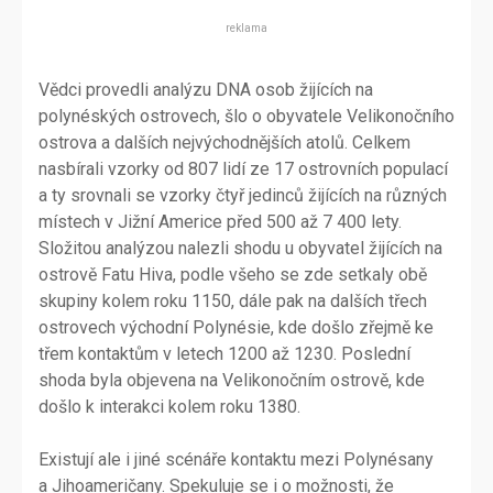
reklama
Vědci provedli analýzu DNA osob žijících na
polynéských ostrovech, šlo o obyvatele Velikonočního
ostrova a dalších nejvýchodnějších atolů. Celkem
nasbírali vzorky od 807 lidí ze 17 ostrovních populací
a ty srovnali se vzorky čtyř jedinců žijících na různých
místech v Jižní Americe před 500 až 7 400 lety.
Složitou analýzou nalezli shodu u obyvatel žijících na
ostrově Fatu Hiva, podle všeho se zde setkaly obě
skupiny kolem roku 1150, dále pak na dalších třech
ostrovech východní Polynésie, kde došlo zřejmě ke
třem kontaktům v letech 1200 až 1230. Poslední
shoda byla objevena na Velikonočním ostrově, kde
došlo k interakci kolem roku 1380.
Existují ale i jiné scénáře kontaktu mezi Polynésany
a Jihoameričany. Spekuluje se i o možnosti, že