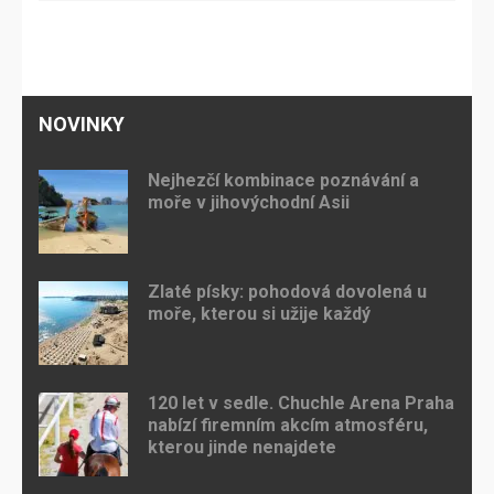
NOVINKY
Nejhezčí kombinace poznávání a
moře v jihovýchodní Asii
Zlaté písky: pohodová dovolená u
moře, kterou si užije každý
120 let v sedle. Chuchle Arena Praha
nabízí firemním akcím atmosféru,
kterou jinde nenajdete