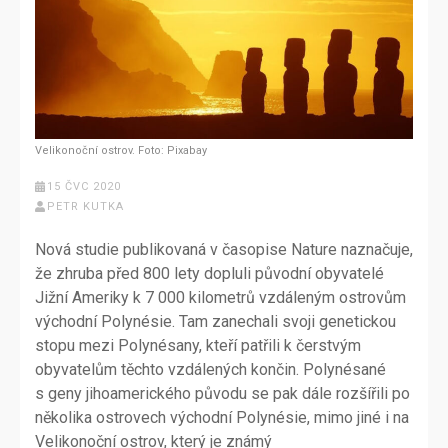
Velikonoční ostrov. Foto: Pixabay
15 ČVC 2020
PETR KUTKA
Nová studie publikovaná v časopise Nature naznačuje,
že zhruba před 800 lety dopluli původní obyvatelé
Jižní Ameriky k 7 000 kilometrů vzdáleným ostrovům
východní Polynésie. Tam zanechali svoji genetickou
stopu mezi Polynésany, kteří patřili k čerstvým
obyvatelům těchto vzdálených končin. Polynésané
s geny jihoamerického původu se pak dále rozšířili po
několika ostrovech východní Polynésie, mimo jiné i na
Velikonoční ostrov, který je známý