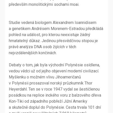
především monolitickými sochami moai.
Studie vedená biologem Alexandrem Ioannidisem
a genetikem Andrésem Morenem-Estradou předkládá
pohled na událost, pro kterou neexistuje žádný
hmatatelný důkaz. Jedinou přesvědčivou stopou je
právě analýza DNA osob žijících v těch
nejvzdálenějších končinách.
Debaty o tom, jak byla východní Polynésie osídlena,
vedou vědci už od jejího objevení moderní civilizací.
Myšlenku o možném vlivu Jihoameričanů
v Polynésii prosazoval norský průzkumník Thor
Heyerdahl. Ten se v roce 1947 vydal se šestičlenou
posádkou na replice inckého voru z balzového dřeva
Kon-Tiki od západního pobřeží Jižní Ameriky
a skutečně doplul do Polynésie. Cesta trvala 101 dní