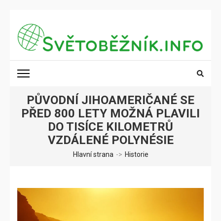
Přeskočit
na
obsah
(stiskněte
SVĚTOBĚŽNÍK.INFO
Poznání na dosah
Enter)
PŮVODNÍ JIHOAMERIČANÉ SE
PŘED 800 LETY MOŽNÁ PLAVILI
DO TISÍCE KILOMETRŮ
VZDÁLENÉ POLYNÉSIE
Hlavní strana
->
Historie