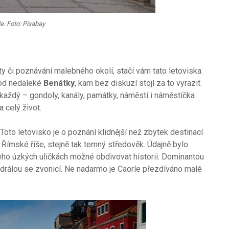
e. Foto: Pixabay
ty či poznávání malebného okolí, stačí vám tato letoviska.
vhod nedaleké
Benátky
, kam bez diskuzí stojí za to vyrazit.
 každý – gondoly, kanály, památky, náměstí i náměstíčka
 celý život.
 Toto letovisko je o poznání klidnější než zbytek destinací
 Římské říše, stejně tak temný středověk. Údajně bylo
jeho úzkých uličkách možné obdivovat historii. Dominantou
tedrálou se zvonicí. Ne nadarmo je Caorle přezdíváno malé