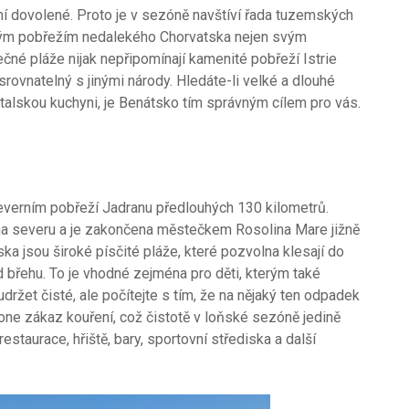
tní dovolené. Proto je v sezóně navštíví řada tuzemských
enitým pobřežím nedalekého Chorvatska nejen svým
čné pláže nijak nepřipomínají kamenité pobřeží Istrie
 srovnatelný s jinými národy. Hledáte-li velké a dlouhé
talskou kuchyni, je Benátsko tím správným cílem pro vás.
severním pobřeží Jadranu předlouhých 130 kilometrů.
 severu a je zakončena městečkem Rosolina Mare jižně
a jsou široké písčité pláže, které pozvolna klesají do
 břehu. To je vhodné zejména pro děti, kterým také
držet čisté, ale počítejte s tím, že na nějaký ten odpadek
ione zákaz kouření, což čistotě v loňské sezóně jedině
estaurace, hřiště, bary, sportovní střediska a další