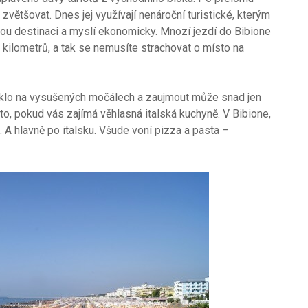
y zvětšovat. Dnes jej využívají nenároční turistické, kterým
zkou destinaci a myslí ekonomicky. Mnozí jezdí do Bibione
8 kilometrů, a tak se nemusíte strachovat o místo na
iklo na vysušených močálech a zaujmout může snad jen
to, pokud vás zajímá věhlasná italská kuchyně. V Bibione,
te. A hlavně po italsku. Všude voní pizza a pasta –