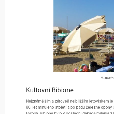
Ilustrační
Kultovní Bibione
Nejznámějším a zároveň nejbližším letoviskem je
80. let minulého století a po pádu železné opony 
Evropy. Bibione bylo v poslední dekádě milénia z