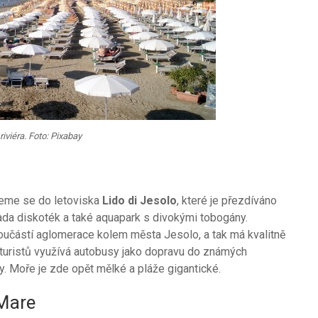
iviéra. Foto: Pixabay
neme se do letoviska
Lido di Jesolo
, které je přezdíváno
ada diskoték a také aquapark s divokými tobogány.
součástí aglomerace kolem města Jesolo, a tak má kvalitně
turistů využívá autobusy jako dopravu do známých
. Moře je zde opět mělké a pláže gigantické.
 Mare