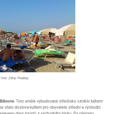
 foto. Zdroj: Pixabay
Bibione
. Toto uměle vybudované středisko vzniklo během
se stalo doslova kultem pro obyvatele střední a východní
aplaveno davy turistů z východního bloku. Po přelomu