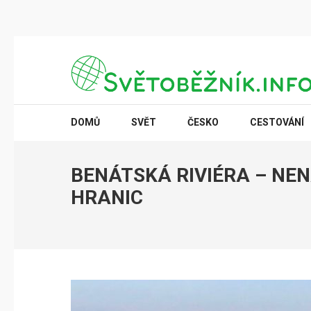
Přeskočit
na
obsah
(stiskněte
SVĚTOBĚŽNÍK.INFO
Poznání na dosah
Enter)
DOMŮ
SVĚT
ČESKO
CESTOVÁNÍ
BENÁTSKÁ RIVIÉRA – NE
HRANIC