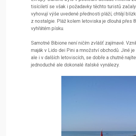
tisíciletí se však i požadavky těchto turistů začal
vyhovují výše uvedené přednosti pláží, chtějí blí
z nostalgie. Pláž kolem letoviska je dlouhá přes 
vyhřátém písku.
Samotné Bibione není ničím zvlášť zajímavé. Vzn
maják v Lido dei Pini a množství obchodů. Jiné je 
ale i v dalších letoviscích, se dobře a chutně nají
jednoduché ale dokonalé italské vynálezy.