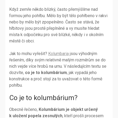
Když zemře někdo blízký, často přemýšlíme nad
formou jeho pohřbu. Mělo by být tělo pohřbeno v rakvi
nebo by mělo být zpopelněno. Často se stává, že
hřbitovy jsou prostě přeplněné a vy musíte hledat
místa k odpočinku pro své blízké, někdy i v okolním
městě či obci.
Jak to mohu vyřešit?
Kolumbaria
jsou výhodným
řešením, díky svým relativně malým rozměrům se do
nich vejde více hrobů na urnu. V následujícím textu se
dozvíte,
co je to kolumbárium
, jak vypadá jeho
konstrukce a proč stojí za to uvažovat o této formě
pohřbu.
Co je to kolumbárium?
Obecně řečeno,
Kolumbárium je objekt určený
k uložení popela zesnulých
, kteří prošli procesem