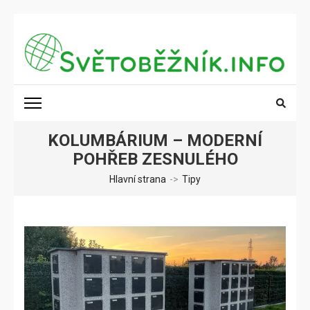
Přeskočit
na
obsah
(stiskněte
SVĚTOBĚŽNÍK.INFO
Poznání na dosah
Enter)
KOLUMBÁRIUM – MODERNÍ
POHŘEB ZESNULÉHO
Hlavní strana
->
Tipy