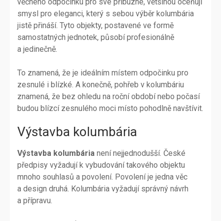
věčného odpočinku pro své příbuzné, většinou oceňují
smysl pro eleganci, který s sebou výběr kolumbária
jistě přináší. Tyto objekty, postavené ve formě
samostatných jednotek, působí profesionálně
a jedinečně.
To znamená, že je ideálním místem odpočinku pro
zesnulé i blízké. A konečně, pohřeb v kolumbáriu
znamená, že bez ohledu na roční období nebo počasí
budou blízcí zesnulého moci místo pohodlně navštívit.
Výstavba kolumbária
Výstavba kolumbária
není nejjednodušší. České
předpisy vyžadují k vybudování takového objektu
mnoho souhlasů a povolení. Povolení je jedna věc
a design druhá. Kolumbária vyžadují správný návrh
a přípravu.