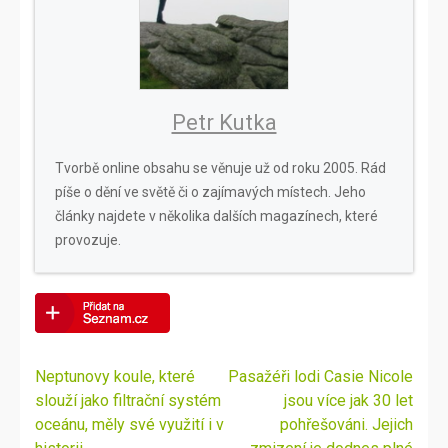
Petr Kutka
Tvorbě online obsahu se věnuje už od roku 2005. Rád
píše o dění ve světě či o zajímavých místech. Jeho
články najdete v několika dalších magazínech, které
provozuje.
Navigace
Neptunovy koule, které
Pasažéři lodi Casie Nicole
pro
slouží jako filtrační systém
jsou více jak 30 let
příspěvek
oceánu, měly své využití i v
pohřešováni. Jejich