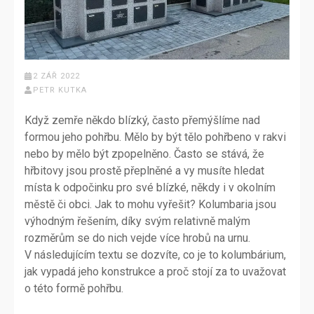
2 ZÁŘ 2022
PETR KUTKA
Když zemře někdo blízký, často přemýšlíme nad
formou jeho pohřbu. Mělo by být tělo pohřbeno v rakvi
nebo by mělo být zpopelněno. Často se stává, že
hřbitovy jsou prostě přeplněné a vy musíte hledat
místa k odpočinku pro své blízké, někdy i v okolním
městě či obci. Jak to mohu vyřešit? Kolumbaria jsou
výhodným řešením, díky svým relativně malým
rozměrům se do nich vejde více hrobů na urnu.
V následujícím textu se dozvíte, co je to kolumbárium,
jak vypadá jeho konstrukce a proč stojí za to uvažovat
o této formě pohřbu.