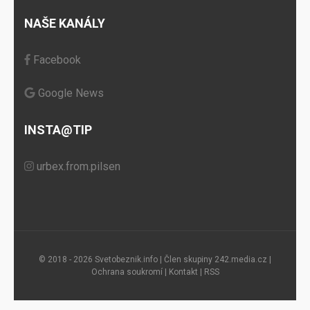
NAŠE KANÁLY
Facebook
Google News
INSTA@TIP
urbex.from.pilsen
© 2018 - 2026 Svetobeznik.info | Člen skupiny
242.media.cz
|
Ochrana soukromí
|
Kontakt
|
RSS