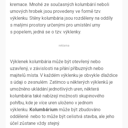
kremace. Mnohé ze současných kolumbárií neboli
urnových hrobek jsou provedeny ve formě tzv.
výklenku. Stěny kolumbária jsou rozděleny na oddíly
s malými prostory určenými pro umístění urny
s popelem, jedná se o tzv. výklenky.
reklama
Výklenek kolumbária může být otevřený nebo
uzavřený, v závislosti na přání příbuzných nebo
majitelů místa. V každém výklenku je obvykle dlaždice
s údaji o zesnulém. Zatímco u některých výklenků je
umožněno ukládání jednotlivých uren, některá
kolumbária také nabízejí možnosti skupinového
pohřbu, kde je více uren uloženo v jednom
výklenku.
Kolumbárium
může být zbudováno
odděleně nebo to může být celistvá stavba, ale jeho
účel zůstane vždy stejný.