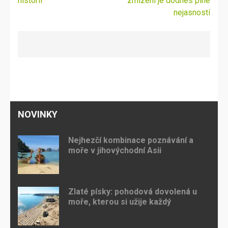
historii
zmizení je dodnes plné
nejasností
NOVINKY
Nejhezčí kombinace poznávání a
moře v jihovýchodní Asii
Zlaté písky: pohodová dovolená u
moře, kterou si užije každý