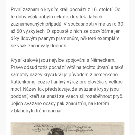
První záznam o krysím králi pochází z 16. století. Od
té doby však přibylo několik desítek dalších
zaznamenaných případů. V současnosti víme asi o 30
až 60 výskytech. O spoustě z nich se dozvídáme jen
díky lidovým psaným pramenům, některé exempláře
se však zachovaly dodnes.
Krysí králové jsou nejvíce spojováni s Německem.
Právě odsud totiž pochází většina těchto útvarů a také
samotný název krysí král je původem z německého
Rattenkönig, což je hanlivý výraz pro člověka s velkou
mocí. Název tak představuje, že svázané krysy jsou
poddaní, kteří se snaží ze všech sil rozeběhnout pryč.
Jejich svázané ocasy pak značí trůn, na kterém
v blahobytu trůní mocnář.