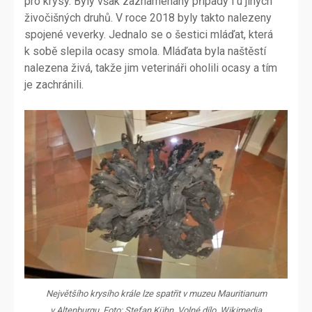
pro krysy. Byly však zaznamenány případy i u jiných
živočišných druhů. V roce 2018 byly takto nalezeny
spojené veverky. Jednalo se o šestici mláďat, která
k sobě slepila ocasy smola. Mláďata byla naštěstí
nalezena živá, takže jim veterináři oholili ocasy a tím
je zachránili.
Největšího krysího krále lze spatřit v muzeu Mauritianum
v Altenburgu. Foto: Stefan Kühn, Volné dílo, Wikimedia