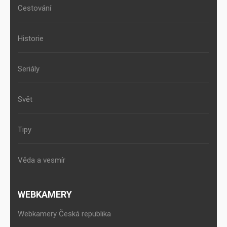
Cestování
Historie
Seriály
Svět
Tipy
Věda a vesmír
WEBKAMERY
Webkamery Česká republika