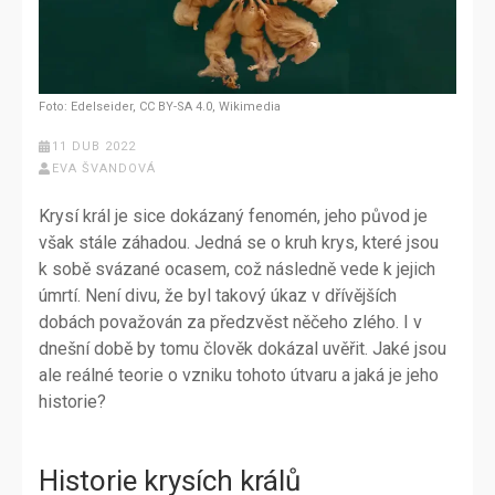
Foto: Edelseider, CC BY-SA 4.0, Wikimedia
11 DUB 2022
EVA ŠVANDOVÁ
Krysí král je sice dokázaný fenomén, jeho původ je
však stále záhadou. Jedná se o kruh krys, které jsou
k sobě svázané ocasem, což následně vede k jejich
úmrtí. Není divu, že byl takový úkaz v dřívějších
dobách považován za předzvěst něčeho zlého. I v
dnešní době by tomu člověk dokázal uvěřit. Jaké jsou
ale reálné teorie o vzniku tohoto útvaru a jaká je jeho
historie?
Historie krysích králů