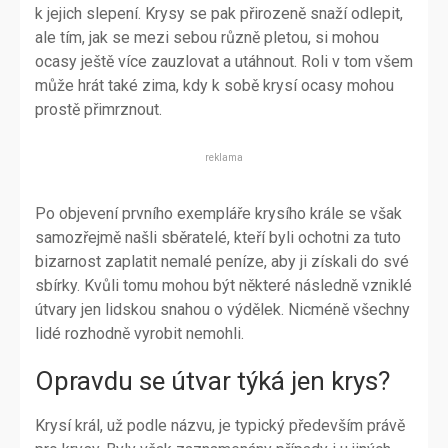
k jejich slepení. Krysy se pak přirozeně snaží odlepit,
ale tím, jak se mezi sebou různě pletou, si mohou
ocasy ještě více zauzlovat a utáhnout. Roli v tom všem
může hrát také zima, kdy k sobě krysí ocasy mohou
prostě přimrznout.
reklama
Po objevení prvního exempláře krysího krále se však
samozřejmě našli sběratelé, kteří byli ochotni za tuto
bizarnost zaplatit nemalé peníze, aby ji získali do své
sbírky. Kvůli tomu mohou být některé následně vzniklé
útvary jen lidskou snahou o výdělek. Nicméně všechny
lidé rozhodně vyrobit nemohli.
Opravdu se útvar týká jen krys?
Krysí král, už podle názvu, je typický především právě