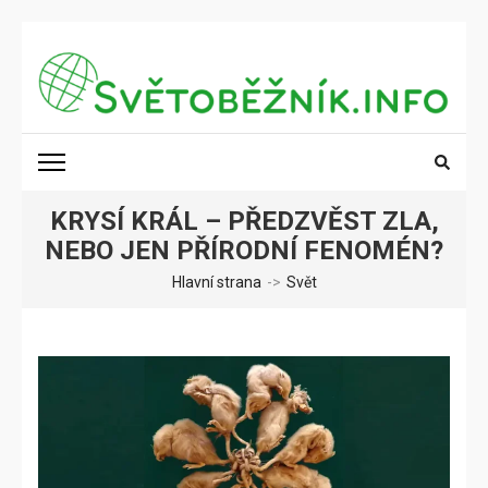
Přeskočit
na
obsah
(stiskněte
SVĚTOBĚŽNÍK.INFO
Poznání na dosah
Enter)
KRYSÍ KRÁL – PŘEDZVĚST ZLA,
NEBO JEN PŘÍRODNÍ FENOMÉN?
Hlavní strana
->
Svět