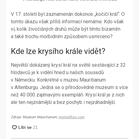
V 17. století byl zaznamenán dokonce „kočičí král“. O
tomto úkazu však příliš informací nemáme. Kdo však
ví, kolik živočišných druhů může být tímto bizarním
a také trochu morbidním způsobem usmrceno?
Kde lze krysího krále vidět?
Největší dokázaný krysí král na světě sestávající z 32
hlodavců je k vidění hned u našich sousedů
v Německu. Konkrétně v muzeu Mauritianum
v Altenburgu. Jedná se o přírodovědné muzeum s více
než 40 000 zajímavými exempláři. Krysí král je z nich
ale ten nejznámější a bez pochyb i nejzáhadnější.
Zdroje: Muzeum Mauritianum;
mentalfloss.com