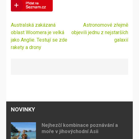
Navigace
Australská zakázaná
Astronomové zřejmě
pro
oblast Woomera je velká
objevili jednu z nejstarších
příspěvek
jako Anglie. Testují se zde
galaxií
rakety a drony
NOVINKY
Nejhezčí kombinace poznávání a
moře v jihovýchodní Asii