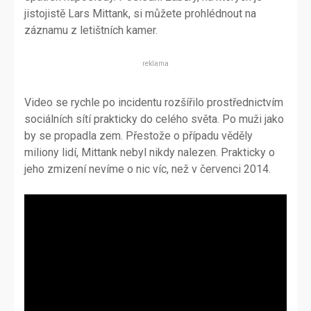
jistojistě Lars Mittank, si můžete prohlédnout na
záznamu z letištních kamer.
reklama
Video se rychle po incidentu rozšířilo prostřednictvím
sociálních sítí prakticky do celého světa. Po muži jako
by se propadla zem. Přestože o případu věděly
miliony lidí, Mittank nebyl nikdy nalezen. Prakticky o
jeho zmizení nevíme o nic víc, než v červenci 2014.