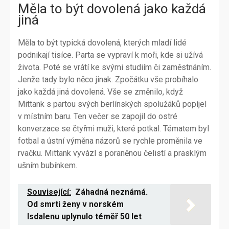
Měla to být dovolená jako každá
jiná
Měla to být typická dovolená, kterých mladí lidé
podnikají tisíce. Parta se vypraví k moři, kde si užívá
života. Poté se vrátí ke svými studiím či zaměstnáním.
Jenže tady bylo něco jinak. Zpočátku vše probíhalo
jako každá jiná dovolená. Vše se změnilo, když
Mittank s partou svých berlínských spolužáků popíjel
v místním baru. Ten večer se zapojil do ostré
konverzace se čtyřmi muži, které potkal. Tématem byl
fotbal a ústní výměna názorů se rychle proměnila ve
rvačku. Mittank vyvázl s poraněnou čelistí a prasklým
ušním bubínkem.
Související:
Záhadná neznámá.
Od smrti ženy v norském
Isdalenu uplynulo téměř 50 let