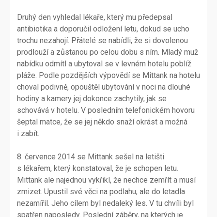
Druhý den vyhledal lékaře, který mu předepsal
antibiotika a doporučil odložení letu, dokud se ucho
trochu nezahojí. Přátelé se nabídli, že si dovolenou
prodlouží a zůstanou po celou dobu s ním. Mladý muž
nabídku odmítl a ubytoval se v levném hotelu poblíž
pláže. Podle pozdějších výpovědí se Mittank na hotelu
choval podivně, opouštěl ubytování v noci na dlouhé
hodiny a kamery jej dokonce zachytily, jak se
schovává v hotelu. V posledním telefonickém hovoru
šeptal matce, že se jej někdo snaží okrást a možná
i zabít.
8. července 2014 se Mittank sešel na letišti
s lékařem, který konstatoval, že je schopen letu.
Mittank ale najednou vykřikl, že nechce zemřít a musí
zmizet. Upustil své věci na podlahu, ale do letadla
nezamířil. Jeho cílem byl nedaleký les. V tu chvíli byl
spatřen naposledy. Poslední záběry, na kterých je