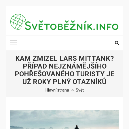
Přeskočit
na
obsah
(stiskněte
SVĚTOBĚŽNÍK.INFO
Poznání na dosah
Enter)
KAM ZMIZEL LARS MITTANK?
PŘÍPAD NEJZNÁMĚJŠÍHO
POHŘEŠOVANÉHO TURISTY JE
UŽ ROKY PLNÝ OTAZNÍKŮ
Hlavní strana
->
Svět