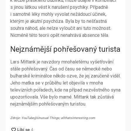
k léčbě prasklého bubínku, může údajně v kombinaci
s jinou látkou vést k narušení psychiky. Případně
i samotné léky mohly vyvolat nežádoucí účinek,
kterým je akutní psychóza. Byla by to nešťastná
souhra náhod, ale nelze vyloučit ani tuto možnost.
Nicméně této teorii opět nenahrává absence těla.
Nejznámější pohřešovaný turista
Lars Mittank je navzdory mnohaletému vyšetřování
stále pohřešovaný. Čas od času se německé nebo
bulharské kriminálce někdo ozve, že jej zaručeně viděl.
Jeho matka se v průběhu let objevila v mnoha
televizních pořadech, kde na případ nezvěstného syna
upozorňovala. Vše bylo marné. Mittank tak zůstává
nejznámějším pohřešovaným turistou.
Zdroje: YouTube@Unusual Things; allthatsinteresting.com