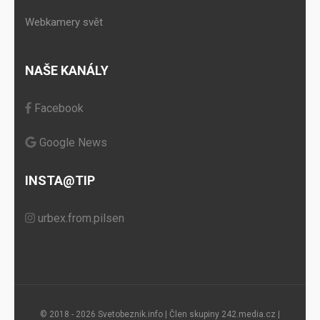
Webkamery svět
NAŠE KANÁLY
Facebook
Google News
INSTA@TIP
urbex.from.pilsen
© 2018 - 2026 Svetobeznik.info | Člen skupiny
242.media.cz
|