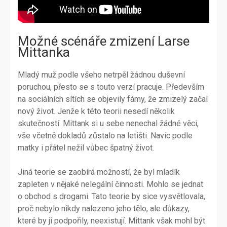
Možné scénáře zmizení Larse
Mittanka
Mladý muž podle všeho netrpěl žádnou duševní
poruchou, přesto se s touto verzí pracuje. Především
na sociálních sítích se objevily fámy, že zmizelý začal
nový život. Jenže k této teorii nesedí několik
skutečností. Mittank si u sebe nenechal žádné věci,
vše včetně dokladů zůstalo na letišti. Navíc podle
matky i přátel nežil vůbec špatný život.
Jiná teorie se zaobírá možností, že byl mladík
zapleten v nějaké nelegální činnosti. Mohlo se jednat
o obchod s drogami. Tato teorie by sice vysvětlovala,
proč nebylo nikdy nalezeno jeho tělo, ale důkazy,
které by ji podpořily, neexistují. Mittank však mohl být