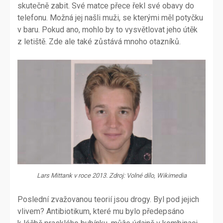
skutečně zabit. Své matce přece řekl své obavy do
telefonu. Možná jej našli muži, se kterými měl potyčku
v baru. Pokud ano, mohlo by to vysvětlovat jeho útěk
z letiště. Zde ale také zůstává mnoho otazníků.
Lars Mittank v roce 2013. Zdroj: Volné dílo, Wikimedia
Poslední zvažovanou teorií jsou drogy. Byl pod jejich
vlivem? Antibiotikum, které mu bylo předepsáno