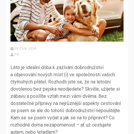
23 ČVN 2024
PR
Léto je ideální doba k zažívání dobrodružství
a objevování nových míst (i) ve společnosti vašich
čtyřnohých přátel. Rozhodli jste se, že na letošní
dovolenou bez pejska neodjedete? Skvěle, užijete si
zábavu a posílíte vztah mezi vámi dvěma. Bez
dostatečné přípravy na nejrůznější aspekty cestování
se psem se ale do tohoto dobrodružství nepouštějte.
Kam se se psem vydat a jak se na to připravit? Co
rozhodně doma nezapomenout – ať už cestujete
autem, nebo letadlem?