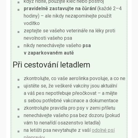
když řídíte, použijte klec nebo postroj
pravidelně zastavujte na čůrání
(každé 2–4
hodiny) – ale nikdy nezapomínejte použít
vodítko
zeptejte se vašeho veterináře na léky proti
nevolnosti vašeho psa
nikdy nenechávejte vašeho
psa
v zaparkovaném autě
Při cestování letadlem
zkontrolujte, co vaše aerolinka povoluje, a co ne
ujistěte se, že veškeré vakcíny jsou aktuální
a váš pes nepotřebuje přeočkovat – a mějte
s sebou potřebné vakcinace a dokumentace
zkontrolujte pravidla pro psy v zemi příletu
nenechávejte vašeho psa bez dozoru (pokud
vám to nenařídí osazenstvo letadla)
na letišti psa nevytahujte z vaší
odolné psí
přepravky