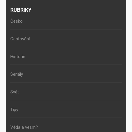
RUBRIKY
Česko
Cestování
Historie
Seriály
Svět
Tipy
Věda a vesmír