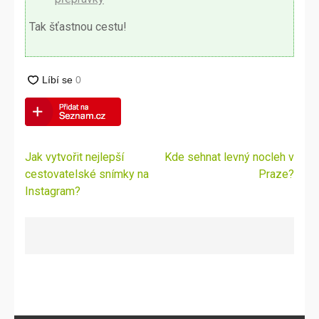
Tak šťastnou cestu!
Navigace
Jak vytvořit nejlepší
Kde sehnat levný nocleh v
pro
cestovatelské snímky na
Praze?
příspěvek
Instagram?