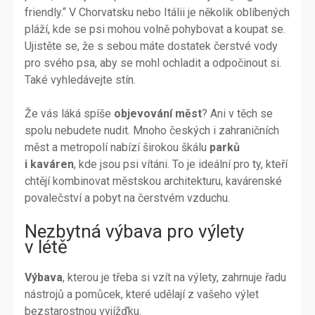
friendly.“ V Chorvatsku nebo Itálii je několik oblíbených
pláží, kde se psi mohou volně pohybovat a koupat se.
Ujistěte se, že s sebou máte dostatek čerstvé vody
pro svého psa, aby se mohl ochladit a odpočinout si.
Také vyhledávejte stín.
Že vás láká spíše
objevování měst
? Ani v těch se
spolu nebudete nudit. Mnoho českých i zahraničních
měst a metropolí nabízí širokou škálu
parků
i kaváren
, kde jsou psi vítáni. To je ideální pro ty, kteří
chtějí kombinovat městskou architekturu, kavárenské
povalečství a pobyt na čerstvém vzduchu.
Nezbytná výbava pro výlety
v létě
Výbava
, kterou je třeba si vzít na výlety, zahrnuje řadu
nástrojů a pomůcek, které udělají z vašeho výlet
bezstarostnou vyjížďku.