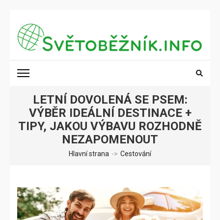
Přeskočit
na
obsah
(stiskněte
SVĚTOBĚŽNÍK.INFO
Poznání na dosah
Enter)
LETNÍ DOVOLENÁ SE PSEM:
VÝBĚR IDEÁLNÍ DESTINACE +
TIPY, JAKOU VÝBAVU ROZHODNĚ
NEZAPOMENOUT
Hlavní strana
->
Cestování