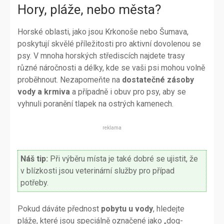
Hory, pláže, nebo města?
Horské oblasti, jako jsou Krkonoše nebo Šumava,
poskytují skvělé příležitosti pro aktivní dovolenou se
psy. V mnoha horských střediscích najdete trasy
různé náročnosti a délky, kde se vaši psi mohou volně
proběhnout. Nezapomeňte na
dostatečné zásoby
vody a krmiva
a případně i obuv pro psy, aby se
vyhnuli poranění tlapek na ostrých kamenech.
reklama
Náš tip:
Při výběru místa je také dobré se ujistit, že
v blízkosti jsou veterinární služby pro případ
potřeby.
Pokud dáváte přednost
pobytu u vody
, hledejte
pláže, které jsou speciálně označené jako „dog-