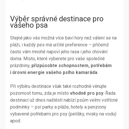
Výběr správné destinace pro
vašeho psa
Stejně jako vás možná více baví hory než válení se na
pláži, i každý pes má určité preference – přičemž
často vám mnohé napoví jeho rasa i jeho chování
doma. Místo, které vyberete pro vaše společné
prázdniny,
přizpůsobte schopnostem, potřebám
i úrovni energie vašeho psího kamaráda
.
Při výběru destinace však také rozhodně věnujte
pozornost tomu, zda je místo
vhodné pro psy
. Řada
destinací už dnes naštěstí nabízí psům velmi vstřícné
podmínky – psí parky a pláže, hotely a penziony
vybavené potřebami pro psy (pelíšky, misky na vodu)
apod.